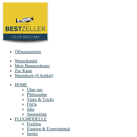
Öffnungszeiten
Wunschzettel
Mein Benutzerkonto
Zur Kasse
Warenkorb (0 Artikel)
HOME
Über uns
Philosophie
Tipps & Tricks
FAQs
Jobs
Sponsoring
FLUGMODELLE
Freiflug
Einstieg & Experimental
Segler