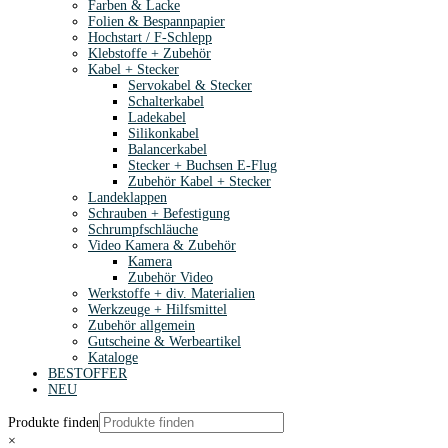
Farben & Lacke
Folien & Bespannpapier
Hochstart / F-Schlepp
Klebstoffe + Zubehör
Kabel + Stecker
Servokabel & Stecker
Schalterkabel
Ladekabel
Silikonkabel
Balancerkabel
Stecker + Buchsen E-Flug
Zubehör Kabel + Stecker
Landeklappen
Schrauben + Befestigung
Schrumpfschläuche
Video Kamera & Zubehör
Kamera
Zubehör Video
Werkstoffe + div. Materialien
Werkzeuge + Hilfsmittel
Zubehör allgemein
Gutscheine & Werbeartikel
Kataloge
BESTOFFER
NEU
Produkte finden
×