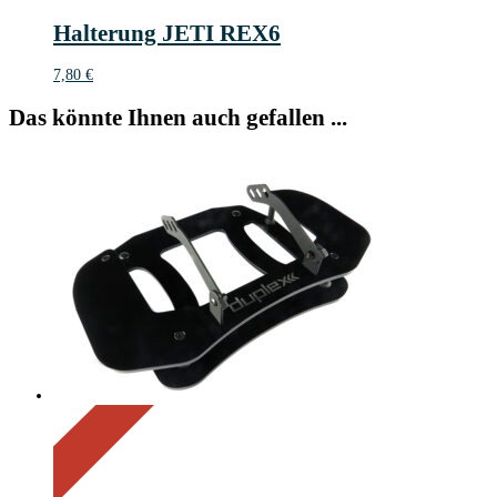
Halterung JETI REX6
7,80
€
Das könnte Ihnen auch gefallen ...
On Sale
Sale!
14%
%
Save 16 €
Off
14