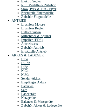
Elektro Segler
RES Modelle & Zubehör
Slow, Park & Fun - Flyer
Ersatzteile Flugmodelle
Zubehör Flugmodelle
ANTRIEB
Brushless Motore
Brushless Regler
Luftschrauben
Mitnehmer & Spinner
Impeller (EDF)
Antriebssets
Zubehör Antrieb
Ersatzteile Antrieb
AKKUS & LADEGER.
LiPo
Li-Ion
LiFe
NiCd
NiMh
Sender-Akkus
Empfänger Akkus
Batterien
Safe
Ladegeräte
Netzgeräte
Balancer & Messgeräte
Zubehör Akkus & Ladegeräte