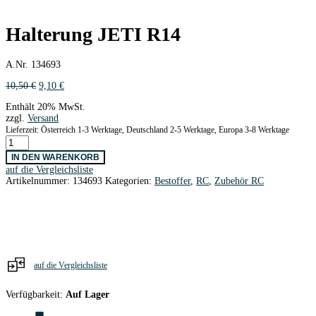
Halterung JETI R14
A.Nr. 134693
Ursprünglicher
Aktueller
10,50
€
9,10
€
Preis
Preis
Enthält 20% MwSt.
war:
ist:
zzgl.
Versand
10,50 €
9,10 €.
Lieferzeit: Österreich 1-3 Werktage, Deutschland 2-5 Werktage, Europa 3-8 Werktage
Halterung
JETI
IN DEN WARENKORB
R14
auf die Vergleichsliste
Menge
Artikelnummer:
134693
Kategorien:
Bestoffer
,
RC
,
Zubehör RC
auf die Vergleichsliste
Verfügbarkeit:
Auf Lager