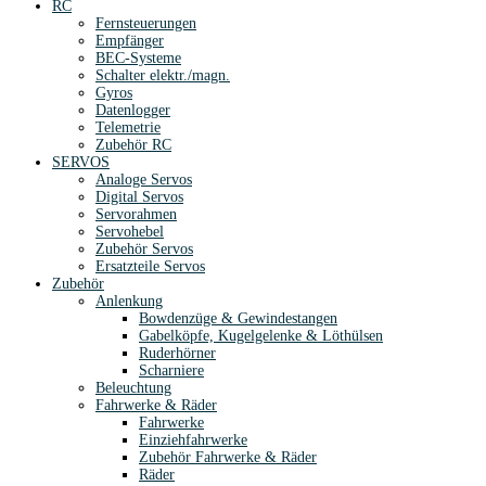
RC
Fernsteuerungen
Empfänger
BEC-Systeme
Schalter elektr./magn.
Gyros
Datenlogger
Telemetrie
Zubehör RC
SERVOS
Analoge Servos
Digital Servos
Servorahmen
Servohebel
Zubehör Servos
Ersatzteile Servos
Zubehör
Anlenkung
Bowdenzüge & Gewindestangen
Gabelköpfe, Kugelgelenke & Löthülsen
Ruderhörner
Scharniere
Beleuchtung
Fahrwerke & Räder
Fahrwerke
Einziehfahrwerke
Zubehör Fahrwerke & Räder
Räder