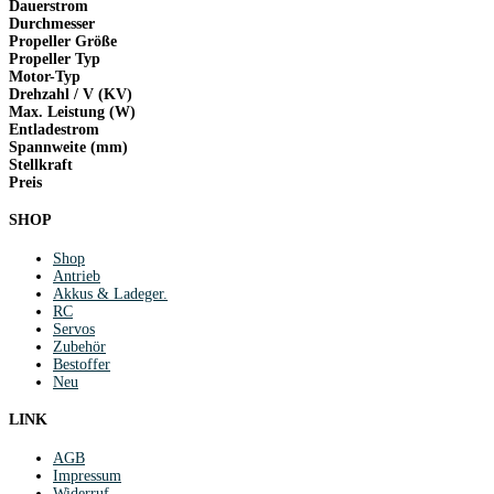
Dauerstrom
Durchmesser
Propeller Größe
Propeller Typ
Motor-Typ
Drehzahl / V (KV)
Max. Leistung (W)
Entladestrom
Spannweite (mm)
Stellkraft
Preis
SHOP
Shop
Antrieb
Akkus & Ladeger.
RC
Servos
Zubehör
Bestoffer
Neu
LINK
AGB
Impressum
Widerruf