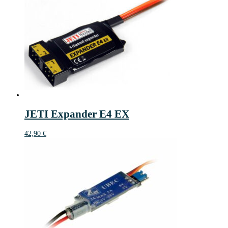
JETI Expander E4 EX
42,90
€