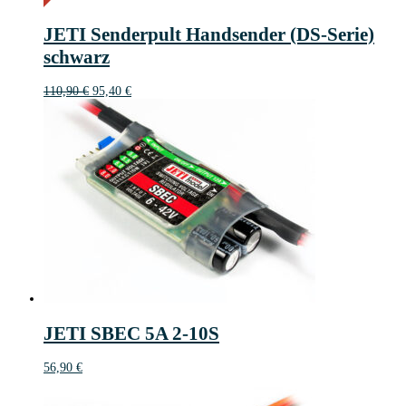
16€
16
JETI Senderpult Handsender (DS-Serie)
€
schwarz
Ursprünglicher
Aktueller
110,90
€
95,40
€
Preis
Preis
war:
ist:
110,90 €
95,40 €.
JETI SBEC 5A 2-10S
56,90
€