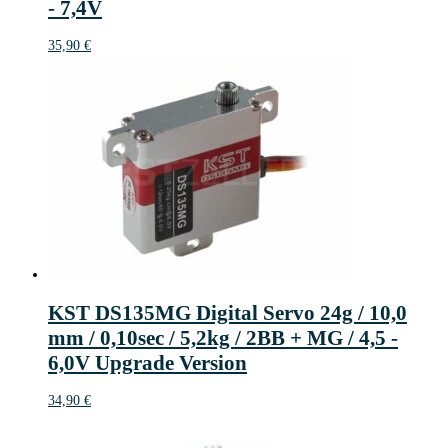
- 7,4V
35,90
€
KST DS135MG Digital Servo 24g / 10,0
mm / 0,10sec / 5,2kg / 2BB + MG / 4,5 -
6,0V Upgrade Version
34,90
€