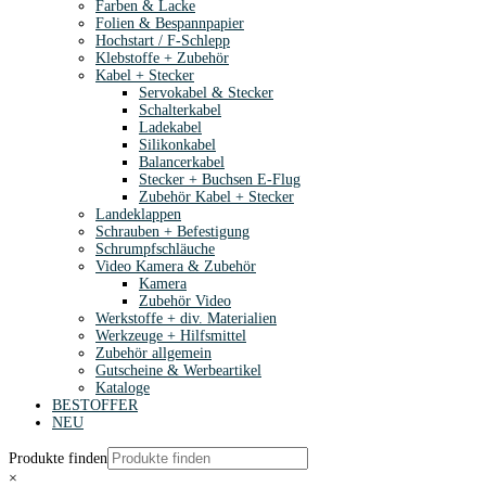
Farben & Lacke
Folien & Bespannpapier
Hochstart / F-Schlepp
Klebstoffe + Zubehör
Kabel + Stecker
Servokabel & Stecker
Schalterkabel
Ladekabel
Silikonkabel
Balancerkabel
Stecker + Buchsen E-Flug
Zubehör Kabel + Stecker
Landeklappen
Schrauben + Befestigung
Schrumpfschläuche
Video Kamera & Zubehör
Kamera
Zubehör Video
Werkstoffe + div. Materialien
Werkzeuge + Hilfsmittel
Zubehör allgemein
Gutscheine & Werbeartikel
Kataloge
BESTOFFER
NEU
Produkte finden
×