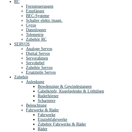
RC
Fernsteuerungen
Empfänger
BEC-Systeme
Schalter elektr./magn.
Gyros
Datenlogger
Telemetrie
Zubehör RC
SERVOS
Analoge Servos
Digital Servos
Servorahmen
Servohebel
Zubehör Servos
Ersatzteile Servos
Zubehör
Anlenkung
Bowdenzüge & Gewindestangen
Gabelköpfe, Kugelgelenke & Löthülsen
Ruderhörner
Scharniere
Beleuchtung
Fahrwerke & Räder
Fahrwerke
Einziehfahrwerke
Zubehör Fahrwerke & Räder
Räder