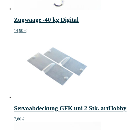
Zugwaage -40 kg Digital
14,90
€
Servoabdeckung GFK uni 2 Stk. artHobby
7,80
€