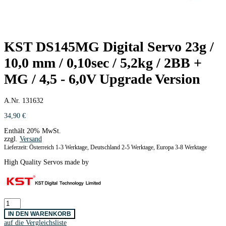
KST DS145MG Digital Servo 23g /
10,0 mm / 0,10sec / 5,2kg / 2BB +
MG / 4,5 - 6,0V Upgrade Version
A.Nr. 131632
34,90
€
Enthält 20% MwSt.
zzgl.
Versand
Lieferzeit: Österreich 1-3 Werktage, Deutschland 2-5 Werktage, Europa 3-8 Werktage
High Quality Servos made by
KST
DS145MG
IN DEN WARENKORB
Digital
auf die Vergleichsliste
Servo