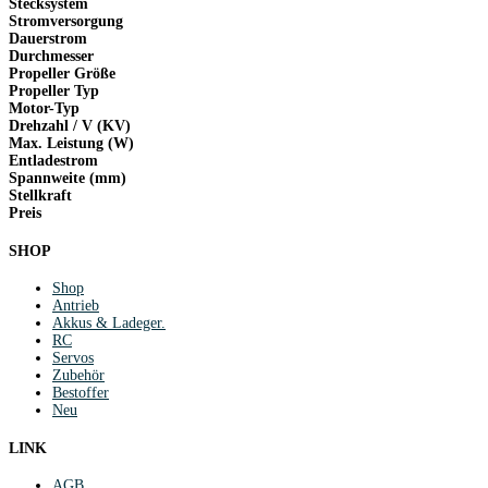
Stecksystem
Stromversorgung
Dauerstrom
Durchmesser
Propeller Größe
Propeller Typ
Motor-Typ
Drehzahl / V (KV)
Max. Leistung (W)
Entladestrom
Spannweite (mm)
Stellkraft
Preis
SHOP
Shop
Antrieb
Akkus & Ladeger.
RC
Servos
Zubehör
Bestoffer
Neu
LINK
AGB