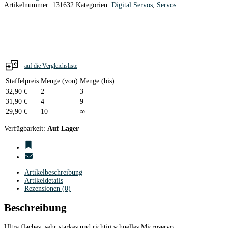
Artikelnummer:
131632
Kategorien:
Digital Servos
,
Servos
23g
/
10,0
mm
/
0,10sec
/
5,2kg
auf die Vergleichsliste
/
2BB
Staffelpreis
Menge (von)
Menge (bis)
+
32,90
€
2
3
MG
31,90
€
4
9
/
29,90
€
10
∞
4,5
-
Verfügbarkeit:
Auf Lager
6,0V
Upgrade
Version
Menge
Artikelbeschreibung
Artikeldetails
Rezensionen (0)
Beschreibung
Ultra flaches, sehr starkes und richtig schnelles Microservo.