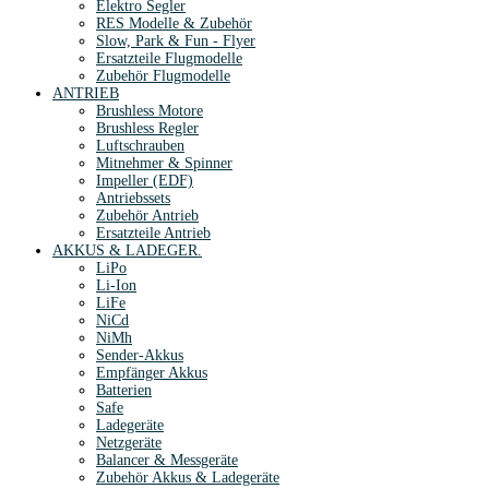
Elektro Segler
RES Modelle & Zubehör
Slow, Park & Fun - Flyer
Ersatzteile Flugmodelle
Zubehör Flugmodelle
ANTRIEB
Brushless Motore
Brushless Regler
Luftschrauben
Mitnehmer & Spinner
Impeller (EDF)
Antriebssets
Zubehör Antrieb
Ersatzteile Antrieb
AKKUS & LADEGER.
LiPo
Li-Ion
LiFe
NiCd
NiMh
Sender-Akkus
Empfänger Akkus
Batterien
Safe
Ladegeräte
Netzgeräte
Balancer & Messgeräte
Zubehör Akkus & Ladegeräte