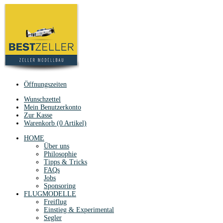
Öffnungszeiten
Wunschzettel
Mein Benutzerkonto
Zur Kasse
Warenkorb (0 Artikel)
HOME
Über uns
Philosophie
Tipps & Tricks
FAQs
Jobs
Sponsoring
FLUGMODELLE
Freiflug
Einstieg & Experimental
Segler