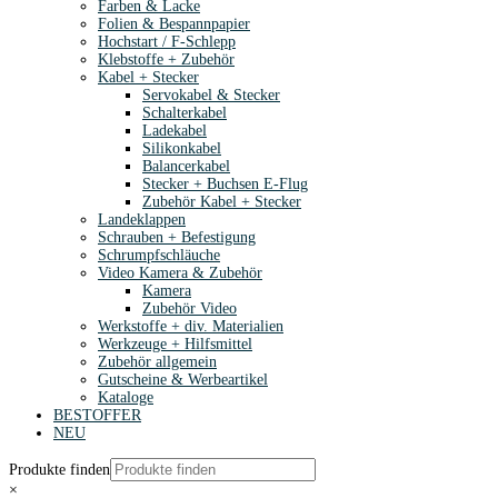
Farben & Lacke
Folien & Bespannpapier
Hochstart / F-Schlepp
Klebstoffe + Zubehör
Kabel + Stecker
Servokabel & Stecker
Schalterkabel
Ladekabel
Silikonkabel
Balancerkabel
Stecker + Buchsen E-Flug
Zubehör Kabel + Stecker
Landeklappen
Schrauben + Befestigung
Schrumpfschläuche
Video Kamera & Zubehör
Kamera
Zubehör Video
Werkstoffe + div. Materialien
Werkzeuge + Hilfsmittel
Zubehör allgemein
Gutscheine & Werbeartikel
Kataloge
BESTOFFER
NEU
Produkte finden
×