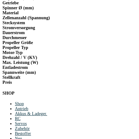
Getriebe
Spinner Ø (mm)
Material
Zellenanzahl (Spannung)
Stecksystem
Stromversorgung
Dauerstrom
Durchmesser
Propeller Größe
Propeller Typ
Motor-Typ
Drehzahl / V (KV)
Max. Leistung (W)
Entladestrom
Spannweite (mm)
Stellkraft
Preis
SHOP
Shop
Antrieb
Akkus & Ladeger.
RC
Servos
Zubehör
Bestoffer
Neu