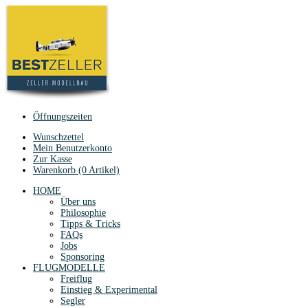
Öffnungszeiten
Wunschzettel
Mein Benutzerkonto
Zur Kasse
Warenkorb (0 Artikel)
HOME
Über uns
Philosophie
Tipps & Tricks
FAQs
Jobs
Sponsoring
FLUGMODELLE
Freiflug
Einstieg & Experimental
Segler