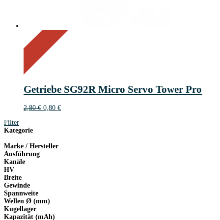
On Sale
Sale!
71%
%
Off
Save 2 €
71
2€
2
Getriebe SG92R Micro Servo Tower Pro
€
Ursprünglicher
Aktueller
2,80
€
0,80
€
Preis
Preis
Filter
war:
ist:
Kategorie
2,80 €
0,80 €.
Marke / Hersteller
Ausführung
Kanäle
HV
Breite
Gewinde
Spannweite
Wellen Ø (mm)
Kugellager
Kapazität (mAh)