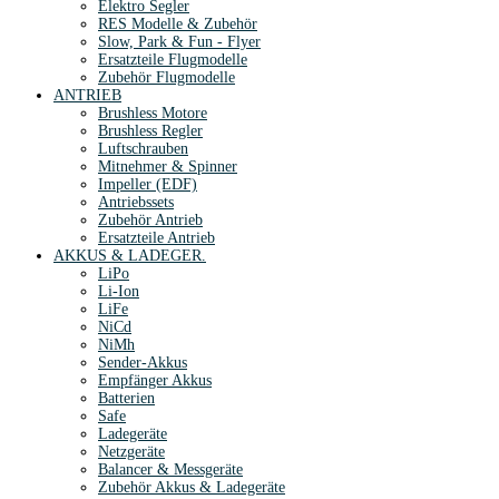
Elektro Segler
RES Modelle & Zubehör
Slow, Park & Fun - Flyer
Ersatzteile Flugmodelle
Zubehör Flugmodelle
ANTRIEB
Brushless Motore
Brushless Regler
Luftschrauben
Mitnehmer & Spinner
Impeller (EDF)
Antriebssets
Zubehör Antrieb
Ersatzteile Antrieb
AKKUS & LADEGER.
LiPo
Li-Ion
LiFe
NiCd
NiMh
Sender-Akkus
Empfänger Akkus
Batterien
Safe
Ladegeräte
Netzgeräte
Balancer & Messgeräte
Zubehör Akkus & Ladegeräte