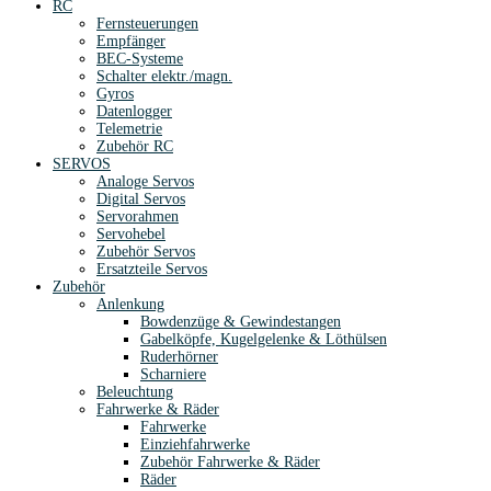
RC
Fernsteuerungen
Empfänger
BEC-Systeme
Schalter elektr./magn.
Gyros
Datenlogger
Telemetrie
Zubehör RC
SERVOS
Analoge Servos
Digital Servos
Servorahmen
Servohebel
Zubehör Servos
Ersatzteile Servos
Zubehör
Anlenkung
Bowdenzüge & Gewindestangen
Gabelköpfe, Kugelgelenke & Löthülsen
Ruderhörner
Scharniere
Beleuchtung
Fahrwerke & Räder
Fahrwerke
Einziehfahrwerke
Zubehör Fahrwerke & Räder
Räder