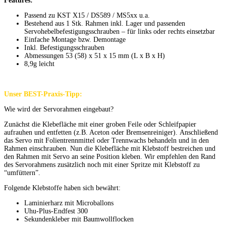
Features:
Passend zu KST X15 / DS589 / MS5xx u.a.
Bestehend aus 1 Stk. Rahmen inkl. Lager und passenden
Servohebelbefestigungsschrauben – für links oder rechts einsetzbar
Einfache Montage bzw. Demontage
Inkl. Befestigungsschrauben
Abmessungen 53 (58) x 51 x 15 mm (L x B x H)
8,9g leicht
Unser BEST-Praxis-Tipp:
Wie wird der Servorahmen eingebaut?
Zunächst die Klebefläche mit einer groben Feile oder Schleifpapier
aufrauhen und entfetten (z.B. Aceton oder Bremsenreiniger). Anschließend
das Servo mit Folientrennmittel oder Trennwachs behandeln und in den
Rahmen einschrauben. Nun die Klebefläche mit Klebstoff bestreichen und
den Rahmen mit Servo an seine Position kleben. Wir empfehlen den Rand
des Servorahmens zusätzlich noch mit einer Spritze mit Klebstoff zu
“umfüttern”.
Folgende Klebstoffe haben sich bewährt:
Laminierharz mit Microballons
Uhu-Plus-Endfest 300
Sekundenkleber mit Baumwollflocken