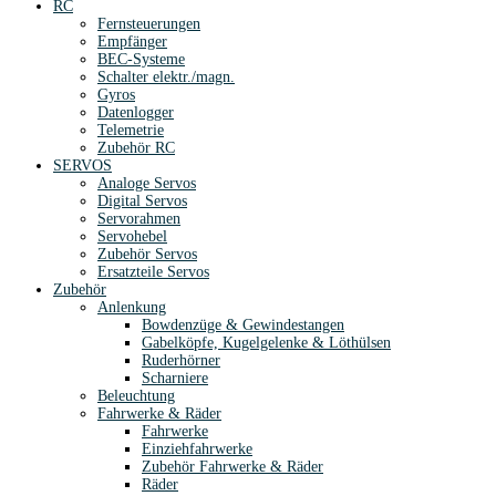
RC
Fernsteuerungen
Empfänger
BEC-Systeme
Schalter elektr./magn.
Gyros
Datenlogger
Telemetrie
Zubehör RC
SERVOS
Analoge Servos
Digital Servos
Servorahmen
Servohebel
Zubehör Servos
Ersatzteile Servos
Zubehör
Anlenkung
Bowdenzüge & Gewindestangen
Gabelköpfe, Kugelgelenke & Löthülsen
Ruderhörner
Scharniere
Beleuchtung
Fahrwerke & Räder
Fahrwerke
Einziehfahrwerke
Zubehör Fahrwerke & Räder
Räder