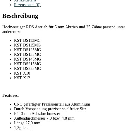
Artikeldetails
Rezensionen (0)
Beschreibung
Hochwertiger RDS Antrieb für 5 mm Abtrieb und 25 Zähne passend unter
anderem zu
KST DS113MG
KST DS115MG
KST DS125MG
KST DS135MG
KST DS145MG
KST DS215MG
KST DS225MG
KST X10
KST X12
Features:
CNC gefertigter Präzisionsteil aus Aluminium
Durch Vorspannung präziser spielfreier Sitz
Für 3 mm Achsdurchmesser
Außendurchmesser 7,0 bzw. 4,8 mm
Länge 27,0 mm
1,2g leicht