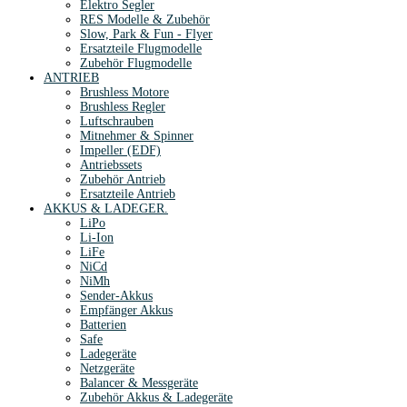
Elektro Segler
RES Modelle & Zubehör
Slow, Park & Fun - Flyer
Ersatzteile Flugmodelle
Zubehör Flugmodelle
ANTRIEB
Brushless Motore
Brushless Regler
Luftschrauben
Mitnehmer & Spinner
Impeller (EDF)
Antriebssets
Zubehör Antrieb
Ersatzteile Antrieb
AKKUS & LADEGER.
LiPo
Li-Ion
LiFe
NiCd
NiMh
Sender-Akkus
Empfänger Akkus
Batterien
Safe
Ladegeräte
Netzgeräte
Balancer & Messgeräte
Zubehör Akkus & Ladegeräte