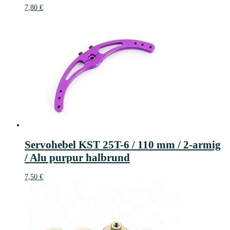
7,80
€
Servohebel KST 25T-6 / 110 mm / 2-armig
/ Alu purpur halbrund
7,50
€