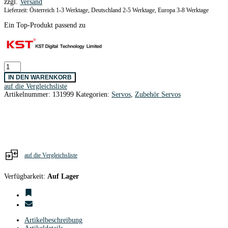
zzgl.
Versand
Lieferzeit: Österreich 1-3 Werktage, Deutschland 2-5 Werktage, Europa 3-8 Werktage
Ein Top-Produkt passend zu
RDS
Antrieb
IN DEN WARENKORB
KST
auf die Vergleichsliste
5,0
Artikelnummer:
131999
Kategorien:
Servos
,
Zubehör Servos
mm
Ø
/
25
Zähne
/
2
Stk.
auf die Vergleichsliste
Menge
Verfügbarkeit:
Auf Lager
Artikelbeschreibung