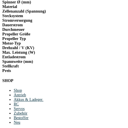
Spinner Ø (mm)
Material
Zellenanzahl (Spannung)
Stecksystem
Stromversorgung
Dauerstrom
Durchmesser
Propeller Größe
Propeller Typ
Motor-Typ
Drehzahl / V (KV)
Max. Leistung (W)
Entladestrom
Spannweite (mm)
Stellkraft
Preis
SHOP
Shop
Antrieb
Akkus & Ladeger.
RC
Servos
Zubehör
Bestoffer
Neu