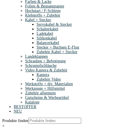
Farben & Lacke
Folien & Bespannpapier
Hochstart / F-Schlepp
Klebstoffe + Zubehör
Kabel + Stecker
Servokabel & Stecker
Schalterkabel
Ladekabel
Silikonkabel
Balancerkabel
Stecker + Buchsen E-Flug
Zubehör Kabel + Stecker
Landeklappen
Schrauben + Befestigung
Schrumpfschläuche
Video Kamera & Zubehör
Kamera
Zubehör Video
Werkstoffe + div. Materialien
Werkzeuge + Hilfsmittel
Zubehör allgemein
Gutscheine & Werbeartikel
Kataloge
BESTOFFER
NEU
Produkte finden
×