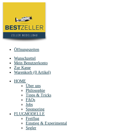
Öffnungszeiten
Wunschzettel
Mein Benutzerkonto
Zur Kasse
Warenkorb (0 Artikel)
HOME
Über uns
Philosophie
Tipps & Tricks
FAQs
Jobs
Sponsoring
FLUGMODELLE
Freiflug
Einstieg & Experimental
Segler