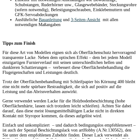
Schubstangen, Ruderhörner usw., Glasgewebebänder, Steckungsrohre
(sofern notwendig), Befestigungsschrauben, Einklebemuttern und
GFK-Servoabdeckungen
Ausführliche
Bauanleitung
und
3-Seiten-Ansicht
mit allen
notwendigen Maßangaben
Tipps zum Finish
Für diese Art von Modellen eignen sich als Oberflächenschutz hervorragend
transparente Lacke. Neben dem optischen Effekt – dem bei jedem Modell
einzigartigen Furnierverlauf mit seinen unterschiedlichen hellen und
dunkleren Schattierungen – verbessert diese Oberflächenbehandlung die
Flugeigenschaften und Leistungen deutlich.
Trotz der Oberflächenbehandlung mit Schleifpapier bis Körnung 400 bleibt
eine nicht mehr spürbare Restrauhigkeit, die sich auf positiv auf die
Leistung und das Abrissverhalten auswirkt.
Gerne verwendet werden Lacke für die Holzbodenbeschichtung (hohe
Oberflächenhärte, lassen sich trotzdem leicht schleifen). Achten Sie dabei
darauf, dass diese meist lösungsmittelhältigen Lacke nicht in direkten
Kontakt mit Styropor kommen, da dieses aufgelöst wird.
Einfach und unkompliziert – und dadurch bedingungslos empfehlenswert –
ist auch der Spezial Beschichtungslack von artHobby (A.Nr.130562), den
Sie unter dem empfohlenen Zubehör finden. Dieser Lack verwendet als