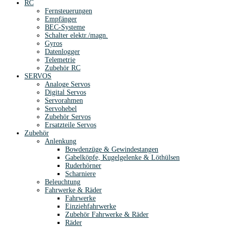
RC
Fernsteuerungen
Empfänger
BEC-Systeme
Schalter elektr./magn.
Gyros
Datenlogger
Telemetrie
Zubehör RC
SERVOS
Analoge Servos
Digital Servos
Servorahmen
Servohebel
Zubehör Servos
Ersatzteile Servos
Zubehör
Anlenkung
Bowdenzüge & Gewindestangen
Gabelköpfe, Kugelgelenke & Löthülsen
Ruderhörner
Scharniere
Beleuchtung
Fahrwerke & Räder
Fahrwerke
Einziehfahrwerke
Zubehör Fahrwerke & Räder
Räder