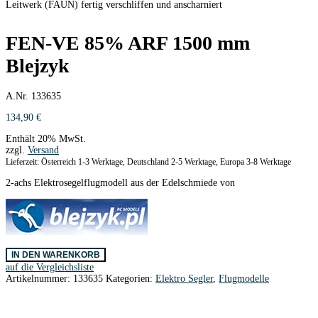
Leitwerk (FAUN) fertig verschliffen und anscharniert
FEN-VE 85% ARF 1500 mm
Blejzyk
A.Nr. 133635
134,90
€
Enthält 20% MwSt.
zzgl.
Versand
Lieferzeit: Österreich 1-3 Werktage, Deutschland 2-5 Werktage, Europa 3-8 Werktage
2-achs Elektrosegelflugmodell aus der Edelschmiede von
FEN-
IN DEN WARENKORB
VE
auf die Vergleichsliste
85%
Artikelnummer:
133635
Kategorien:
Elektro Segler
,
Flugmodelle
ARF
1500
mm