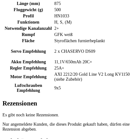
Länge (mm)
875
Fluggewicht (g)
500
Profil
HN1033
Funktionen
H, S, (M)
Notwendige Kanalanzahl
2+
Rumpf
GFK weiß
Fläche
Styroflächen furnierbeplankt
Servo Empfehlung
2 x CHASERVO DS09
Akku Empfehlung
11,1V/650mAh 20C+
Regler Empfehlung
25A+
AXI 2212/20 Gold Line V2 Long KV1150
Motor Empfehlung
(siehe Zubehör)
Luftschrauben
9x5
Empfehlung
Rezensionen
Es gibt noch keine Rezensionen.
Nur angemeldete Kunden, die dieses Produkt gekauft haben, dürfen eine
Rezension abgeben.