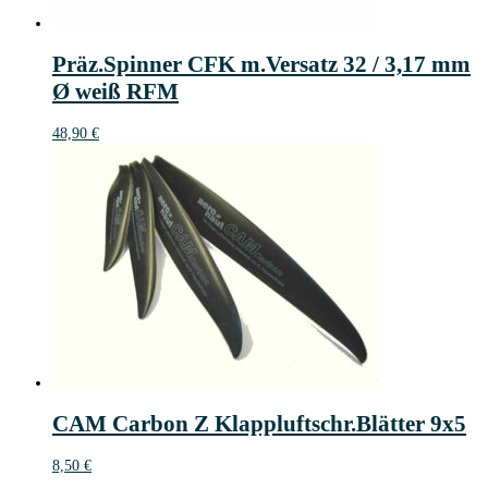
Präz.Spinner CFK m.Versatz 32 / 3,17 mm
Ø weiß RFM
48,90
€
CAM Carbon Z Klappluftschr.Blätter 9x5
8,50
€