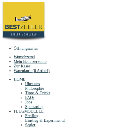
Öffnungszeiten
Wunschzettel
Mein Benutzerkonto
Zur Kasse
Warenkorb (0 Artikel)
HOME
Über uns
Philosophie
Tipps & Tricks
FAQs
Jobs
Sponsoring
FLUGMODELLE
Freiflug
Einstieg & Experimental
Segler