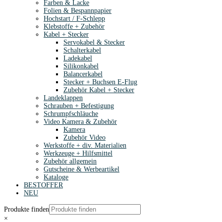
Farben & Lacke
Folien & Bespannpapier
Hochstart / F-Schlepp
Klebstoffe + Zubehör
Kabel + Stecker
Servokabel & Stecker
Schalterkabel
Ladekabel
Silikonkabel
Balancerkabel
Stecker + Buchsen E-Flug
Zubehör Kabel + Stecker
Landeklappen
Schrauben + Befestigung
Schrumpfschläuche
Video Kamera & Zubehör
Kamera
Zubehör Video
Werkstoffe + div. Materialien
Werkzeuge + Hilfsmittel
Zubehör allgemein
Gutscheine & Werbeartikel
Kataloge
BESTOFFER
NEU
Produkte finden
×