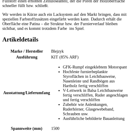
Füllstoff einen erhöhten Zelluloseanteil, der die Poren der Holzoberfläche
schneller füllt bzw. schließt.
Wir werden in Kürze auch ein Lacksystem auf den Markt bringen, dass mit
speziellen Farbstoffzusätzen eingefärbt werden kann. Dadurch erhält die
Oberfläche eine Patina – die Struktur bzw. der Furnierverlauf bleiben
sichtbar, und es kommt trotzdem Farbe ins Spiel.
Artikeldetails
Marke / Hersteller
Blejzyk
Ausführung
KIT (85% ARF)
GFK-Rumpf eingeklebtem Motorspant
Hochfeste furnierbeplankte
Styroflächen in Leichtbauweise,
Nasenleiste und Randbögen aus
Hartholz fertig verschliffen
V-Leitwerk in Balsa Leichtbauweise
Ausstattung/Lieferumfang
fertig verschliffen, Ruder angeschlagen
und fertig verschliffen
Zubehör wie Anlenkungen,
Ruderhörner, Glasgewebeband,
Schrauben usw.
Ausführliche bebilderte Bauanleitung
Spannweite (mm)
1500