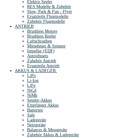
Elektro Segler
RES Modelle & Zubehör
Slow, Park & Fun - Flyer
Ersatzteile Flugmodelle
Zubehör Flugmodelle
ANTRIEB
Brushless Motore
Brushless Regler
Luftschrauben
Mitnehmer & Spinner
Impeller (EDF)
Antriebssets
Zubehör Antrieb
Ersatzteile Antrieb
AKKUS & LADEGER.
LiPo
Li-Ion
LiFe
NiCd
NiMh
Sender-Akkus
Empfänger Akkus
Batterien
Safe
Ladegeräte
Netzgeräte
Balancer & Messgeräte
Zubehör Akkus & Ladegeräte