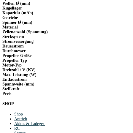
Wellen Ø (mm)
Kugellager
Kapazität (mAh)
Getriebe
Spinner Ø (mm)
Material
Zellenanzahl (Spannung)
Stecksystem
Stromversorgung
Dauerstrom
Durchmesser
Propeller Größe
Propeller Typ
Motor-Typ
Drehzahl / V (KV)
Max. Leistung (W)
Entladestrom
Spannweite (mm)
Stellkraft
Preis
SHOP
Shop
Antrieb
Akkus & Ladeger.
RC