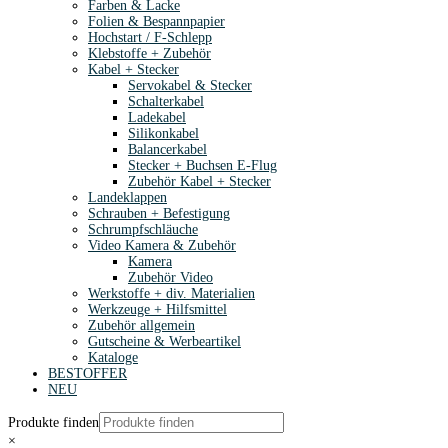
Farben & Lacke
Folien & Bespannpapier
Hochstart / F-Schlepp
Klebstoffe + Zubehör
Kabel + Stecker
Servokabel & Stecker
Schalterkabel
Ladekabel
Silikonkabel
Balancerkabel
Stecker + Buchsen E-Flug
Zubehör Kabel + Stecker
Landeklappen
Schrauben + Befestigung
Schrumpfschläuche
Video Kamera & Zubehör
Kamera
Zubehör Video
Werkstoffe + div. Materialien
Werkzeuge + Hilfsmittel
Zubehör allgemein
Gutscheine & Werbeartikel
Kataloge
BESTOFFER
NEU
Produkte finden
×