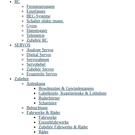
RC
Fernsteuerungen
Empfänger
BEC-Systeme
Schalter elektr./magn.
Gyros
Datenlogger
Telemetrie
Zubehör RC
SERVOS
Analoge Servos
Digital Servos
Servorahmen
Servohebel
Zubehör Servos
Ersatzteile Servos
Zubehör
Anlenkung
Bowdenzüge & Gewindestangen
Gabelköpfe, Kugelgelenke & Löthülsen
Ruderhörner
Scharniere
Beleuchtung
Fahrwerke & Räder
Fahrwerke
Einziehfahrwerke
Zubehör Fahrwerke & Räder
Räder