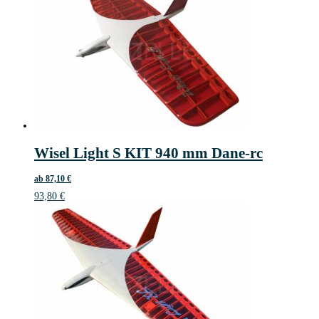
Wisel Light S KIT 940 mm Dane-rc
ab
87,10
€
93,80
€