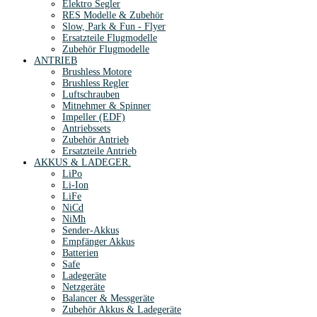
Elektro Segler
RES Modelle & Zubehör
Slow, Park & Fun - Flyer
Ersatzteile Flugmodelle
Zubehör Flugmodelle
ANTRIEB
Brushless Motore
Brushless Regler
Luftschrauben
Mitnehmer & Spinner
Impeller (EDF)
Antriebssets
Zubehör Antrieb
Ersatzteile Antrieb
AKKUS & LADEGER.
LiPo
Li-Ion
LiFe
NiCd
NiMh
Sender-Akkus
Empfänger Akkus
Batterien
Safe
Ladegeräte
Netzgeräte
Balancer & Messgeräte
Zubehör Akkus & Ladegeräte