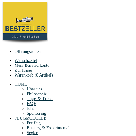
Öffnungszeiten
Wunschzettel
Mein Benutzerkonto
Zur Kasse
Warenkorb (0 Artikel)
HOME
Über uns
Philosophie
Tipps & Tricks
FAQs
Jobs
Sponsoring
FLUGMODELLE
Freiflug
Einstieg & Experimental
Segler