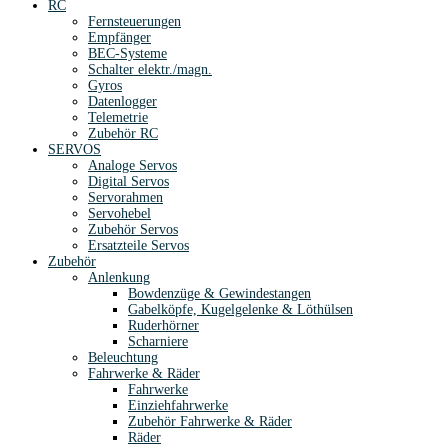
RC
Fernsteuerungen
Empfänger
BEC-Systeme
Schalter elektr./magn.
Gyros
Datenlogger
Telemetrie
Zubehör RC
SERVOS
Analoge Servos
Digital Servos
Servorahmen
Servohebel
Zubehör Servos
Ersatzteile Servos
Zubehör
Anlenkung
Bowdenzüge & Gewindestangen
Gabelköpfe, Kugelgelenke & Löthülsen
Ruderhörner
Scharniere
Beleuchtung
Fahrwerke & Räder
Fahrwerke
Einziehfahrwerke
Zubehör Fahrwerke & Räder
Räder