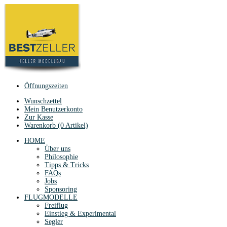
Öffnungszeiten
Wunschzettel
Mein Benutzerkonto
Zur Kasse
Warenkorb (0 Artikel)
HOME
Über uns
Philosophie
Tipps & Tricks
FAQs
Jobs
Sponsoring
FLUGMODELLE
Freiflug
Einstieg & Experimental
Segler