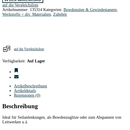
0,8
auf die Vergleichsliste
mm
Artikelnummer:
135314
Kategorien:
Bowdenzüge & Gewindestangen
,
Ø
Werkstoffe + div. Materialien
,
Zubehör
/
2
lfm
Menge
auf die Vergleichsliste
Verfügbarkeit:
Auf Lager
Artikelbeschreibung
Artikeldetails
Rezensionen (0)
Beschreibung
Ideal für Seilanlenkungen, als Bowdenzuglitze oder zum Abspannen von
Leitwerken u.ä.