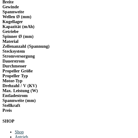
Breite
Gewinde
Spannweite
Wellen Ø (mm)
Kugellager
Kapazität (mAh)
Getriebe
Spinner Ø (mm)
Material
Zellenanzahl (Spannung)
Stecksystem
Stromversorgung
Dauerstrom
Durchmesser
Propeller Größe
Propeller Typ
Motor-Typ
Drehzahl / V (KV)
Max. Leistung (W)
Entladestrom
Spannweite (mm)
Stellkraft
Preis
SHOP
Shop
Antrieb