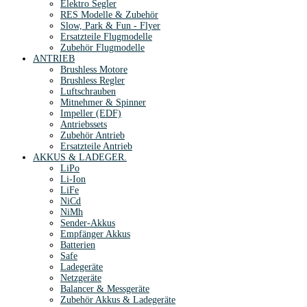
Elektro Segler
RES Modelle & Zubehör
Slow, Park & Fun - Flyer
Ersatzteile Flugmodelle
Zubehör Flugmodelle
ANTRIEB
Brushless Motore
Brushless Regler
Luftschrauben
Mitnehmer & Spinner
Impeller (EDF)
Antriebssets
Zubehör Antrieb
Ersatzteile Antrieb
AKKUS & LADEGER.
LiPo
Li-Ion
LiFe
NiCd
NiMh
Sender-Akkus
Empfänger Akkus
Batterien
Safe
Ladegeräte
Netzgeräte
Balancer & Messgeräte
Zubehör Akkus & Ladegeräte