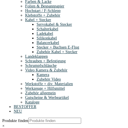
Farben & Lacke
Folien & Bespannpapier
Hochstart / F-Schlepp
Klebstoffe + Zubehör
Kabel + Stecker
Servokabel & Stecker
Schalterkabel
Ladekabel
Silikonkabel
Balancerkabel
Stecker + Buchsen E-Flug
Zubehör Kabel + Stecker
Landeklappen
Schrauben + Befestigung
Schrumpfschläuche
Video Kamera & Zubehör
Kamera
Zubehör Video
Werkstoffe + div. Materialien
Werkzeuge + Hilfsmittel
Zubehör allgemein
Gutscheine & Werbeartikel
Kataloge
BESTOFFER
NEU
Produkte finden
×