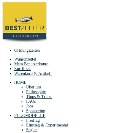
Öffnungszeiten
Wunschzettel
Mein Benutzerkonto
Zur Kasse
Warenkorb (0 Artikel)
HOME
Über uns
Philosophie
Tipps & Tricks
FAQs
Jobs
Sponsoring
FLUGMODELLE
Freiflug
Einstieg & Experimental
Segler