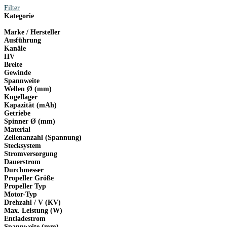
Filter
Kategorie
Marke / Hersteller
Ausführung
Kanäle
HV
Breite
Gewinde
Spannweite
Wellen Ø (mm)
Kugellager
Kapazität (mAh)
Getriebe
Spinner Ø (mm)
Material
Zellenanzahl (Spannung)
Stecksystem
Stromversorgung
Dauerstrom
Durchmesser
Propeller Größe
Propeller Typ
Motor-Typ
Drehzahl / V (KV)
Max. Leistung (W)
Entladestrom
Spannweite (mm)