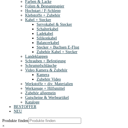
Farben & Lacke
Folien & Bespannpapier
Hochstart / F-Schlepp
Klebstoffe + Zubehör
Kabel + Stecker
Servokabel & Stecker
Schalterkabel
Ladekabel
Silikonkabel
Balancerkabel
Stecker + Buchsen E-Flug
Zubehör Kabel + Stecker
Landeklappen
Schrauben + Befestigung
Schrumpfschläuche
Video Kamera & Zubehör
Kamera
Zubehör Video
Werkstoffe + div. Materialien
Werkzeuge + Hilfsmittel
Zubehör allgemein
Gutscheine & Werbeartikel
Kataloge
BESTOFFER
NEU
Produkte finden
×