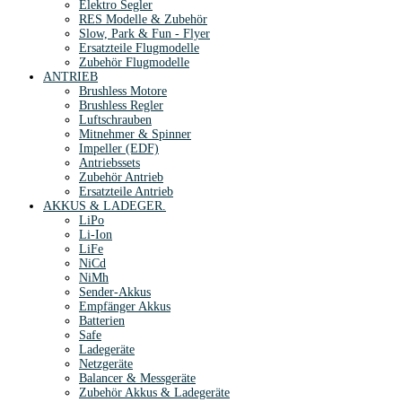
Elektro Segler
RES Modelle & Zubehör
Slow, Park & Fun - Flyer
Ersatzteile Flugmodelle
Zubehör Flugmodelle
ANTRIEB
Brushless Motore
Brushless Regler
Luftschrauben
Mitnehmer & Spinner
Impeller (EDF)
Antriebssets
Zubehör Antrieb
Ersatzteile Antrieb
AKKUS & LADEGER.
LiPo
Li-Ion
LiFe
NiCd
NiMh
Sender-Akkus
Empfänger Akkus
Batterien
Safe
Ladegeräte
Netzgeräte
Balancer & Messgeräte
Zubehör Akkus & Ladegeräte