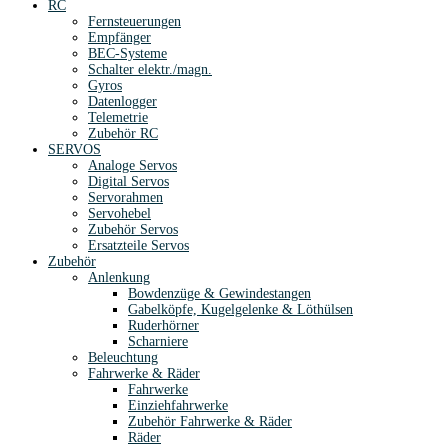
RC
Fernsteuerungen
Empfänger
BEC-Systeme
Schalter elektr./magn.
Gyros
Datenlogger
Telemetrie
Zubehör RC
SERVOS
Analoge Servos
Digital Servos
Servorahmen
Servohebel
Zubehör Servos
Ersatzteile Servos
Zubehör
Anlenkung
Bowdenzüge & Gewindestangen
Gabelköpfe, Kugelgelenke & Löthülsen
Ruderhörner
Scharniere
Beleuchtung
Fahrwerke & Räder
Fahrwerke
Einziehfahrwerke
Zubehör Fahrwerke & Räder
Räder