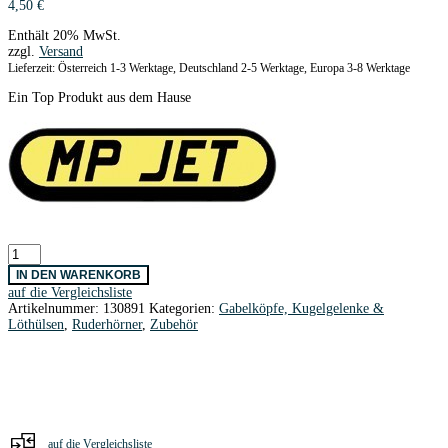
4,50
€
Enthält 20% MwSt.
zzgl.
Versand
Lieferzeit: Österreich 1-3 Werktage, Deutschland 2-5 Werktage, Europa 3-8 Werktage
Ein Top Produkt aus dem Hause
Augenschrauben
Messing
IN DEN WARENKORB
M2
auf die Vergleichsliste
/
Artikelnummer:
130891
Kategorien:
Gabelköpfe, Kugelgelenke &
10
Löthülsen
,
Ruderhörner
,
Zubehör
Stk.
Menge
auf die Vergleichsliste