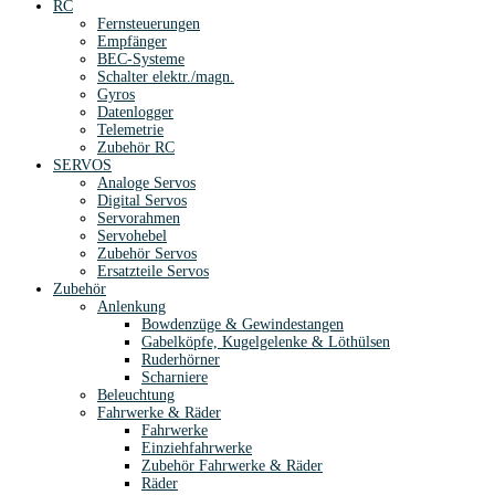
RC
Fernsteuerungen
Empfänger
BEC-Systeme
Schalter elektr./magn.
Gyros
Datenlogger
Telemetrie
Zubehör RC
SERVOS
Analoge Servos
Digital Servos
Servorahmen
Servohebel
Zubehör Servos
Ersatzteile Servos
Zubehör
Anlenkung
Bowdenzüge & Gewindestangen
Gabelköpfe, Kugelgelenke & Löthülsen
Ruderhörner
Scharniere
Beleuchtung
Fahrwerke & Räder
Fahrwerke
Einziehfahrwerke
Zubehör Fahrwerke & Räder
Räder