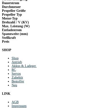
Dauerstrom
Durchmesser
Propeller Größe
Propeller Typ
Motor-Typ
Drehzahl / V (KV)
Max. Leistung (W)
Entladestrom
Spannweite (mm)
Stellkraft
Preis
SHOP
Shop
Antrieb
Akkus & Ladeger.
RC
Servos
Zubehör
Bestoffer
Neu
LINK
AGB
Impressum