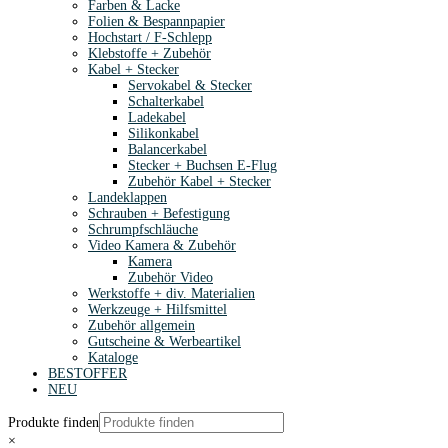
Farben & Lacke
Folien & Bespannpapier
Hochstart / F-Schlepp
Klebstoffe + Zubehör
Kabel + Stecker
Servokabel & Stecker
Schalterkabel
Ladekabel
Silikonkabel
Balancerkabel
Stecker + Buchsen E-Flug
Zubehör Kabel + Stecker
Landeklappen
Schrauben + Befestigung
Schrumpfschläuche
Video Kamera & Zubehör
Kamera
Zubehör Video
Werkstoffe + div. Materialien
Werkzeuge + Hilfsmittel
Zubehör allgemein
Gutscheine & Werbeartikel
Kataloge
BESTOFFER
NEU
Produkte finden
×