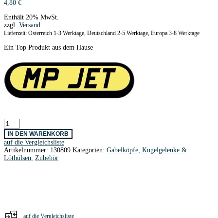
4,80
€
Enthält 20% MwSt.
zzgl.
Versand
Lieferzeit: Österreich 1-3 Werktage, Deutschland 2-5 Werktage, Europa 3-8 Werktage
Ein Top Produkt aus dem Hause
Kugelgelenk
M2
IN DEN WARENKORB
/
auf die Vergleichsliste
2,0
Artikelnummer:
130809
Kategorien:
Gabelköpfe, Kugelgelenke &
Ø
Löthülsen
,
Zubehör
Alu
kugelgelagert
Menge
auf die Vergleichsliste