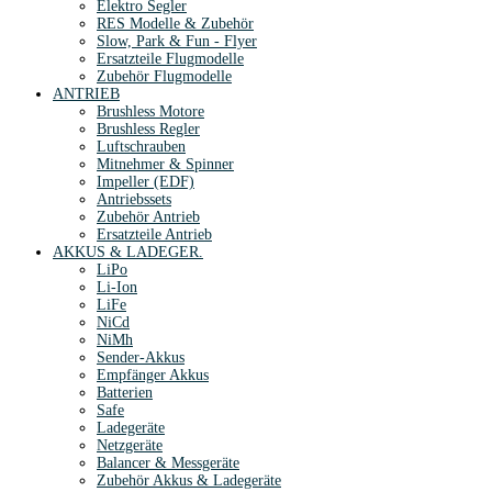
Elektro Segler
RES Modelle & Zubehör
Slow, Park & Fun - Flyer
Ersatzteile Flugmodelle
Zubehör Flugmodelle
ANTRIEB
Brushless Motore
Brushless Regler
Luftschrauben
Mitnehmer & Spinner
Impeller (EDF)
Antriebssets
Zubehör Antrieb
Ersatzteile Antrieb
AKKUS & LADEGER.
LiPo
Li-Ion
LiFe
NiCd
NiMh
Sender-Akkus
Empfänger Akkus
Batterien
Safe
Ladegeräte
Netzgeräte
Balancer & Messgeräte
Zubehör Akkus & Ladegeräte