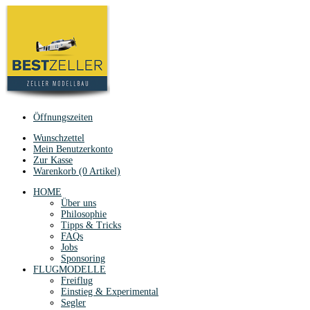
Öffnungszeiten
Wunschzettel
Mein Benutzerkonto
Zur Kasse
Warenkorb (0 Artikel)
HOME
Über uns
Philosophie
Tipps & Tricks
FAQs
Jobs
Sponsoring
FLUGMODELLE
Freiflug
Einstieg & Experimental
Segler