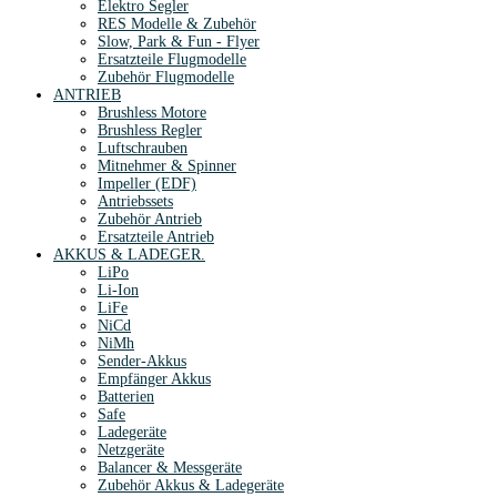
Elektro Segler
RES Modelle & Zubehör
Slow, Park & Fun - Flyer
Ersatzteile Flugmodelle
Zubehör Flugmodelle
ANTRIEB
Brushless Motore
Brushless Regler
Luftschrauben
Mitnehmer & Spinner
Impeller (EDF)
Antriebssets
Zubehör Antrieb
Ersatzteile Antrieb
AKKUS & LADEGER.
LiPo
Li-Ion
LiFe
NiCd
NiMh
Sender-Akkus
Empfänger Akkus
Batterien
Safe
Ladegeräte
Netzgeräte
Balancer & Messgeräte
Zubehör Akkus & Ladegeräte