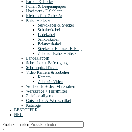
Farben & Lacke
Folien & Bespannpapier
Hochstart / F-Schlepp
Klebstoffe + Zubehör
Kabel + Stecker
Servokabel & Stecker
Schalterkabel
Ladekabel
Silikonkabel
Balancerkabel
Stecker + Buchsen E-Flug
Zubehör Kabel + Stecker
Landeklappen
Schrauben + Befestigung
Schrumpfschläuche
Video Kamera & Zubehör
Kamera
Zubehör Video
Werkstoffe + div. Materialien
Werkzeuge + Hilfsmittel
Zubehör allgemein
Gutscheine & Werbeartikel
Kataloge
BESTOFFER
NEU
Produkte finden
×