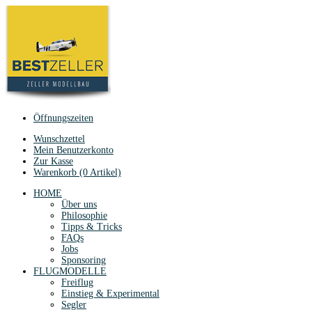
Öffnungszeiten
Wunschzettel
Mein Benutzerkonto
Zur Kasse
Warenkorb (0 Artikel)
HOME
Über uns
Philosophie
Tipps & Tricks
FAQs
Jobs
Sponsoring
FLUGMODELLE
Freiflug
Einstieg & Experimental
Segler