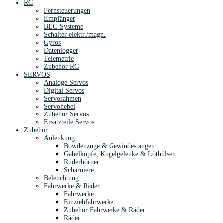
RC
Fernsteuerungen
Empfänger
BEC-Systeme
Schalter elektr./magn.
Gyros
Datenlogger
Telemetrie
Zubehör RC
SERVOS
Analoge Servos
Digital Servos
Servorahmen
Servohebel
Zubehör Servos
Ersatzteile Servos
Zubehör
Anlenkung
Bowdenzüge & Gewindestangen
Gabelköpfe, Kugelgelenke & Löthülsen
Ruderhörner
Scharniere
Beleuchtung
Fahrwerke & Räder
Fahrwerke
Einziehfahrwerke
Zubehör Fahrwerke & Räder
Räder