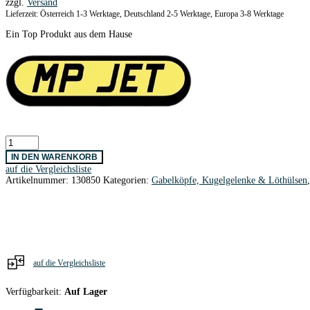
zzgl.
Versand
Lieferzeit: Österreich 1-3 Werktage, Deutschland 2-5 Werktage, Europa 3-8 Werktage
Ein Top Produkt aus dem Hause
Kugelgelenke
Alu
IN DEN WARENKORB
M3
auf die Vergleichsliste
-
Artikelnummer:
130850
Kategorien:
Gabelköpfe, Kugelgelenke & Löthülsen
5/2
mm
Ø
kurz
/
2
Stk.
Menge
auf die Vergleichsliste
Verfügbarkeit:
Auf Lager