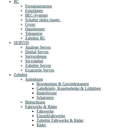
RC
Fernsteuerungen
Empfänger
BEC-Systeme
Schalter elektr./magn.
Gyros
Datenlogger
Telemetrie
Zubehör RC
SERVOS
Analoge Servos
Digital Servos
Servorahmen
Servohebel
Zubehör Servos
Ersatzteile Servos
Zubehör
Anlenkung
Bowdenzüge & Gewindestangen
Gabelköpfe, Kugelgelenke & Löthülsen
Ruderhörner
Scharniere
Beleuchtung
Fahrwerke & Räder
Fahrwerke
Einziehfahrwerke
Zubehör Fahrwerke & Räder
Räder