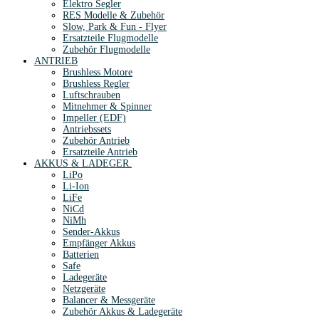
Elektro Segler
RES Modelle & Zubehör
Slow, Park & Fun - Flyer
Ersatzteile Flugmodelle
Zubehör Flugmodelle
ANTRIEB
Brushless Motore
Brushless Regler
Luftschrauben
Mitnehmer & Spinner
Impeller (EDF)
Antriebssets
Zubehör Antrieb
Ersatzteile Antrieb
AKKUS & LADEGER.
LiPo
Li-Ion
LiFe
NiCd
NiMh
Sender-Akkus
Empfänger Akkus
Batterien
Safe
Ladegeräte
Netzgeräte
Balancer & Messgeräte
Zubehör Akkus & Ladegeräte