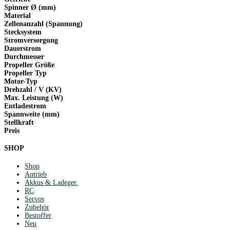
Spinner Ø (mm)
Material
Zellenanzahl (Spannung)
Stecksystem
Stromversorgung
Dauerstrom
Durchmesser
Propeller Größe
Propeller Typ
Motor-Typ
Drehzahl / V (KV)
Max. Leistung (W)
Entladestrom
Spannweite (mm)
Stellkraft
Preis
SHOP
Shop
Antrieb
Akkus & Ladeger.
RC
Servos
Zubehör
Bestoffer
Neu