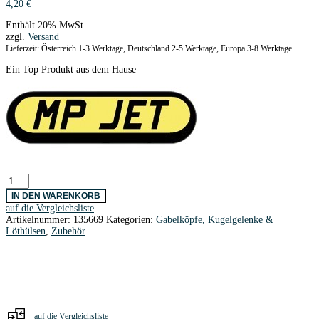
4,20
€
Enthält 20% MwSt.
zzgl.
Versand
Lieferzeit: Österreich 1-3 Werktage, Deutschland 2-5 Werktage, Europa 3-8 Werktage
Ein Top Produkt aus dem Hause
Kugelgelenke
M2,5
IN DEN WARENKORB
-
auf die Vergleichsliste
5/2
Artikelnummer:
135669
Kategorien:
Gabelköpfe, Kugelgelenke &
mm
Löthülsen
,
Zubehör
Ø
/
6
Stk.
Menge
auf die Vergleichsliste