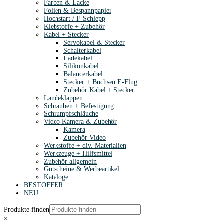
Farben & Lacke
Folien & Bespannpapier
Hochstart / F-Schlepp
Klebstoffe + Zubehör
Kabel + Stecker
Servokabel & Stecker
Schalterkabel
Ladekabel
Silikonkabel
Balancerkabel
Stecker + Buchsen E-Flug
Zubehör Kabel + Stecker
Landeklappen
Schrauben + Befestigung
Schrumpfschläuche
Video Kamera & Zubehör
Kamera
Zubehör Video
Werkstoffe + div. Materialien
Werkzeuge + Hilfsmittel
Zubehör allgemein
Gutscheine & Werbeartikel
Kataloge
BESTOFFER
NEU
Produkte finden
×