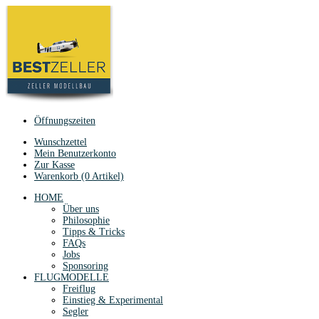
Öffnungszeiten
Wunschzettel
Mein Benutzerkonto
Zur Kasse
Warenkorb (0 Artikel)
HOME
Über uns
Philosophie
Tipps & Tricks
FAQs
Jobs
Sponsoring
FLUGMODELLE
Freiflug
Einstieg & Experimental
Segler