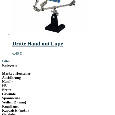
Dritte Hand mit Lupe
6,40
€
Filter
Kategorie
Marke / Hersteller
Ausführung
Kanäle
HV
Breite
Gewinde
Spannweite
Wellen Ø (mm)
Kugellager
Kapazität (mAh)
Getriebe