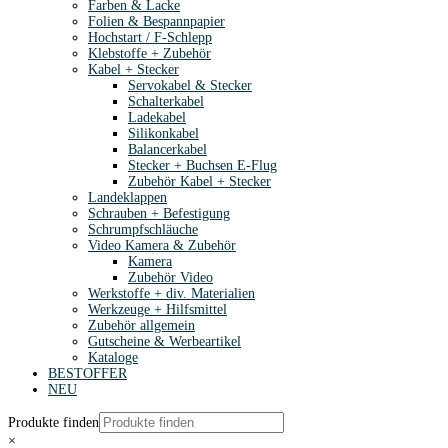
Farben & Lacke
Folien & Bespannpapier
Hochstart / F-Schlepp
Klebstoffe + Zubehör
Kabel + Stecker
Servokabel & Stecker
Schalterkabel
Ladekabel
Silikonkabel
Balancerkabel
Stecker + Buchsen E-Flug
Zubehör Kabel + Stecker
Landeklappen
Schrauben + Befestigung
Schrumpfschläuche
Video Kamera & Zubehör
Kamera
Zubehör Video
Werkstoffe + div. Materialien
Werkzeuge + Hilfsmittel
Zubehör allgemein
Gutscheine & Werbeartikel
Kataloge
BESTOFFER
NEU
Produkte finden
×