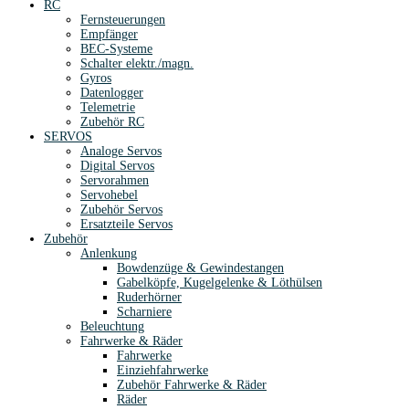
RC
Fernsteuerungen
Empfänger
BEC-Systeme
Schalter elektr./magn.
Gyros
Datenlogger
Telemetrie
Zubehör RC
SERVOS
Analoge Servos
Digital Servos
Servorahmen
Servohebel
Zubehör Servos
Ersatzteile Servos
Zubehör
Anlenkung
Bowdenzüge & Gewindestangen
Gabelköpfe, Kugelgelenke & Löthülsen
Ruderhörner
Scharniere
Beleuchtung
Fahrwerke & Räder
Fahrwerke
Einziehfahrwerke
Zubehör Fahrwerke & Räder
Räder