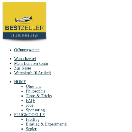
Öffnungszeiten
Wunschzettel
Mein Benutzerkonto
Zur Kasse
Warenkorb (0 Artikel)
HOME
Über uns
Philosophie
Tipps & Tricks
FAQs
Jobs
Sponsoring
FLUGMODELLE
Freiflug
Einstieg & Experimental
Segler