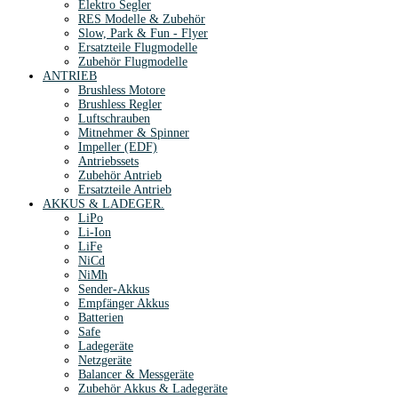
Elektro Segler
RES Modelle & Zubehör
Slow, Park & Fun - Flyer
Ersatzteile Flugmodelle
Zubehör Flugmodelle
ANTRIEB
Brushless Motore
Brushless Regler
Luftschrauben
Mitnehmer & Spinner
Impeller (EDF)
Antriebssets
Zubehör Antrieb
Ersatzteile Antrieb
AKKUS & LADEGER.
LiPo
Li-Ion
LiFe
NiCd
NiMh
Sender-Akkus
Empfänger Akkus
Batterien
Safe
Ladegeräte
Netzgeräte
Balancer & Messgeräte
Zubehör Akkus & Ladegeräte