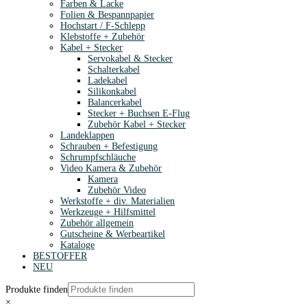
Farben & Lacke
Folien & Bespannpapier
Hochstart / F-Schlepp
Klebstoffe + Zubehör
Kabel + Stecker
Servokabel & Stecker
Schalterkabel
Ladekabel
Silikonkabel
Balancerkabel
Stecker + Buchsen E-Flug
Zubehör Kabel + Stecker
Landeklappen
Schrauben + Befestigung
Schrumpfschläuche
Video Kamera & Zubehör
Kamera
Zubehör Video
Werkstoffe + div. Materialien
Werkzeuge + Hilfsmittel
Zubehör allgemein
Gutscheine & Werbeartikel
Kataloge
BESTOFFER
NEU
Produkte finden
×