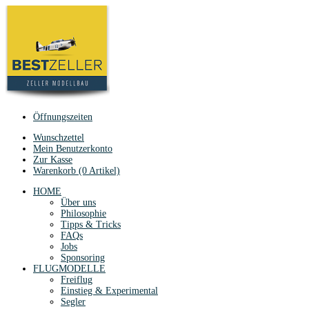
Öffnungszeiten
Wunschzettel
Mein Benutzerkonto
Zur Kasse
Warenkorb (0 Artikel)
HOME
Über uns
Philosophie
Tipps & Tricks
FAQs
Jobs
Sponsoring
FLUGMODELLE
Freiflug
Einstieg & Experimental
Segler