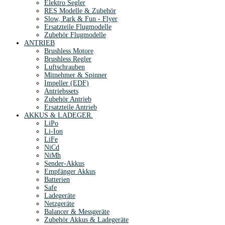
Elektro Segler
RES Modelle & Zubehör
Slow, Park & Fun - Flyer
Ersatzteile Flugmodelle
Zubehör Flugmodelle
ANTRIEB
Brushless Motore
Brushless Regler
Luftschrauben
Mitnehmer & Spinner
Impeller (EDF)
Antriebssets
Zubehör Antrieb
Ersatzteile Antrieb
AKKUS & LADEGER.
LiPo
Li-Ion
LiFe
NiCd
NiMh
Sender-Akkus
Empfänger Akkus
Batterien
Safe
Ladegeräte
Netzgeräte
Balancer & Messgeräte
Zubehör Akkus & Ladegeräte