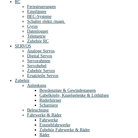
RC
Fernsteuerungen
Empfänger
BEC-Systeme
Schalter elektr./magn.
Gyros
Datenlogger
Telemetrie
Zubehör RC
SERVOS
Analoge Servos
Digital Servos
Servorahmen
Servohebel
Zubehör Servos
Ersatzteile Servos
Zubehör
Anlenkung
Bowdenzüge & Gewindestangen
Gabelköpfe, Kugelgelenke & Löthülsen
Ruderhörner
Scharniere
Beleuchtung
Fahrwerke & Räder
Fahrwerke
Einziehfahrwerke
Zubehör Fahrwerke & Räder
Räder