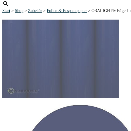
Start
>
Shop
>
Zubehör
>
Folien & Bespannpapier
> ORALIGHT® Bügelf. d