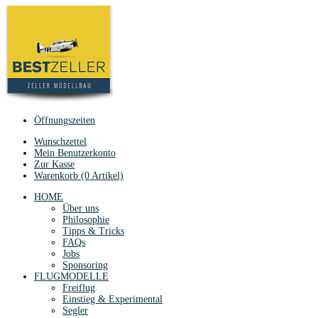
Öffnungszeiten
Wunschzettel
Mein Benutzerkonto
Zur Kasse
Warenkorb (0 Artikel)
HOME
Über uns
Philosophie
Tipps & Tricks
FAQs
Jobs
Sponsoring
FLUGMODELLE
Freiflug
Einstieg & Experimental
Segler