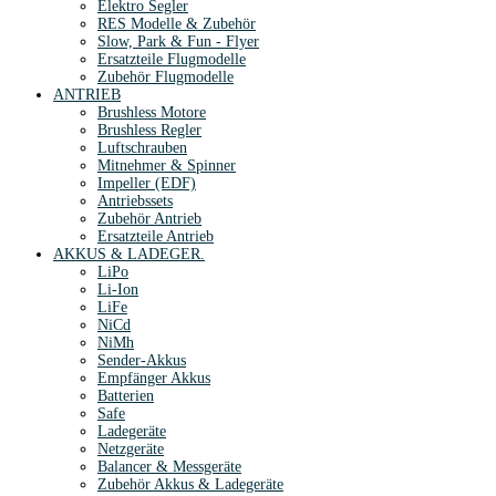
Elektro Segler
RES Modelle & Zubehör
Slow, Park & Fun - Flyer
Ersatzteile Flugmodelle
Zubehör Flugmodelle
ANTRIEB
Brushless Motore
Brushless Regler
Luftschrauben
Mitnehmer & Spinner
Impeller (EDF)
Antriebssets
Zubehör Antrieb
Ersatzteile Antrieb
AKKUS & LADEGER.
LiPo
Li-Ion
LiFe
NiCd
NiMh
Sender-Akkus
Empfänger Akkus
Batterien
Safe
Ladegeräte
Netzgeräte
Balancer & Messgeräte
Zubehör Akkus & Ladegeräte