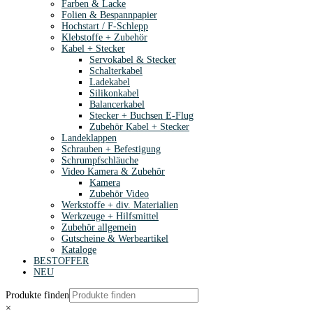
Farben & Lacke
Folien & Bespannpapier
Hochstart / F-Schlepp
Klebstoffe + Zubehör
Kabel + Stecker
Servokabel & Stecker
Schalterkabel
Ladekabel
Silikonkabel
Balancerkabel
Stecker + Buchsen E-Flug
Zubehör Kabel + Stecker
Landeklappen
Schrauben + Befestigung
Schrumpfschläuche
Video Kamera & Zubehör
Kamera
Zubehör Video
Werkstoffe + div. Materialien
Werkzeuge + Hilfsmittel
Zubehör allgemein
Gutscheine & Werbeartikel
Kataloge
BESTOFFER
NEU
Produkte finden
×