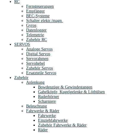
RC
Fernsteuerungen
Empfänger
BEC-Systeme
Schalter elektr./magn.
Gyros
Datenlogger
Telemetrie
Zubehör RC
SERVOS
Analoge Servos
Digital Servos
Servorahmen
Servohebel
Zubehör Servos
Ersatzteile Servos
Zubehör
Anlenkung
Bowdenzüge & Gewindestangen
Gabelköpfe, Kugelgelenke & Löthülsen
Ruderhörner
Scharniere
Beleuchtung
Fahrwerke & Räder
Fahrwerke
Einziehfahrwerke
Zubehör Fahrwerke & Räder
Räder