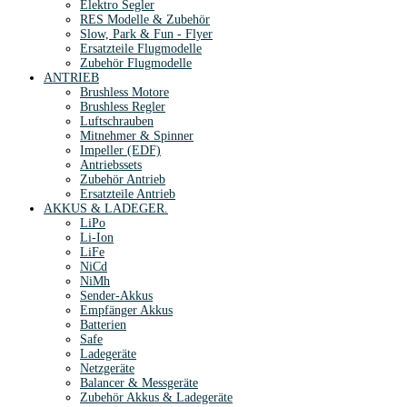
Elektro Segler
RES Modelle & Zubehör
Slow, Park & Fun - Flyer
Ersatzteile Flugmodelle
Zubehör Flugmodelle
ANTRIEB
Brushless Motore
Brushless Regler
Luftschrauben
Mitnehmer & Spinner
Impeller (EDF)
Antriebssets
Zubehör Antrieb
Ersatzteile Antrieb
AKKUS & LADEGER.
LiPo
Li-Ion
LiFe
NiCd
NiMh
Sender-Akkus
Empfänger Akkus
Batterien
Safe
Ladegeräte
Netzgeräte
Balancer & Messgeräte
Zubehör Akkus & Ladegeräte