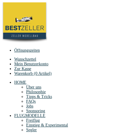
Öffnungszeiten
Wunschzettel
Mein Benutzerkonto
Zur Kasse
Warenkorb (0 Artikel)
HOME
Über uns
Philosophie
Tipps & Tricks
FAQs
Jobs
Sponsoring
FLUGMODELLE
Freiflug
Einstieg & Experimental
Segler