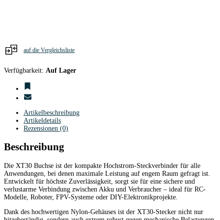
Stk.
Menge
auf die Vergleichsliste
Verfügbarkeit:
Auf Lager
Artikelbeschreibung
Artikeldetails
Rezensionen (0)
Beschreibung
Die
XT30 Buchse
ist der kompakte Hochstrom-Steckverbinder für alle
Anwendungen, bei denen maximale Leistung auf engem Raum gefragt ist.
Entwickelt für höchste Zuverlässigkeit, sorgt sie für eine sichere und
verlustarme Verbindung zwischen Akku und Verbraucher – ideal für
RC-
Modelle, Roboter, FPV-Systeme oder DIY-Elektronikprojekte
.
Dank des hochwertigen Nylon-Gehäuses ist der XT30-Stecker nicht nur
hitzebeständig, sondern auch extrem robust gegen mechanische Belastungen.