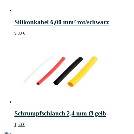
Silikonkabel 6,00 mm² rot/schwarz
9,80
€
Schrumpfschlauch 2,4 mm Ø gelb
1,50
€
Filter