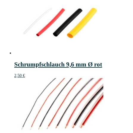
Schrumpfschlauch 9,6 mm Ø rot
2,50
€