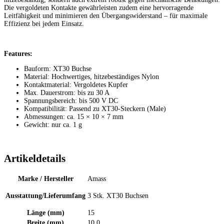
Die vergoldeten Kontakte gewährleisten zudem eine hervorragende
Leitfähigkeit und minimieren den Übergangswiderstand – für maximale
Effizienz bei jedem Einsatz.
Features:
Bauform:
XT30 Buchse
Material:
Hochwertiges, hitzebeständiges Nylon
Kontaktmaterial:
Vergoldetes Kupfer
Max. Dauerstrom:
bis zu
30 A
Spannungsbereich:
bis
500 V DC
Kompatibilität:
Passend zu XT30-Steckern (Male)
Abmessungen:
ca.
15 × 10 × 7 mm
Gewicht:
nur ca.
1 g
Artikeldetails
Marke / Hersteller
Amass
Ausstattung/Lieferumfang
3 Stk. XT30 Buchsen
Länge (mm)
15
Breite (mm)
10,0