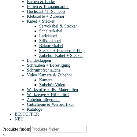
Farben & Lacke
Folien & Bespannpapier
Hochstart / F-Schlepp
Klebstoffe + Zubehör
Kabel + Stecker
Servokabel & Stecker
Schalterkabel
Ladekabel
Silikonkabel
Balancerkabel
Stecker + Buchsen E-Flug
Zubehör Kabel + Stecker
Landeklappen
Schrauben + Befestigung
Schrumpfschläuche
Video Kamera & Zubehör
Kamera
Zubehör Video
Werkstoffe + div. Materialien
Werkzeuge + Hilfsmittel
Zubehör allgemein
Gutscheine & Werbeartikel
Kataloge
BESTOFFER
NEU
Produkte finden
×