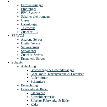
RC
Fernsteuerungen
Empfänger
BEC-Systeme
Schalter elektr./magn.
Gyros
Datenlogger
Telemetrie
Zubehör RC
SERVOS
Analoge Servos
Digital Servos
Servorahmen
Servohebel
Zubehör Servos
Ersatzteile Servos
Zubehör
Anlenkung
Bowdenzüge & Gewindestangen
Gabelköpfe, Kugelgelenke & Löthülsen
Ruderhörner
Scharniere
Beleuchtung
Fahrwerke & Räder
Fahrwerke
Einziehfahrwerke
Zubehör Fahrwerke & Räder
Räder