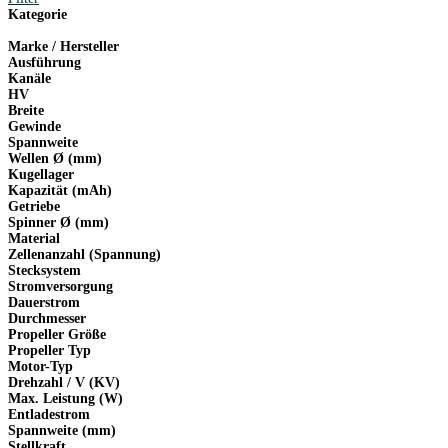
Kategorie
Marke / Hersteller
Ausführung
Kanäle
HV
Breite
Gewinde
Spannweite
Wellen Ø (mm)
Kugellager
Kapazität (mAh)
Getriebe
Spinner Ø (mm)
Material
Zellenanzahl (Spannung)
Stecksystem
Stromversorgung
Dauerstrom
Durchmesser
Propeller Größe
Propeller Typ
Motor-Typ
Drehzahl / V (KV)
Max. Leistung (W)
Entladestrom
Spannweite (mm)
Stellkraft