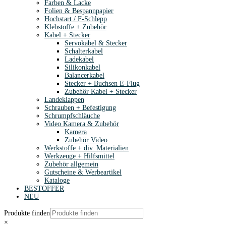
Farben & Lacke
Folien & Bespannpapier
Hochstart / F-Schlepp
Klebstoffe + Zubehör
Kabel + Stecker
Servokabel & Stecker
Schalterkabel
Ladekabel
Silikonkabel
Balancerkabel
Stecker + Buchsen E-Flug
Zubehör Kabel + Stecker
Landeklappen
Schrauben + Befestigung
Schrumpfschläuche
Video Kamera & Zubehör
Kamera
Zubehör Video
Werkstoffe + div. Materialien
Werkzeuge + Hilfsmittel
Zubehör allgemein
Gutscheine & Werbeartikel
Kataloge
BESTOFFER
NEU
Produkte finden
×