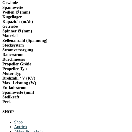
Gewinde
Spannweite
Wellen Ø (mm)
Kugellager
Kapazität (mAh)
Getriebe
Spinner Ø (mm)
Material
Zellenanzahl (Spannung)
Stecksystem
Stromversorgung
Dauerstrom
Durchmesser
Propeller Größe
Propeller Typ
Motor-Typ
Drehzahl / V (KV)
Max. Leistung (W)
Entladestrom
Spannweite (mm)
Stellkraft
Preis
SHOP
Shop
Antrieb
Akkus & Ladeger.