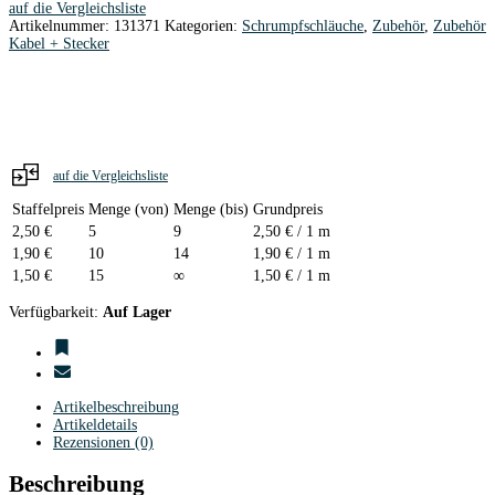
auf die Vergleichsliste
6
Artikelnummer:
131371
Kategorien:
Schrumpfschläuche
,
Zubehör
,
Zubehör
mm
Kabel + Stecker
schwarz
Menge
auf die Vergleichsliste
Staffelpreis
Menge (von)
Menge (bis)
Grundpreis
2,50
€
5
9
2,50
€
/ 1 m
1,90
€
10
14
1,90
€
/ 1 m
1,50
€
15
∞
1,50
€
/ 1 m
Verfügbarkeit:
Auf Lager
Artikelbeschreibung
Artikeldetails
Rezensionen (0)
Beschreibung