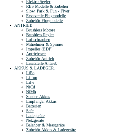
Elektro Segler
RES Modelle & Zubehör
Slow, Park & Fun - Flyer
Ersatzteile Flugmodelle
Zubehör Flugmodelle
ANTRIEB
Brushless Motore
Brushless Regler
Luftschrauben
Mitnehmer & Spinner
Impeller (EDF)
Antriebssets
Zubehör Antrieb
Ersatzteile Antrieb
AKKUS & LADEGER.
LiPo
Li-Ion
LiFe
NiCd
NiMh
Sender-Akkus
Empfänger Akkus
Batterien
Safe
Ladegeräte
Netzgeräte
Balancer & Messgeräte
Zubehör Akkus & Ladegeräte