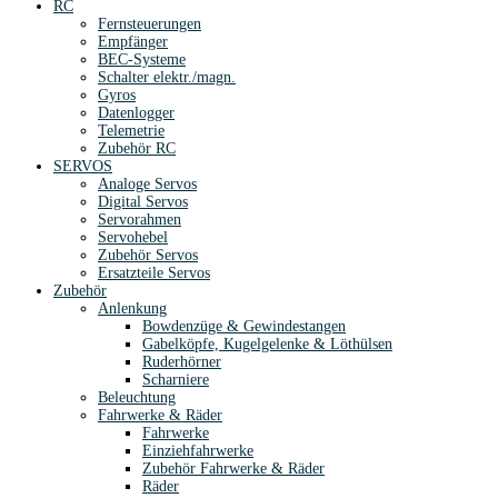
RC
Fernsteuerungen
Empfänger
BEC-Systeme
Schalter elektr./magn.
Gyros
Datenlogger
Telemetrie
Zubehör RC
SERVOS
Analoge Servos
Digital Servos
Servorahmen
Servohebel
Zubehör Servos
Ersatzteile Servos
Zubehör
Anlenkung
Bowdenzüge & Gewindestangen
Gabelköpfe, Kugelgelenke & Löthülsen
Ruderhörner
Scharniere
Beleuchtung
Fahrwerke & Räder
Fahrwerke
Einziehfahrwerke
Zubehör Fahrwerke & Räder
Räder