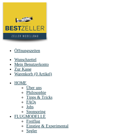
Öffnungszeiten
Wunschzettel
Mein Benutzerkonto
Zur Kasse
Warenkorb (0 Artikel)
HOME
Über uns
Philosophie
Tipps & Tricks
FAQs
Jobs
Sponsoring
FLUGMODELLE
Freiflug
Einstieg & Experimental
Segler