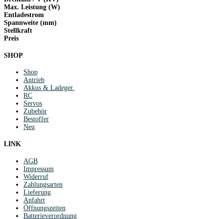
Max. Leistung (W)
Entladestrom
Spannweite (mm)
Stellkraft
Preis
SHOP
Shop
Antrieb
Akkus & Ladeger.
RC
Servos
Zubehör
Bestoffer
Neu
LINK
AGB
Impressum
Widerruf
Zahlungsarten
Lieferung
Anfahrt
Öffnungszeiten
Batterieverordnung