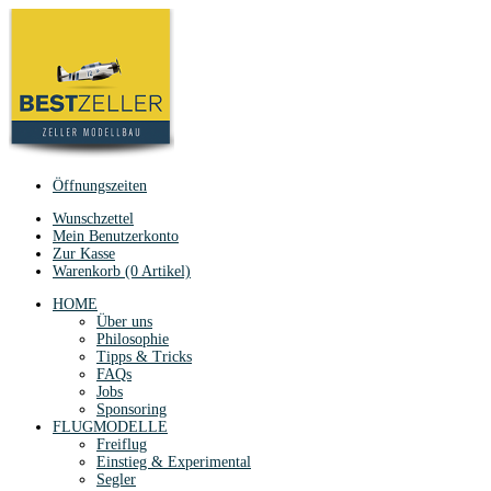
Öffnungszeiten
Wunschzettel
Mein Benutzerkonto
Zur Kasse
Warenkorb (0 Artikel)
HOME
Über uns
Philosophie
Tipps & Tricks
FAQs
Jobs
Sponsoring
FLUGMODELLE
Freiflug
Einstieg & Experimental
Segler