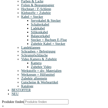
Farben & Lacke
Folien & Bespannpapier
Hochstart / F-Schlepp
Klebstoffe + Zubehör
Kabel + Stecker
Servokabel & Stecker
Schalterkabel
Ladekabel
Silikonkabel
Balancerkabel
Stecker + Buchsen E-Flug
Zubehör Kabel + Stecker
Landeklappen
Schrauben + Befestigung
Schrumpfschläuche
Video Kamera & Zubehör
Kamera
Zubehör Video
Werkstoffe + div. Materialien
Werkzeuge + Hilfsmittel
Zubehör allgemein
Gutscheine & Werbeartikel
Kataloge
BESTOFFER
NEU
Produkte finden
×