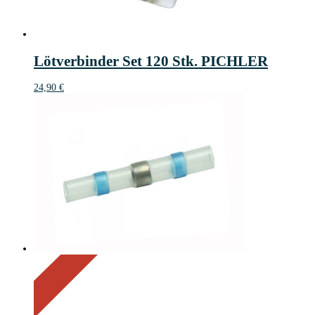
Lötverbinder Set 120 Stk. PICHLER
24,90
€
On Sale
Sale!
34%
%
Off
Save 5 €
34