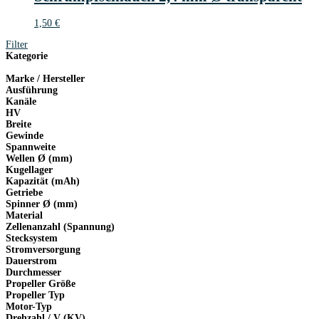
1,50
€
Filter
Kategorie
Marke / Hersteller
Ausführung
Kanäle
HV
Breite
Gewinde
Spannweite
Wellen Ø (mm)
Kugellager
Kapazität (mAh)
Getriebe
Spinner Ø (mm)
Material
Zellenanzahl (Spannung)
Stecksystem
Stromversorgung
Dauerstrom
Durchmesser
Propeller Größe
Propeller Typ
Motor-Typ
Drehzahl / V (KV)