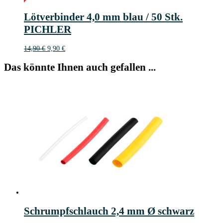
5€
5
Lötverbinder 4,0 mm blau / 50 Stk.
€
PICHLER
Ursprünglicher
Aktueller
14,90
€
9,90
€
Preis
Preis
war:
ist:
Das könnte Ihnen auch gefallen ...
14,90 €
9,90 €.
Schrumpfschlauch 2,4 mm Ø schwarz