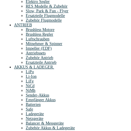
Elektro Segler
RES Modelle & Zubehör
Slow, Park & Fun - Flyer
Ersatzteile Flugmodelle
Zubehör Flugmodelle
ANTRIEB
Brushless Motore
Brushless Regler
Luftschrauben
Mitnehmer & Spinner
Impeller (EDF)
Antriebssets
Zubehör Antrieb
Ersatzteile Antrieb
AKKUS & LADEGER.
LiPo
Li-Ion
LiFe
NiCd
NiMh
Sender-Akkus
Empfänger Akkus
Batterien
Safe
Ladegeräte
Netzgeräte
Balancer & Messgeräte
Zubehör Akkus & Ladegeräte