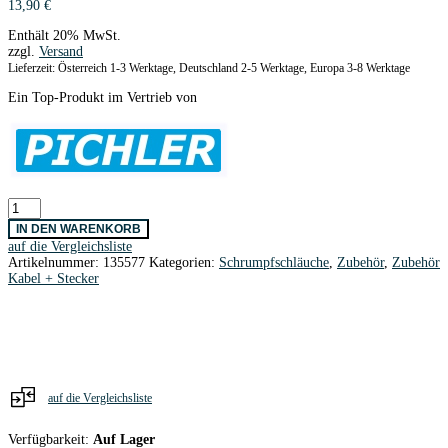
13,90
€
Enthält 20% MwSt.
zzgl.
Versand
Lieferzeit: Österreich 1-3 Werktage, Deutschland 2-5 Werktage, Europa 3-8 Werktage
Ein Top-Produkt im Vertrieb von
Lötverbinder
1,5
IN DEN WARENKORB
mm
auf die Vergleichsliste
weiß
Artikelnummer:
135577
Kategorien:
Schrumpfschläuche
,
Zubehör
,
Zubehör
/
Kabel + Stecker
50
Stk.
PICHLER
Menge
auf die Vergleichsliste
Verfügbarkeit:
Auf Lager