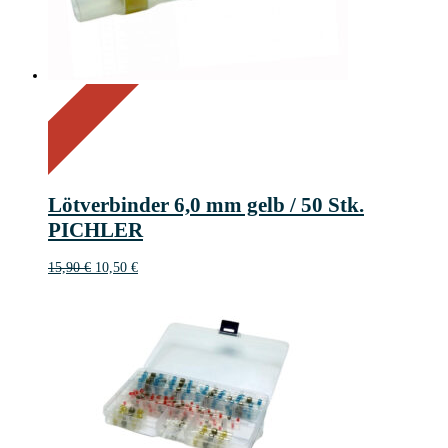
On Sale
Sale!
34%
%
Off
Save 5 €
34
5€
5
Lötverbinder 6,0 mm gelb / 50 Stk.
€
PICHLER
Ursprünglicher
Aktueller
15,90
€
10,50
€
Preis
Preis
war:
ist:
15,90 €
10,50 €.