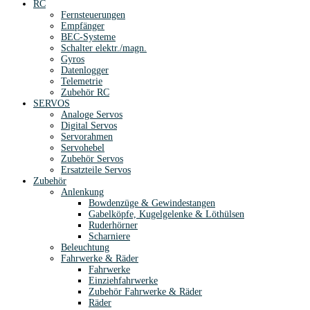
RC
Fernsteuerungen
Empfänger
BEC-Systeme
Schalter elektr./magn.
Gyros
Datenlogger
Telemetrie
Zubehör RC
SERVOS
Analoge Servos
Digital Servos
Servorahmen
Servohebel
Zubehör Servos
Ersatzteile Servos
Zubehör
Anlenkung
Bowdenzüge & Gewindestangen
Gabelköpfe, Kugelgelenke & Löthülsen
Ruderhörner
Scharniere
Beleuchtung
Fahrwerke & Räder
Fahrwerke
Einziehfahrwerke
Zubehör Fahrwerke & Räder
Räder