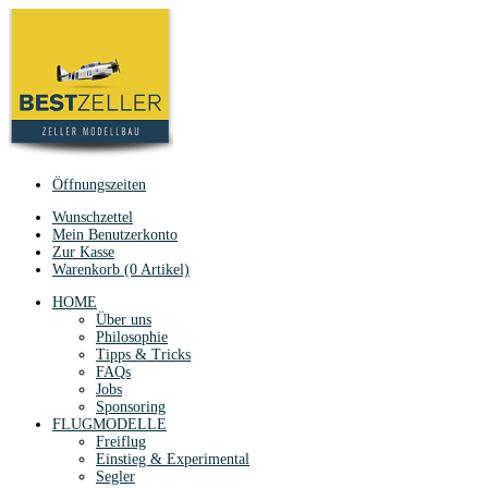
Öffnungszeiten
Wunschzettel
Mein Benutzerkonto
Zur Kasse
Warenkorb (0 Artikel)
HOME
Über uns
Philosophie
Tipps & Tricks
FAQs
Jobs
Sponsoring
FLUGMODELLE
Freiflug
Einstieg & Experimental
Segler