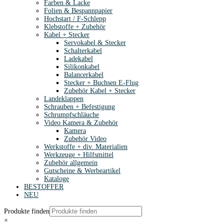
Farben & Lacke
Folien & Bespannpapier
Hochstart / F-Schlepp
Klebstoffe + Zubehör
Kabel + Stecker
Servokabel & Stecker
Schalterkabel
Ladekabel
Silikonkabel
Balancerkabel
Stecker + Buchsen E-Flug
Zubehör Kabel + Stecker
Landeklappen
Schrauben + Befestigung
Schrumpfschläuche
Video Kamera & Zubehör
Kamera
Zubehör Video
Werkstoffe + div. Materialien
Werkzeuge + Hilfsmittel
Zubehör allgemein
Gutscheine & Werbeartikel
Kataloge
BESTOFFER
NEU
Produkte finden
×