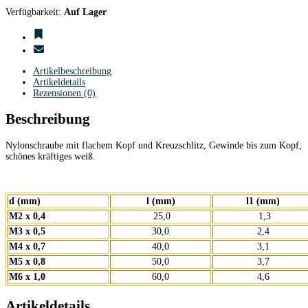
Verfügbarkeit:
Auf Lager
Artikelbeschreibung
Artikeldetails
Rezensionen (0)
Beschreibung
Nylonschraube mit flachem Kopf und Kreuzschlitz, Gewinde bis zum Kopf,
schönes kräftiges weiß.
d (mm)
l (mm)
l1 (mm)
M2 x 0,4
25,0
1,3
M3 x 0,5
30,0
2,4
M4 x 0,7
40,0
3,1
M5 x 0,8
50,0
3,7
M6 x 1,0
60,0
4,6
Artikeldetails