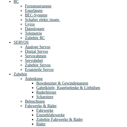
RC
Fernsteuerungen
Empfänger
BEC-Systeme
Schalter elektr./magn.
Gyros
Datenlogger
Telemetrie
Zubehör RC
SERVOS
Analoge Servos
Digital Servos
Servorahmen
Servohebel
Zubehör Servos
Ersatzteile Servos
Zubehör
Anlenkung
Bowdenzüge & Gewindestangen
Gabelköpfe, Kugelgelenke & Löthülsen
Ruderhörner
Scharniere
Beleuchtung
Fahrwerke & Räder
Fahrwerke
Einziehfahrwerke
Zubehör Fahrwerke & Räder
Räder