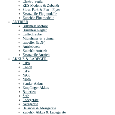
Elektro Segler
RES Modelle & Zubehör
Slow, Park & Fun - Flyer
Ersatzteile Flugmodelle
Zubehör Flugmodelle
ANTRIEB
Brushless Motore
Brushless Regler
Luftschrauben
Mitnehmer & Spinner
Impeller (EDF)
Antriebssets
Zubehör Antrieb
Ersatzteile Antrieb
AKKUS & LADEGER.
LiPo
Li-Ion
LiFe
NiCd
NiMh
Sender-Akkus
Empfänger Akkus
Batterien
Safe
Ladegeräte
Netzgeräte
Balancer & Messgeräte
Zubehör Akkus & Ladegeräte