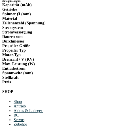
Kugellager
Kapazität (mAh)
Getriebe
Spinner Ø (mm)
Material
Zellenanzahl (Spannung)
Stecksystem
Stromversorgung
Dauerstrom
Durchmesser
Propeller Größe
Propeller Typ
Motor-Typ
Drehzahl / V (KV)
Max. Leistung (W)
Entladestrom
Spannweite (mm)
Stellkraft
Preis
SHOP
Shop
Antrieb
Akkus & Ladeger.
RC
Servos
Zubehör