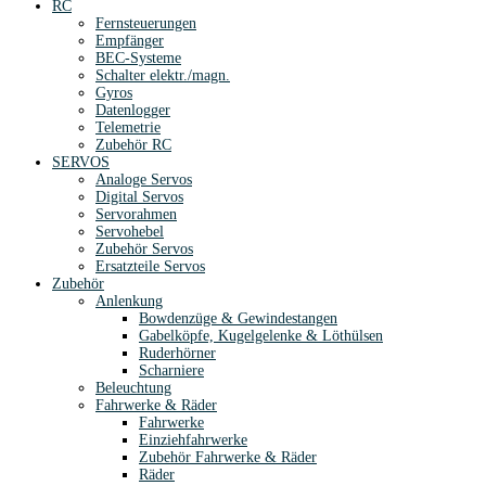
RC
Fernsteuerungen
Empfänger
BEC-Systeme
Schalter elektr./magn.
Gyros
Datenlogger
Telemetrie
Zubehör RC
SERVOS
Analoge Servos
Digital Servos
Servorahmen
Servohebel
Zubehör Servos
Ersatzteile Servos
Zubehör
Anlenkung
Bowdenzüge & Gewindestangen
Gabelköpfe, Kugelgelenke & Löthülsen
Ruderhörner
Scharniere
Beleuchtung
Fahrwerke & Räder
Fahrwerke
Einziehfahrwerke
Zubehör Fahrwerke & Räder
Räder