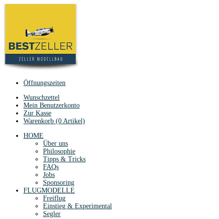
Öffnungszeiten
Wunschzettel
Mein Benutzerkonto
Zur Kasse
Warenkorb (0 Artikel)
HOME
Über uns
Philosophie
Tipps & Tricks
FAQs
Jobs
Sponsoring
FLUGMODELLE
Freiflug
Einstieg & Experimental
Segler