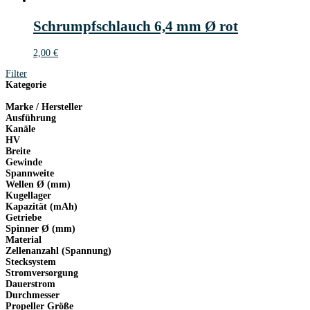
Schrumpfschlauch 6,4 mm Ø rot
2,00
€
Filter
Kategorie
Marke / Hersteller
Ausführung
Kanäle
HV
Breite
Gewinde
Spannweite
Wellen Ø (mm)
Kugellager
Kapazität (mAh)
Getriebe
Spinner Ø (mm)
Material
Zellenanzahl (Spannung)
Stecksystem
Stromversorgung
Dauerstrom
Durchmesser
Propeller Größe