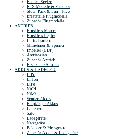
Elektro Segler
RES Modelle & Zubehör
Slow, Park & Fun - Flyer
Ersatzteile Flugmodelle
Zubehör Flugmodelle
ANTRIEB
Brushless Motore
Brushless Regler
Luftschrauben
Mitnehmer & Spinner
Impeller (EDF)
Antriebssets
Zubehör Antrieb
Ersatzteile Antrieb
AKKUS & LADEGER.
LiPo
Li-Ion
LiFe
NiCd
NiMh
Sender-Akkus
Empfänger Akkus
Batterien
Safe
Ladegeräte
Netzgeräte
Balancer & Messgeräte
Zubehör Akkus & Ladegeräte