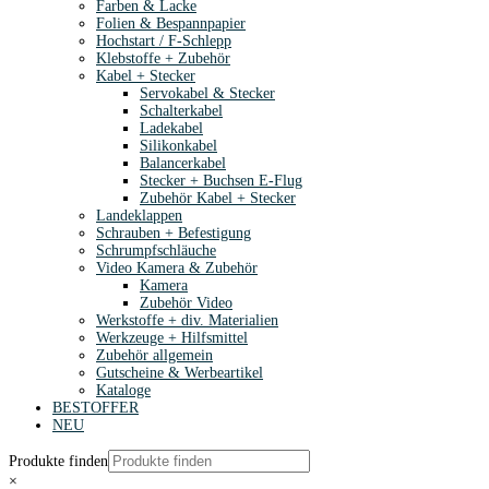
Farben & Lacke
Folien & Bespannpapier
Hochstart / F-Schlepp
Klebstoffe + Zubehör
Kabel + Stecker
Servokabel & Stecker
Schalterkabel
Ladekabel
Silikonkabel
Balancerkabel
Stecker + Buchsen E-Flug
Zubehör Kabel + Stecker
Landeklappen
Schrauben + Befestigung
Schrumpfschläuche
Video Kamera & Zubehör
Kamera
Zubehör Video
Werkstoffe + div. Materialien
Werkzeuge + Hilfsmittel
Zubehör allgemein
Gutscheine & Werbeartikel
Kataloge
BESTOFFER
NEU
Produkte finden
×