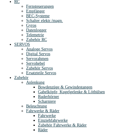
RC
Fernsteuerungen
Empfänger
BEC-Systeme
Schalter elektr./magn.
Gyros
Datenlogger
Telemetrie
Zubehör RC
SERVOS
Analoge Servos
Digital Servos
Servorahmen
Servohebel
Zubehör Servos
Ersatzteile Servos
Zubehör
Anlenkung
Bowdenzüge & Gewindestangen
Gabelköpfe, Kugelgelenke & Löthülsen
Ruderhörner
Scharniere
Beleuchtung
Fahrwerke & Räder
Fahrwerke
Einziehfahrwerke
Zubehör Fahrwerke & Räder
Räder