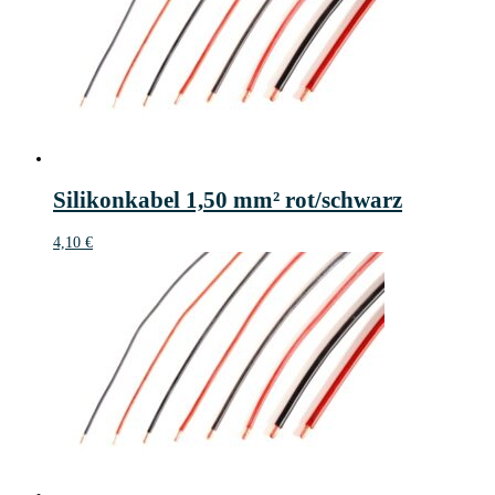
Silikonkabel 1,50 mm² rot/schwarz
4,10
€