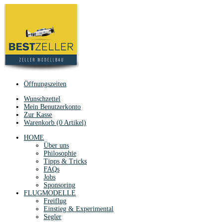
Öffnungszeiten
Wunschzettel
Mein Benutzerkonto
Zur Kasse
Warenkorb (0 Artikel)
HOME
Über uns
Philosophie
Tipps & Tricks
FAQs
Jobs
Sponsoring
FLUGMODELLE
Freiflug
Einstieg & Experimental
Segler