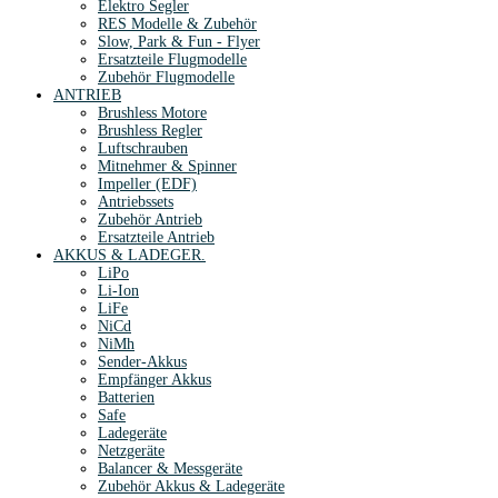
Elektro Segler
RES Modelle & Zubehör
Slow, Park & Fun - Flyer
Ersatzteile Flugmodelle
Zubehör Flugmodelle
ANTRIEB
Brushless Motore
Brushless Regler
Luftschrauben
Mitnehmer & Spinner
Impeller (EDF)
Antriebssets
Zubehör Antrieb
Ersatzteile Antrieb
AKKUS & LADEGER.
LiPo
Li-Ion
LiFe
NiCd
NiMh
Sender-Akkus
Empfänger Akkus
Batterien
Safe
Ladegeräte
Netzgeräte
Balancer & Messgeräte
Zubehör Akkus & Ladegeräte