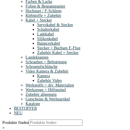
Farben & Lacke
Folien & Bespannpapier
Hochstart / F-Schlepp
Klebstoffe + Zubehör
Kabel + Stecker
Servokabel & Stecker
Schalterkabel
Ladekabel
Silikonkabel
Balancerkabel
Stecker + Buchsen E-Flug
Zubehör Kabel + Stecker
Landeklappen
Schrauben + Befestigung
Schrumpfschläuche
Video Kamera & Zubehör
Kamera
Zubehör Video
Werkstoffe + div. Materialien
Werkzeuge + Hilfsmittel
Zubehör allgemein
Gutscheine & Werbeartikel
Kataloge
BESTOFFER
NEU
Produkte finden
×