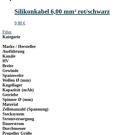
Silikonkabel 6,00 mm² rot/schwarz
9,80
€
Filter
Kategorie
Marke / Hersteller
Ausführung
Kanäle
HV
Breite
Gewinde
Spannweite
Wellen Ø (mm)
Kugellager
Kapazität (mAh)
Getriebe
Spinner Ø (mm)
Material
Zellenanzahl (Spannung)
Stecksystem
Stromversorgung
Dauerstrom
Durchmesser
Propeller Größe