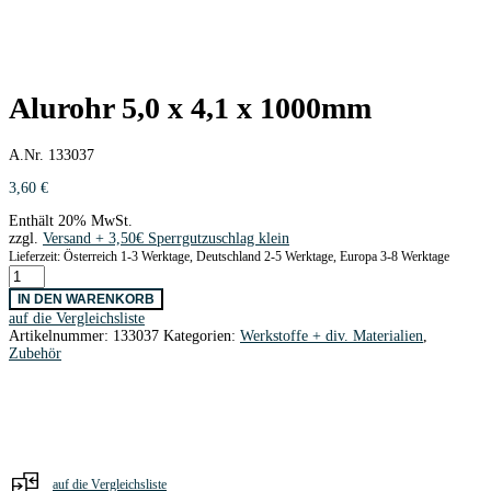
Alurohr 5,0 x 4,1 x 1000mm
A.Nr. 133037
3,60
€
Enthält 20% MwSt.
zzgl.
Versand
Lieferzeit: Österreich 1-3 Werktage, Deutschland 2-5 Werktage, Europa 3-8 Werktage
Alurohr
5,0
IN DEN WARENKORB
x
auf die Vergleichsliste
4,1
Artikelnummer:
133037
Kategorien:
Werkstoffe + div. Materialien
,
x
Zubehör
1000mm
Menge
auf die Vergleichsliste