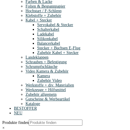
Farben & Lacke
Folien & Bespannpapier
Hochstart / F-Schlepp
Klebstoffe + Zubehör
Kabel + Stecker
Servokabel & Stecker
Schalterkabel
Ladekabel
Silikonkabel
Balancerkabel
Stecker + Buchsen E-Flug
Zubehör Kabel + Stecker
Landeklappen
Schrauben + Befestigung
Schrumpfschläuche
Video Kamera & Zubehör
Kamera
Zubehör Video
Werkstoffe + div. Materialien
Werkzeuge + Hilfsmittel
Zubehör allgemein
Gutscheine & Werbeartikel
Kataloge
BESTOFFER
NEU
Produkte finden
×