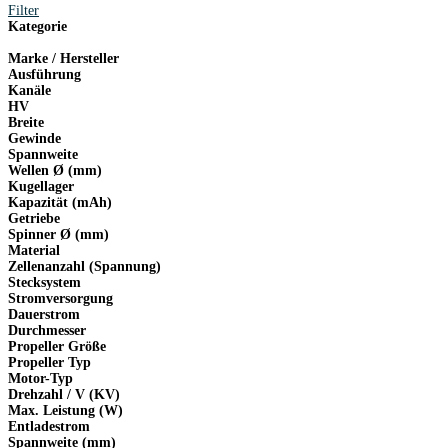
Filter
Kategorie
Marke / Hersteller
Ausführung
Kanäle
HV
Breite
Gewinde
Spannweite
Wellen Ø (mm)
Kugellager
Kapazität (mAh)
Getriebe
Spinner Ø (mm)
Material
Zellenanzahl (Spannung)
Stecksystem
Stromversorgung
Dauerstrom
Durchmesser
Propeller Größe
Propeller Typ
Motor-Typ
Drehzahl / V (KV)
Max. Leistung (W)
Entladestrom
Spannweite (mm)