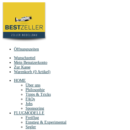
Öffnungszeiten
Wunschzettel
Mein Benutzerkonto
Zur Kasse
Warenkorb (0 Artikel)
HOME
Über uns
Philosophie
Tipps & Tricks
FAQs
Jobs
Sponsoring
FLUGMODELLE
Freiflug
Einstieg & Experimental
Segler