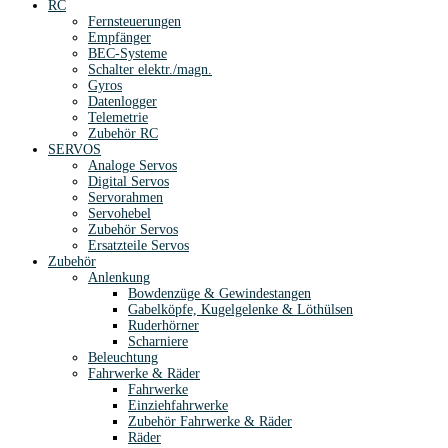
RC
Fernsteuerungen
Empfänger
BEC-Systeme
Schalter elektr./magn.
Gyros
Datenlogger
Telemetrie
Zubehör RC
SERVOS
Analoge Servos
Digital Servos
Servorahmen
Servohebel
Zubehör Servos
Ersatzteile Servos
Zubehör
Anlenkung
Bowdenzüge & Gewindestangen
Gabelköpfe, Kugelgelenke & Löthülsen
Ruderhörner
Scharniere
Beleuchtung
Fahrwerke & Räder
Fahrwerke
Einziehfahrwerke
Zubehör Fahrwerke & Räder
Räder