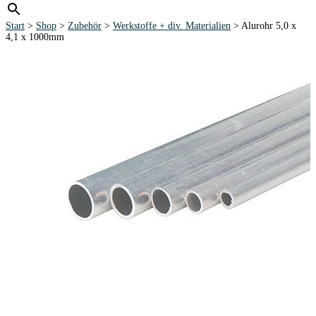
Start
>
Shop
>
Zubehör
>
Werkstoffe + div. Materialien
> Alurohr 5,0 x
4,1 x 1000mm