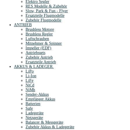
Elektro Segler
RES Modelle & Zubehör
Slow, Park & Fun - Flyer
Ersatzteile Flugmodelle
Zubehör Flugmodelle
ANTRIEB
Brushless Motore
Brushless Regler
Luftschrauben
Mitnehmer & Spinner
Impeller (EDF)
Antriebssets
Zubehör Antrieb
Ersatzteile Antrieb
AKKUS & LADEGER.
LiPo
Li-Ion
LiFe
NiCd
NiMh
Sender-Akkus
Empfänger Akkus
Batterien
Safe
Ladegeräte
Netzgeräte
Balancer & Messgeräte
Zubehör Akkus & Ladegeräte