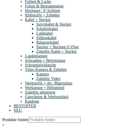
Farben & Lacke
Folien & Bespannpapier
Hochstart / F-Schlepp
Klebstoffe + Zubehör
Kabel + Stecker
Servokabel & Stecker
Schalterkabel
Ladekabel
Silikonkabel
Balancerkabel
Stecker + Buchsen E-Flug
Zubehör Kabel + Stecker
Landeklappen
Schrauben + Befestigung
Schrumpfschläuche
Video Kamera & Zubehör
Kamera
Zubehör Video
Werkstoffe + div. Materialien
Werkzeuge + Hilfsmittel
Zubehör allgemein
Gutscheine & Werbeartikel
Kataloge
BESTOFFER
NEU
Produkte finden
×