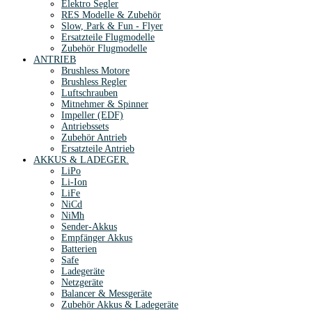
Elektro Segler
RES Modelle & Zubehör
Slow, Park & Fun - Flyer
Ersatzteile Flugmodelle
Zubehör Flugmodelle
ANTRIEB
Brushless Motore
Brushless Regler
Luftschrauben
Mitnehmer & Spinner
Impeller (EDF)
Antriebssets
Zubehör Antrieb
Ersatzteile Antrieb
AKKUS & LADEGER.
LiPo
Li-Ion
LiFe
NiCd
NiMh
Sender-Akkus
Empfänger Akkus
Batterien
Safe
Ladegeräte
Netzgeräte
Balancer & Messgeräte
Zubehör Akkus & Ladegeräte