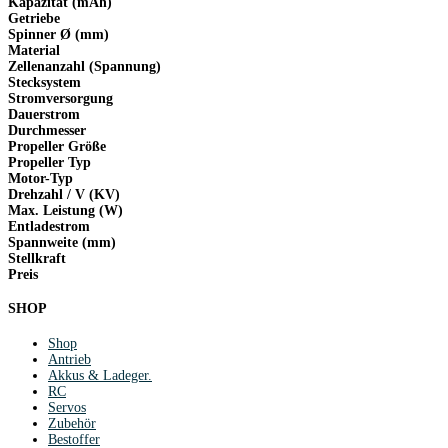
Kapazität (mAh)
Getriebe
Spinner Ø (mm)
Material
Zellenanzahl (Spannung)
Stecksystem
Stromversorgung
Dauerstrom
Durchmesser
Propeller Größe
Propeller Typ
Motor-Typ
Drehzahl / V (KV)
Max. Leistung (W)
Entladestrom
Spannweite (mm)
Stellkraft
Preis
SHOP
Shop
Antrieb
Akkus & Ladeger.
RC
Servos
Zubehör
Bestoffer