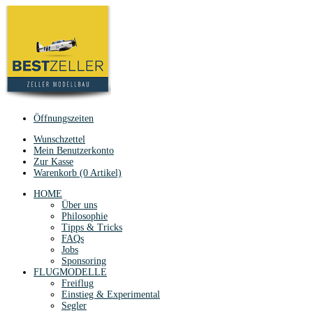
Öffnungszeiten
Wunschzettel
Mein Benutzerkonto
Zur Kasse
Warenkorb (0 Artikel)
HOME
Über uns
Philosophie
Tipps & Tricks
FAQs
Jobs
Sponsoring
FLUGMODELLE
Freiflug
Einstieg & Experimental
Segler