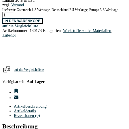
Enthält 20% MwSt.
zzgl.
Versand
Lieferzeit: Österreich 1-3 Werktage, Deutschland 2-5 Werktage, Europa 3-8 Werktage
Stahldraht
2,0
IN DEN WARENKORB
x
auf die Vergleichsliste
1000
Artikelnummer:
130173
Kategorien:
Werkstoffe + div. Materialien
,
mm
Zubehör
Menge
auf die Vergleichsliste
Verfügbarkeit:
Auf Lager
Artikelbeschreibung
Artikeldetails
Rezensionen (0)
Beschreibung