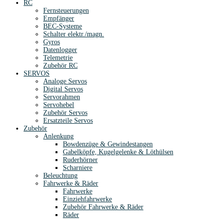
RC
Fernsteuerungen
Empfänger
BEC-Systeme
Schalter elektr./magn.
Gyros
Datenlogger
Telemetrie
Zubehör RC
SERVOS
Analoge Servos
Digital Servos
Servorahmen
Servohebel
Zubehör Servos
Ersatzteile Servos
Zubehör
Anlenkung
Bowdenzüge & Gewindestangen
Gabelköpfe, Kugelgelenke & Löthülsen
Ruderhörner
Scharniere
Beleuchtung
Fahrwerke & Räder
Fahrwerke
Einziehfahrwerke
Zubehör Fahrwerke & Räder
Räder