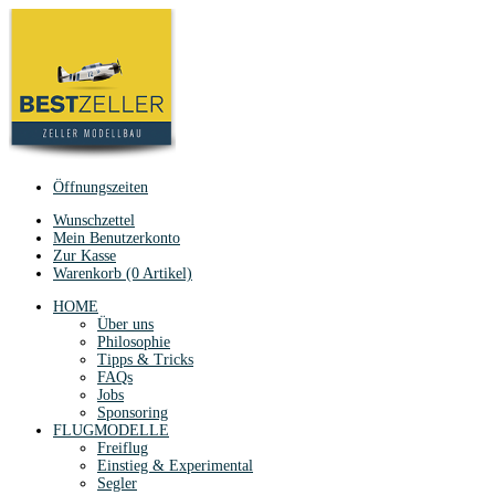
Öffnungszeiten
Wunschzettel
Mein Benutzerkonto
Zur Kasse
Warenkorb (0 Artikel)
HOME
Über uns
Philosophie
Tipps & Tricks
FAQs
Jobs
Sponsoring
FLUGMODELLE
Freiflug
Einstieg & Experimental
Segler