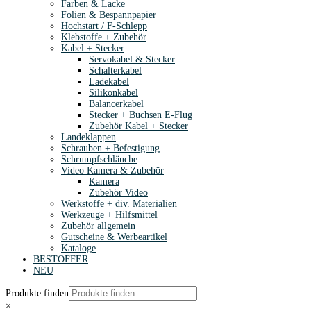
Farben & Lacke
Folien & Bespannpapier
Hochstart / F-Schlepp
Klebstoffe + Zubehör
Kabel + Stecker
Servokabel & Stecker
Schalterkabel
Ladekabel
Silikonkabel
Balancerkabel
Stecker + Buchsen E-Flug
Zubehör Kabel + Stecker
Landeklappen
Schrauben + Befestigung
Schrumpfschläuche
Video Kamera & Zubehör
Kamera
Zubehör Video
Werkstoffe + div. Materialien
Werkzeuge + Hilfsmittel
Zubehör allgemein
Gutscheine & Werbeartikel
Kataloge
BESTOFFER
NEU
Produkte finden
×