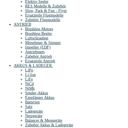
Elektro Segler
RES Modelle & Zubehör
Slow, Park & Fun - Flyer
Ersatzteile Flugmodelle
Zubehör Flugmodelle
ANTRIEB
Brushless Motore
Brushless Regler
Luftschrauben
Mitnehmer & Spinner
Impeller (EDF)
Antriebssets
Zubehör Antrieb
Ersatzteile Antrieb
AKKUS & LADEGER.
LiPo
Li-Ion
LiFe
NiCd
NiMh
Sender-Akkus
Empfänger Akkus
Batterien
Safe
Ladegeräte
Netzgeräte
Balancer & Messgeräte
Zubehör Akkus & Ladegeräte