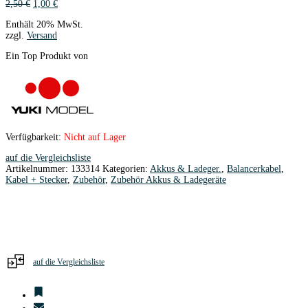
Ursprünglicher
Aktueller
2,50
€
1,00
€
Preis
Preis
Enthält 20% MwSt.
war:
ist:
zzgl.
Versand
2,50 €
1,00 €.
Ein Top Produkt von
Verfügbarkeit:
Nicht auf Lager
auf die Vergleichsliste
Artikelnummer:
133314
Kategorien:
Akkus & Ladeger.
,
Balancerkabel
,
Kabel + Stecker
,
Zubehör
,
Zubehör Akkus & Ladegeräte
auf die Vergleichsliste