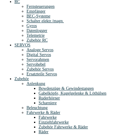
RC
Fernsteuerungen
Empfänger
BEC-Systeme
Schalter elektr./magn.
Gyros
Datenlogger
Telemetrie
Zubehör RC
SERVOS
Analoge Servos
Digital Servos
Servorahmen
Servohebel
Zubehör Servos
Ersatzteile Servos
Zubehör
Anlenkung
Bowdenzüge & Gewindestangen
Gabelköpfe, Kugelgelenke & Löthülsen
Ruderhörner
Scharniere
Beleuchtung
Fahrwerke & Räder
Fahrwerke
Einziehfahrwerke
Zubehör Fahrwerke & Räder
Räder