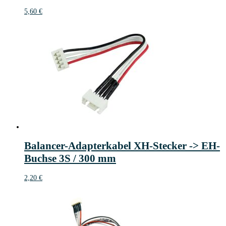
5,60
€
Balancer-Adapterkabel XH-Stecker -> EH-
Buchse 3S / 300 mm
2,20
€