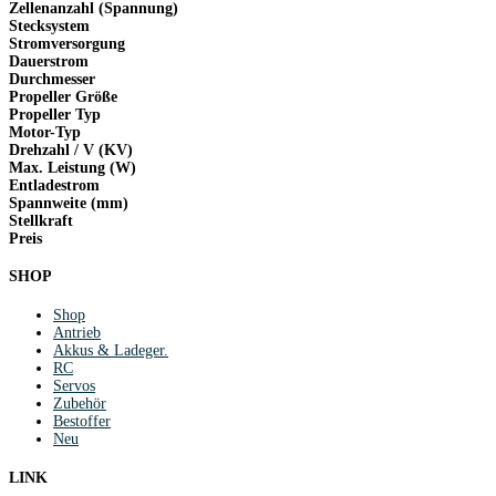
Zellenanzahl (Spannung)
Stecksystem
Stromversorgung
Dauerstrom
Durchmesser
Propeller Größe
Propeller Typ
Motor-Typ
Drehzahl / V (KV)
Max. Leistung (W)
Entladestrom
Spannweite (mm)
Stellkraft
Preis
SHOP
Shop
Antrieb
Akkus & Ladeger.
RC
Servos
Zubehör
Bestoffer
Neu
LINK