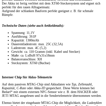
Der Akku ist fertig verlötet mit dem XT60-Steckersystem und eignet sich
perfekt für den rauen Alltagseinsatz.
Aufgrund der schlanken Bauform perfekt geeignet z. B. für schmale
Rümpfe.
Technische Daten (siehe auch Artikeldetails):
Spannung: 11,1V
Ausführung: 3S1P
Kapazität: 1300mAh
Dauerentladestrom: max. 25C (32,5A)
Ladestrom: max. 4C (5,2)
Gewicht: ca. 110 Gramm (inkl. Kabel und Stecker)
Maße: ca. LxBxH 97x31x18mm
Balanceranschluss: XH
Stecksystem: XT60 (Buchse)
Interner Chip für Akku-Telemetrie
Auf dem passiven
MTAG-Chip
sind Akkudaten wie
Typ, Zellenzahl,
Kapazität, C-Rate
oder
Akku-ID
gespeichert. Diese Werte können bei
Bedarf* mit einem externen NFC-Sensor wie z. B. dem HACKER oder
JETI MTAG ausgelesen und in die Sendertelemetrie übernommen werden.
Ebenso bietet der eingebaute MTAG-Chip die Möglichkeit, die
Ladezyklen