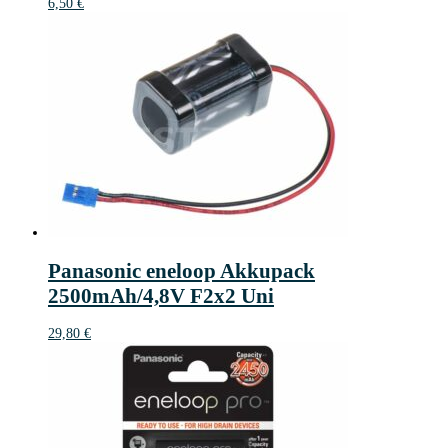
6,50
€
Panasonic eneloop Akkupack
2500mAh/4,8V F2x2 Uni
29,80
€