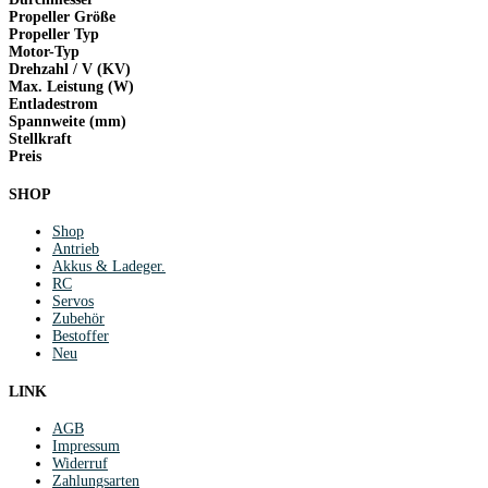
Propeller Größe
Propeller Typ
Motor-Typ
Drehzahl / V (KV)
Max. Leistung (W)
Entladestrom
Spannweite (mm)
Stellkraft
Preis
SHOP
Shop
Antrieb
Akkus & Ladeger.
RC
Servos
Zubehör
Bestoffer
Neu
LINK
AGB
Impressum
Widerruf
Zahlungsarten