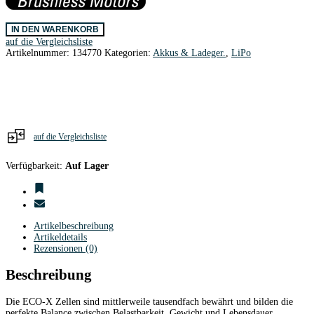
Hacker
IN DEN WARENKORB
TopFuel
auf die Vergleichsliste
ECO-
Artikelnummer:
134770
Kategorien:
Akkus & Ladeger.
,
LiPo
X
1300mAh/3S1P/11,1V
25C
MTAG
XT60
Menge
auf die Vergleichsliste
Verfügbarkeit:
Auf Lager
Artikelbeschreibung
Artikeldetails
Rezensionen (0)
Beschreibung
Die ECO-X Zellen sind mittlerweile tausendfach bewährt und bilden die
perfekte Balance zwischen Belastbarkeit, Gewicht und Lebensdauer.