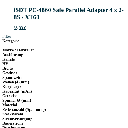
iSDT PC-4860 Safe Parallel Adapter 4 x 2-
8S / XT60
38,90
€
Filter
Kategorie
Marke / Hersteller
Ausführung
Kanäle
HV
Breite
Gewinde
Spannweite
Wellen Ø (mm)
Kugellager
Kapazität (mAh)
Getriebe
Spinner Ø (mm)
Material
Zellenanzahl (Spannung)
Stecksystem
Stromversorgung
Dauerstrom
Durchmesser