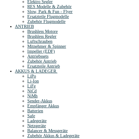
Elektro Segler
RES Modelle & Zubehör
Slow, Park & Fun - Flyer
Ersatzteile Flugmodelle
Zubehör Flugmodelle
ANTRIEB
Brushless Motore
Brushless Regler
Luftschrauben
Mitnehmer & Spinner
Impeller (EDF)
Antriebssets
Zubehör Antrieb
Ersatzteile Antrieb
AKKUS & LADEGER.
LiPo
Li-Ion
LiFe
NiCd
NiMh
Sender-Akkus
Empfänger Akkus
Batterien
Safe
Ladegeräte
Netzgeräte
Balancer & Messgeräte
Zubehör Akkus & Ladegeräte