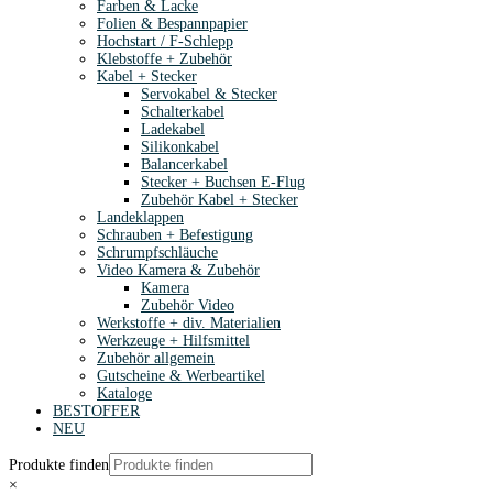
Farben & Lacke
Folien & Bespannpapier
Hochstart / F-Schlepp
Klebstoffe + Zubehör
Kabel + Stecker
Servokabel & Stecker
Schalterkabel
Ladekabel
Silikonkabel
Balancerkabel
Stecker + Buchsen E-Flug
Zubehör Kabel + Stecker
Landeklappen
Schrauben + Befestigung
Schrumpfschläuche
Video Kamera & Zubehör
Kamera
Zubehör Video
Werkstoffe + div. Materialien
Werkzeuge + Hilfsmittel
Zubehör allgemein
Gutscheine & Werbeartikel
Kataloge
BESTOFFER
NEU
Produkte finden
×