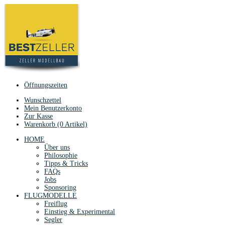
Öffnungszeiten
Wunschzettel
Mein Benutzerkonto
Zur Kasse
Warenkorb (0 Artikel)
HOME
Über uns
Philosophie
Tipps & Tricks
FAQs
Jobs
Sponsoring
FLUGMODELLE
Freiflug
Einstieg & Experimental
Segler