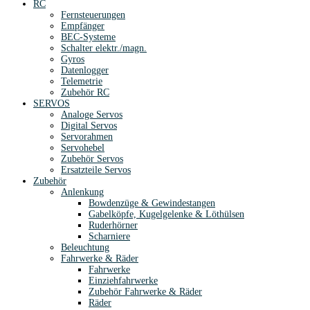
RC
Fernsteuerungen
Empfänger
BEC-Systeme
Schalter elektr./magn.
Gyros
Datenlogger
Telemetrie
Zubehör RC
SERVOS
Analoge Servos
Digital Servos
Servorahmen
Servohebel
Zubehör Servos
Ersatzteile Servos
Zubehör
Anlenkung
Bowdenzüge & Gewindestangen
Gabelköpfe, Kugelgelenke & Löthülsen
Ruderhörner
Scharniere
Beleuchtung
Fahrwerke & Räder
Fahrwerke
Einziehfahrwerke
Zubehör Fahrwerke & Räder
Räder