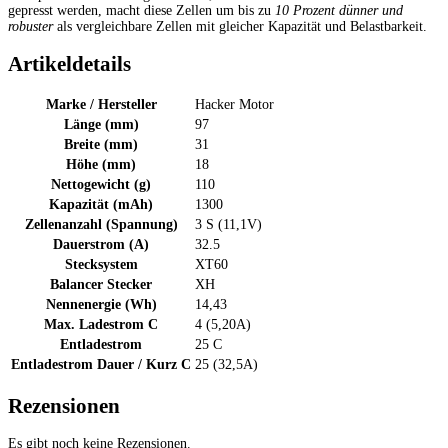
gepresst werden, macht diese Zellen um bis zu
10 Prozent dünner und
robuster
als vergleichbare Zellen mit gleicher Kapazität und Belastbarkeit.
Artikeldetails
Marke / Hersteller
Hacker Motor
Länge (mm)
97
Breite (mm)
31
Höhe (mm)
18
Nettogewicht (g)
110
Kapazität (mAh)
1300
Zellenanzahl (Spannung)
3 S (11,1V)
Dauerstrom (A)
32.5
Stecksystem
XT60
Balancer Stecker
XH
Nennenergie (Wh)
14,43
Max. Ladestrom C
4 (5,20A)
Entladestrom
25 C
Entladestrom Dauer / Kurz C
25 (32,5A)
Rezensionen
Es gibt noch keine Rezensionen.