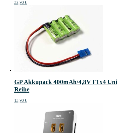
32,90
€
GP Akkupack 400mAh/4,8V F1x4 Uni
Reihe
13,90
€