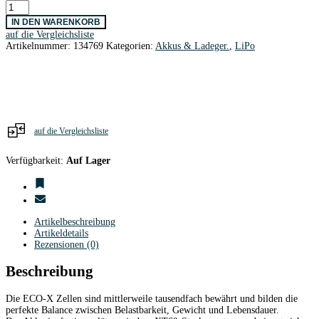
Hacker
TopFuel
IN DEN WARENKORB
ECO-
auf die Vergleichsliste
X
Artikelnummer:
134769
Kategorien:
Akkus & Ladeger.
,
LiPo
900mAh/3S1P/11,1V
25C
XT60
Menge
auf die Vergleichsliste
Verfügbarkeit:
Auf Lager
Artikelbeschreibung
Artikeldetails
Rezensionen (0)
Beschreibung
Die ECO-X Zellen sind mittlerweile tausendfach bewährt und bilden die
perfekte Balance zwischen Belastbarkeit, Gewicht und Lebensdauer.