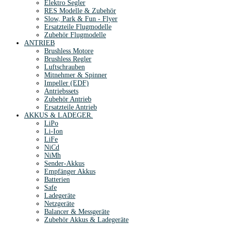
Elektro Segler
RES Modelle & Zubehör
Slow, Park & Fun - Flyer
Ersatzteile Flugmodelle
Zubehör Flugmodelle
ANTRIEB
Brushless Motore
Brushless Regler
Luftschrauben
Mitnehmer & Spinner
Impeller (EDF)
Antriebssets
Zubehör Antrieb
Ersatzteile Antrieb
AKKUS & LADEGER.
LiPo
Li-Ion
LiFe
NiCd
NiMh
Sender-Akkus
Empfänger Akkus
Batterien
Safe
Ladegeräte
Netzgeräte
Balancer & Messgeräte
Zubehör Akkus & Ladegeräte