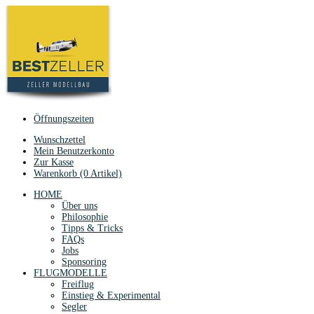
Öffnungszeiten
Wunschzettel
Mein Benutzerkonto
Zur Kasse
Warenkorb (0 Artikel)
HOME
Über uns
Philosophie
Tipps & Tricks
FAQs
Jobs
Sponsoring
FLUGMODELLE
Freiflug
Einstieg & Experimental
Segler