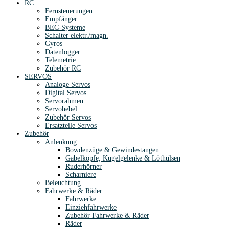
RC
Fernsteuerungen
Empfänger
BEC-Systeme
Schalter elektr./magn.
Gyros
Datenlogger
Telemetrie
Zubehör RC
SERVOS
Analoge Servos
Digital Servos
Servorahmen
Servohebel
Zubehör Servos
Ersatzteile Servos
Zubehör
Anlenkung
Bowdenzüge & Gewindestangen
Gabelköpfe, Kugelgelenke & Löthülsen
Ruderhörner
Scharniere
Beleuchtung
Fahrwerke & Räder
Fahrwerke
Einziehfahrwerke
Zubehör Fahrwerke & Räder
Räder