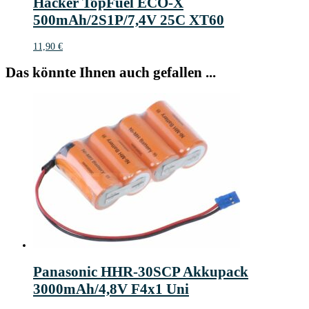
Hacker TopFuel ECO-X
500mAh/2S1P/7,4V 25C XT60
11,90
€
Das könnte Ihnen auch gefallen ...
Panasonic HHR-30SCP Akkupack
3000mAh/4,8V F4x1 Uni