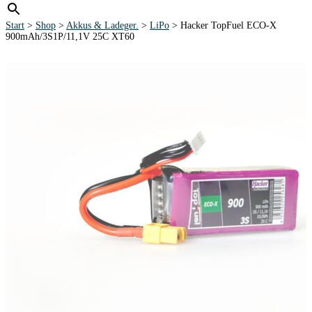
Start
>
Shop
>
Akkus & Ladeger.
>
LiPo
> Hacker TopFuel ECO-X
900mAh/3S1P/11,1V 25C XT60