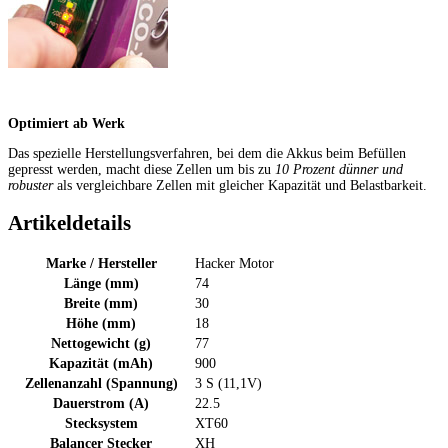
Optimiert ab Werk
Das spezielle Herstellungsverfahren, bei dem die Akkus beim Befüllen
gepresst werden, macht diese Zellen um bis zu
10 Prozent dünner und
robuster
als vergleichbare Zellen mit gleicher Kapazität und Belastbarkeit.
Artikeldetails
Marke / Hersteller
Hacker Motor
Länge (mm)
74
Breite (mm)
30
Höhe (mm)
18
Nettogewicht (g)
77
Kapazität (mAh)
900
Zellenanzahl (Spannung)
3 S (11,1V)
Dauerstrom (A)
22.5
Stecksystem
XT60
Balancer Stecker
XH