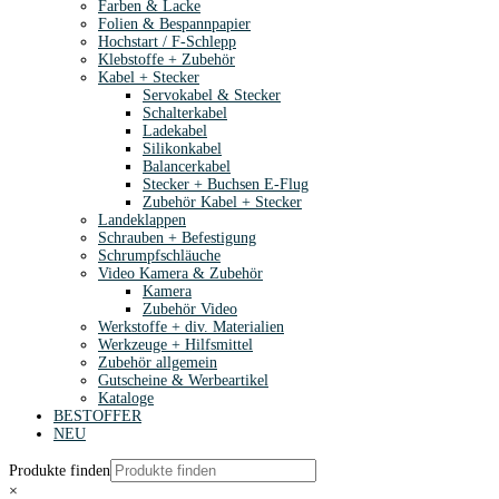
Farben & Lacke
Folien & Bespannpapier
Hochstart / F-Schlepp
Klebstoffe + Zubehör
Kabel + Stecker
Servokabel & Stecker
Schalterkabel
Ladekabel
Silikonkabel
Balancerkabel
Stecker + Buchsen E-Flug
Zubehör Kabel + Stecker
Landeklappen
Schrauben + Befestigung
Schrumpfschläuche
Video Kamera & Zubehör
Kamera
Zubehör Video
Werkstoffe + div. Materialien
Werkzeuge + Hilfsmittel
Zubehör allgemein
Gutscheine & Werbeartikel
Kataloge
BESTOFFER
NEU
Produkte finden
×