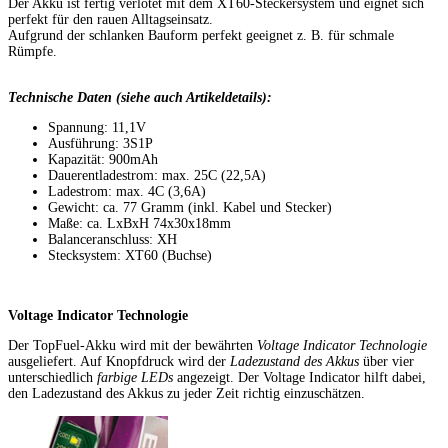
Der Akku ist fertig verlötet mit dem XT60-Steckersystem und eignet sich
perfekt für den rauen Alltagseinsatz.
Aufgrund der schlanken Bauform perfekt geeignet z. B. für schmale
Rümpfe.
Technische Daten (siehe auch Artikeldetails):
Spannung: 11,1V
Ausführung: 3S1P
Kapazität: 900mAh
Dauerentladestrom: max. 25C (22,5A)
Ladestrom: max. 4C (3,6A)
Gewicht: ca. 77 Gramm (inkl. Kabel und Stecker)
Maße: ca. LxBxH 74x30x18mm
Balanceranschluss: XH
Stecksystem: XT60 (Buchse)
Voltage Indicator Technologie
Der TopFuel-Akku wird mit der bewährten
Voltage Indicator Technologie
ausgeliefert. Auf Knopfdruck wird der
Ladezustand des Akkus
über vier
unterschiedlich
farbige LEDs
angezeigt. Der Voltage Indicator hilft dabei,
den Ladezustand des Akkus zu jeder Zeit richtig einzuschätzen.