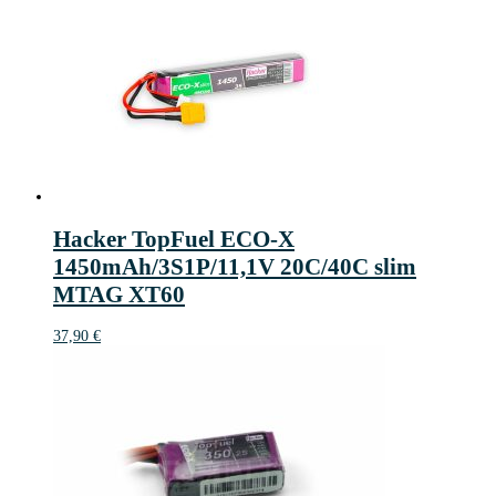
Hacker TopFuel ECO-X
1450mAh/3S1P/11,1V 20C/40C slim
MTAG XT60
37,90
€