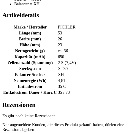
Balancer = XH
Artikeldetails
Marke / Hersteller
PICHLER
Länge (mm)
53
Breite (mm)
26
Höhe (mm)
23
Nettogewicht (g)
ca. 36
Kapazität (mAh)
650
Zellenanzahl (Spannung)
2 S (7,4V)
Stecksystem
XT30
Balancer Stecker
XH
Nennenergie (Wh)
4,81
Entladestrom
35 C
Entladestrom Dauer / Kurz C
35 / 70
Rezensionen
Es gibt noch keine Rezensionen.
Nur angemeldete Kunden, die dieses Produkt gekauft haben, dürfen eine
Rezension abgeben.