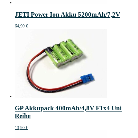
JETI Power Ion Akku 5200mAh/7,2V
64,90
€
GP Akkupack 400mAh/4,8V F1x4 Uni
Reihe
13,90
€