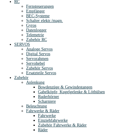
RC
Fernsteuerungen
Empfänger
BEC-Systeme
Schalter elektr./magn.
Gyros
Datenlogger
Telemetrie
Zubehör RC
SERVOS
Analoge Servos
Digital Servos
Servorahmen
Servohebel
Zubehör Servos
Ersatzteile Servos
Zubehör
Anlenkung
Bowdenzüge & Gewindestangen
Gabelköpfe, Kugelgelenke & Löthülsen
Ruderhörner
Scharniere
Beleuchtung
Fahrwerke & Räder
Fahrwerke
Einziehfahrwerke
Zubehör Fahrwerke & Räder
Räder