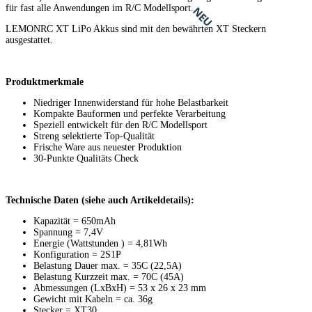
für fast alle Anwendungen im R/C Modellsport.
NEU
LEMONRC XT LiPo Akkus sind mit den bewährten XT Steckern
ausgestattet.
Produktmerkmale
Niedriger Innenwiderstand für hohe Belastbarkeit
Kompakte Bauformen und perfekte Verarbeitung
Speziell entwickelt für den R/C Modellsport
Streng selektierte Top-Qualität
Frische Ware aus neuester Produktion
30-Punkte Qualitäts Check
Technische Daten (siehe auch Artikeldetails):
Kapazität = 650mAh
Spannung = 7,4V
Energie (Wattstunden ) = 4,81Wh
Konfiguration = 2S1P
Belastung Dauer max. = 35C (22,5A)
Belastung Kurzzeit max. = 70C (45A)
Abmessungen (LxBxH) = 53 x 26 x 23 mm
Gewicht mit Kabeln = ca. 36g
Stecker = XT30