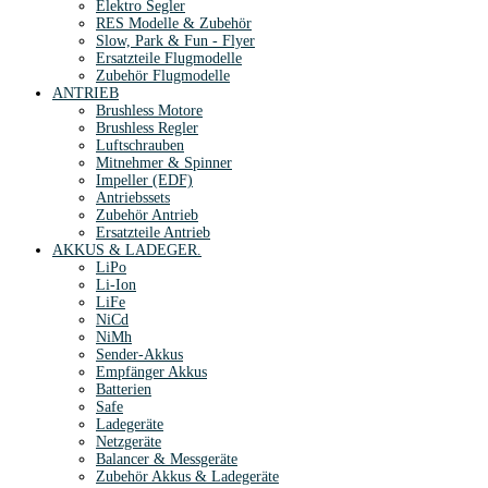
Elektro Segler
RES Modelle & Zubehör
Slow, Park & Fun - Flyer
Ersatzteile Flugmodelle
Zubehör Flugmodelle
ANTRIEB
Brushless Motore
Brushless Regler
Luftschrauben
Mitnehmer & Spinner
Impeller (EDF)
Antriebssets
Zubehör Antrieb
Ersatzteile Antrieb
AKKUS & LADEGER.
LiPo
Li-Ion
LiFe
NiCd
NiMh
Sender-Akkus
Empfänger Akkus
Batterien
Safe
Ladegeräte
Netzgeräte
Balancer & Messgeräte
Zubehör Akkus & Ladegeräte