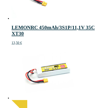
LEMONRC 450mAh/3S1P/11,1V 35C
XT30
13,50
€