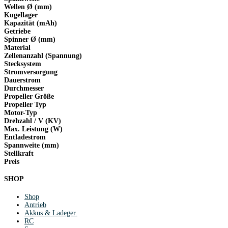
Wellen Ø (mm)
Kugellager
Kapazität (mAh)
Getriebe
Spinner Ø (mm)
Material
Zellenanzahl (Spannung)
Stecksystem
Stromversorgung
Dauerstrom
Durchmesser
Propeller Größe
Propeller Typ
Motor-Typ
Drehzahl / V (KV)
Max. Leistung (W)
Entladestrom
Spannweite (mm)
Stellkraft
Preis
SHOP
Shop
Antrieb
Akkus & Ladeger.
RC