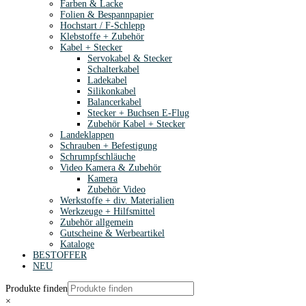
Farben & Lacke
Folien & Bespannpapier
Hochstart / F-Schlepp
Klebstoffe + Zubehör
Kabel + Stecker
Servokabel & Stecker
Schalterkabel
Ladekabel
Silikonkabel
Balancerkabel
Stecker + Buchsen E-Flug
Zubehör Kabel + Stecker
Landeklappen
Schrauben + Befestigung
Schrumpfschläuche
Video Kamera & Zubehör
Kamera
Zubehör Video
Werkstoffe + div. Materialien
Werkzeuge + Hilfsmittel
Zubehör allgemein
Gutscheine & Werbeartikel
Kataloge
BESTOFFER
NEU
Produkte finden
×