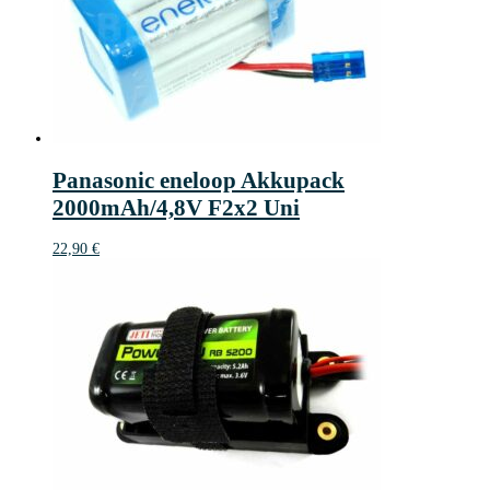
Panasonic eneloop Akkupack
2000mAh/4,8V F2x2 Uni
22,90
€