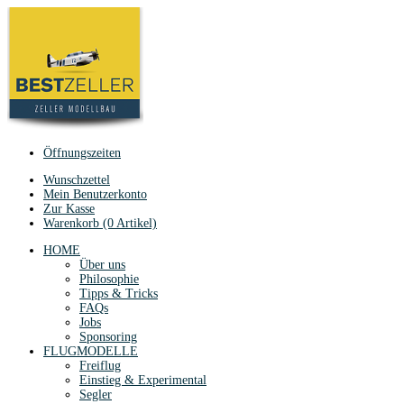
Öffnungszeiten
Wunschzettel
Mein Benutzerkonto
Zur Kasse
Warenkorb (0 Artikel)
HOME
Über uns
Philosophie
Tipps & Tricks
FAQs
Jobs
Sponsoring
FLUGMODELLE
Freiflug
Einstieg & Experimental
Segler