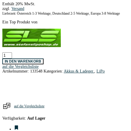
Enthält 20% MwSt.
zzgl.
Versand
Lieferzeit: Österreich 1-3 Werktage, Deutschland 2-5 Werktage, Europa 3-8 Werktage
Ein Top Produkt von
SLS
Quantum
IN DEN WARENKORB
1000mAh/2S1P/8,4V
auf die Vergleichsliste
40C/80C
Artikelnummer:
133548
Kategorien:
Akkus & Ladeger.
,
LiPo
XT60
Menge
auf die Vergleichsliste
Verfügbarkeit:
Auf Lager