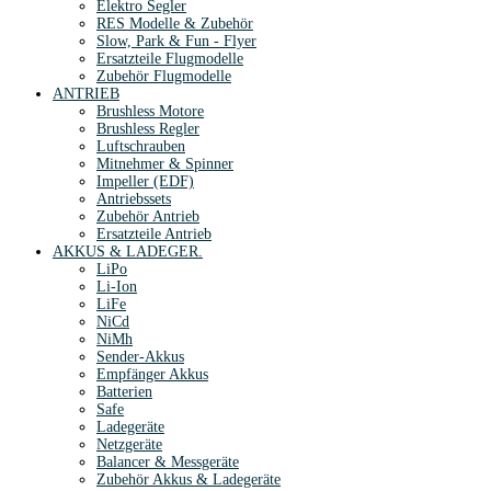
Elektro Segler
RES Modelle & Zubehör
Slow, Park & Fun - Flyer
Ersatzteile Flugmodelle
Zubehör Flugmodelle
ANTRIEB
Brushless Motore
Brushless Regler
Luftschrauben
Mitnehmer & Spinner
Impeller (EDF)
Antriebssets
Zubehör Antrieb
Ersatzteile Antrieb
AKKUS & LADEGER.
LiPo
Li-Ion
LiFe
NiCd
NiMh
Sender-Akkus
Empfänger Akkus
Batterien
Safe
Ladegeräte
Netzgeräte
Balancer & Messgeräte
Zubehör Akkus & Ladegeräte