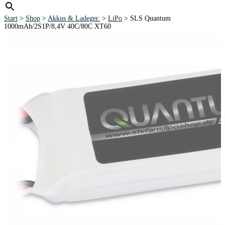
Start
>
Shop
>
Akkus & Ladeger.
>
LiPo
> SLS Quantum
1000mAh/2S1P/8,4V 40C/80C XT60