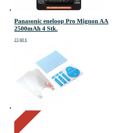
Panasonic eneloop Pro Mignon AA
2500mAh 4 Stk.
23,60
€
On Sale
Sale!
21%
%
Off
Save 1 €
21