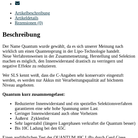
Artikelbeschreibung
Artikeldetails
Rezensionen (0)
Beschreibung
Der Name Quantum wurde gewählt, da es sich unserer Meinung nach
wirklich um einen Quantensprung in der Lipo-Technologie handelt.
Neue Verfahrensweisen in der Zusammensetzung, Herstellung und Selektion
machen es möglich, den Innenwiderstand drastisch zu verringern und
negative Effekte zu reduzieren.
Wer SLS kennt weiß, dass die C-Angaben sehr konservativ eingestuft
werden, es werden nur Akkus mit Verarbeitungsqualität auf höchstem
Niveau angeboten.
Quantum kurz zusammengefasst:
Reduzierter Innenwiderstand und ein spezielles Selektionsverfahren
garantieren eine sehr hohe Spannung unter Last.
Geringer Innenwiderstand auch ohne Vorheizen
Äußerst Zyklenfest
Sehr lagerstabil (längere Lagerphasen verkraftet die Quantum besser)
Bis 10C Ladung bei den 65C
Einen ausführlichen Test der QUANTUM 40C LiPo durch Gerd Giese