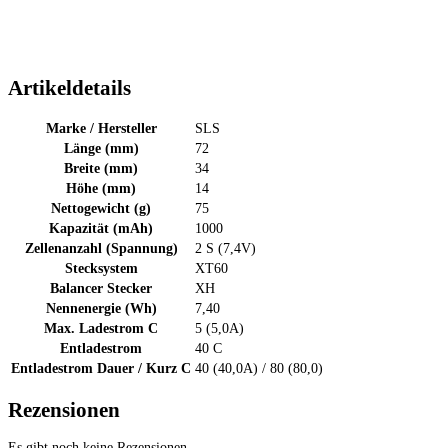
Artikeldetails
Marke / Hersteller
SLS
Länge (mm)
72
Breite (mm)
34
Höhe (mm)
14
Nettogewicht (g)
75
Kapazität (mAh)
1000
Zellenanzahl (Spannung)
2 S (7,4V)
Stecksystem
XT60
Balancer Stecker
XH
Nennenergie (Wh)
7,40
Max. Ladestrom C
5 (5,0A)
Entladestrom
40 C
Entladestrom Dauer / Kurz C
40 (40,0A) / 80 (80,0)
Rezensionen
Es gibt noch keine Rezensionen.