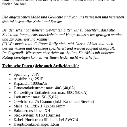
finden Sie
hier
.
Die angegebenen Maße und Gewichte sind von uns vermessen und verstehen
sich inklusive aller Kabel und Stecker!
Bei den scheinbar höheren Gewichten bitten wir zu beachten, dass alle
Zellen mit langen Anschlusskabeln und Hauptstromstecker gewogen wurden
und zur Auslieferung kommen.
(*)
Wir machen die C-Raten-Rally nicht mit! Unsere Akkus sind nach
bestem Wissen und Gewissen spezifiziert und werden laufend überprüft.
Im Gegenteil: Wir setzen eher tiefer an. Sollten Sie Akkus mit höherem
Rating benötigen können wir Ihnen leider nicht weiterhelfen.
Technische Daten (siehe auch Artikeldetails):
Spannung: 7,4V
Ausführung: 2S1P
Kapazität: 1000mAh
Dauerentladestrom: max. 40C (40,0A)
Kurzzeitiger Entladestrom: max. 80C (80,0A)
Ladestrom: max. 5C (5,0A)
Gewicht: ca. 75 Gramm (inkl. Kabel und Stecker)
Maße: ca. LxBxH 72x34x14mm
Balanceranschluss: XH
Stecksystem: XT60 (Buchse)
Kabel: Hochstrom Silikonkabel AWG14
Hauptstomkabellänge: 12cm