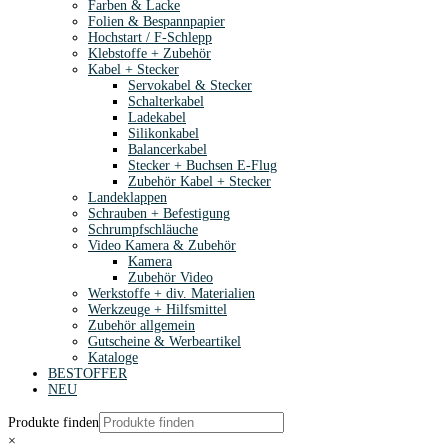
Farben & Lacke
Folien & Bespannpapier
Hochstart / F-Schlepp
Klebstoffe + Zubehör
Kabel + Stecker
Servokabel & Stecker
Schalterkabel
Ladekabel
Silikonkabel
Balancerkabel
Stecker + Buchsen E-Flug
Zubehör Kabel + Stecker
Landeklappen
Schrauben + Befestigung
Schrumpfschläuche
Video Kamera & Zubehör
Kamera
Zubehör Video
Werkstoffe + div. Materialien
Werkzeuge + Hilfsmittel
Zubehör allgemein
Gutscheine & Werbeartikel
Kataloge
BESTOFFER
NEU
Produkte finden
×