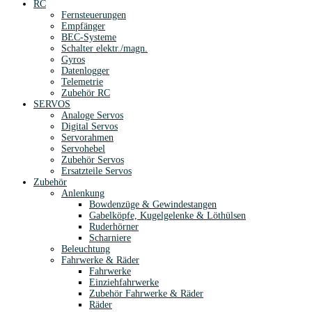
RC
Fernsteuerungen
Empfänger
BEC-Systeme
Schalter elektr./magn.
Gyros
Datenlogger
Telemetrie
Zubehör RC
SERVOS
Analoge Servos
Digital Servos
Servorahmen
Servohebel
Zubehör Servos
Ersatzteile Servos
Zubehör
Anlenkung
Bowdenzüge & Gewindestangen
Gabelköpfe, Kugelgelenke & Löthülsen
Ruderhörner
Scharniere
Beleuchtung
Fahrwerke & Räder
Fahrwerke
Einziehfahrwerke
Zubehör Fahrwerke & Räder
Räder