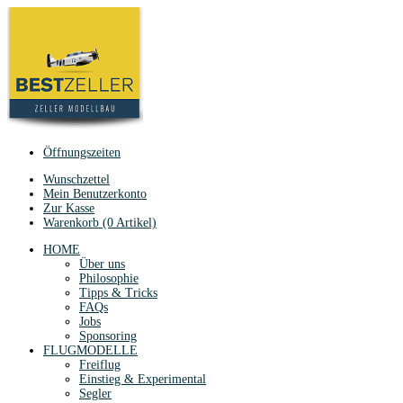
Öffnungszeiten
Wunschzettel
Mein Benutzerkonto
Zur Kasse
Warenkorb (0 Artikel)
HOME
Über uns
Philosophie
Tipps & Tricks
FAQs
Jobs
Sponsoring
FLUGMODELLE
Freiflug
Einstieg & Experimental
Segler