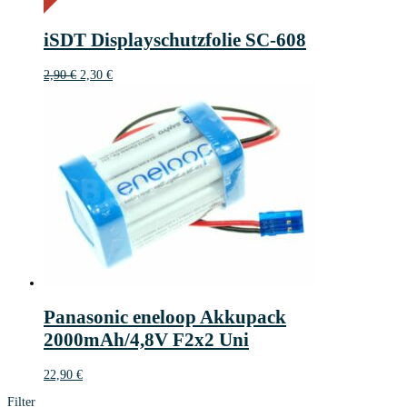
1€
1
iSDT Displayschutzfolie SC-608
€
Ursprünglicher
Aktueller
2,90
€
2,30
€
Preis
Preis
war:
ist:
2,90 €
2,30 €.
Panasonic eneloop Akkupack
2000mAh/4,8V F2x2 Uni
22,90
€
Filter