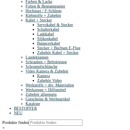
Farben & Lacke
Folien & Bespannpapier
Hochstart / F-Schlepp
Klebstoffe + Zubehör
Kabel + Stecker
Servokabel & Stecker
Schalterkabel
Ladekabel
Silikonkabel
Balancerkabel
Stecker + Buchsen E-Flug
Zubehör Kabel + Stecker
Landeklappen
Schrauben + Befestigung
Schrumpfschläuche
Video Kamera & Zubehör
Kamera
Zubehör Video
Werkstoffe + div. Materialien
Werkzeuge + Hilfsmittel
Zubehör allgemein
Gutscheine & Werbeartikel
Kataloge
BESTOFFER
NEU
Produkte finden
×