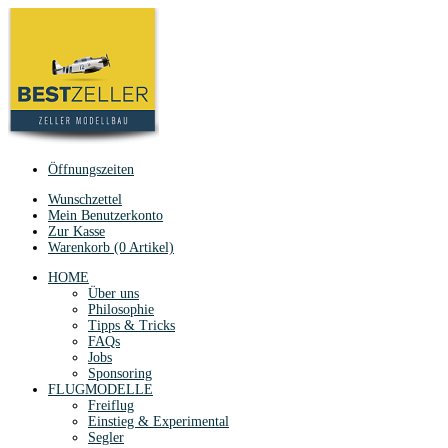
Öffnungszeiten
Wunschzettel
Mein Benutzerkonto
Zur Kasse
Warenkorb (0 Artikel)
HOME
Über uns
Philosophie
Tipps & Tricks
FAQs
Jobs
Sponsoring
FLUGMODELLE
Freiflug
Einstieg & Experimental
Segler