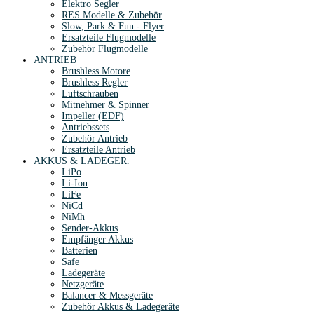
Elektro Segler
RES Modelle & Zubehör
Slow, Park & Fun - Flyer
Ersatzteile Flugmodelle
Zubehör Flugmodelle
ANTRIEB
Brushless Motore
Brushless Regler
Luftschrauben
Mitnehmer & Spinner
Impeller (EDF)
Antriebssets
Zubehör Antrieb
Ersatzteile Antrieb
AKKUS & LADEGER.
LiPo
Li-Ion
LiFe
NiCd
NiMh
Sender-Akkus
Empfänger Akkus
Batterien
Safe
Ladegeräte
Netzgeräte
Balancer & Messgeräte
Zubehör Akkus & Ladegeräte