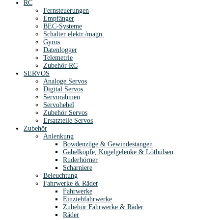
RC
Fernsteuerungen
Empfänger
BEC-Systeme
Schalter elektr./magn.
Gyros
Datenlogger
Telemetrie
Zubehör RC
SERVOS
Analoge Servos
Digital Servos
Servorahmen
Servohebel
Zubehör Servos
Ersatzteile Servos
Zubehör
Anlenkung
Bowdenzüge & Gewindestangen
Gabelköpfe, Kugelgelenke & Löthülsen
Ruderhörner
Scharniere
Beleuchtung
Fahrwerke & Räder
Fahrwerke
Einziehfahrwerke
Zubehör Fahrwerke & Räder
Räder