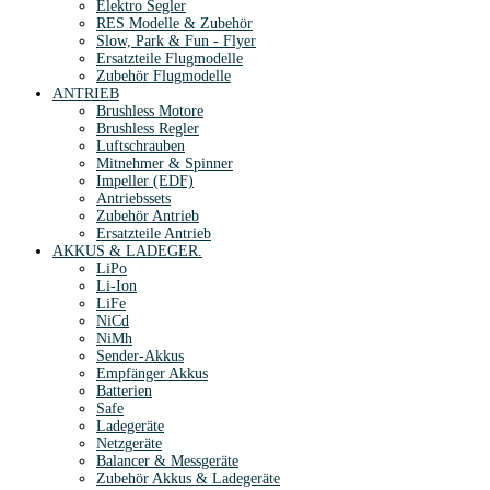
Elektro Segler
RES Modelle & Zubehör
Slow, Park & Fun - Flyer
Ersatzteile Flugmodelle
Zubehör Flugmodelle
ANTRIEB
Brushless Motore
Brushless Regler
Luftschrauben
Mitnehmer & Spinner
Impeller (EDF)
Antriebssets
Zubehör Antrieb
Ersatzteile Antrieb
AKKUS & LADEGER.
LiPo
Li-Ion
LiFe
NiCd
NiMh
Sender-Akkus
Empfänger Akkus
Batterien
Safe
Ladegeräte
Netzgeräte
Balancer & Messgeräte
Zubehör Akkus & Ladegeräte