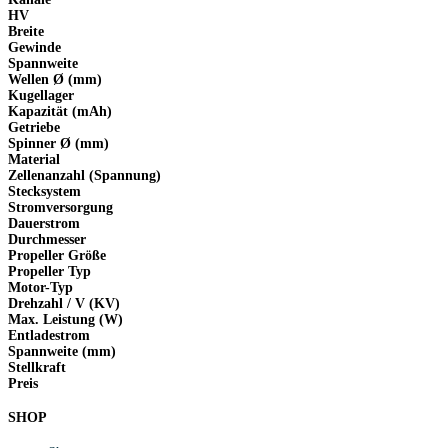
HV
Breite
Gewinde
Spannweite
Wellen Ø (mm)
Kugellager
Kapazität (mAh)
Getriebe
Spinner Ø (mm)
Material
Zellenanzahl (Spannung)
Stecksystem
Stromversorgung
Dauerstrom
Durchmesser
Propeller Größe
Propeller Typ
Motor-Typ
Drehzahl / V (KV)
Max. Leistung (W)
Entladestrom
Spannweite (mm)
Stellkraft
Preis
SHOP