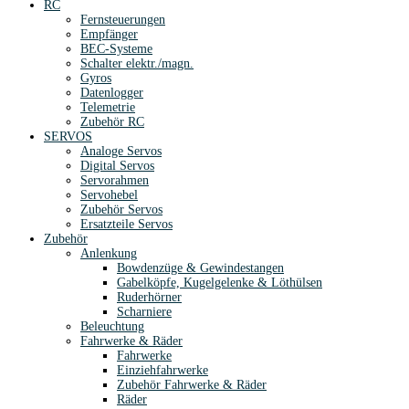
RC
Fernsteuerungen
Empfänger
BEC-Systeme
Schalter elektr./magn.
Gyros
Datenlogger
Telemetrie
Zubehör RC
SERVOS
Analoge Servos
Digital Servos
Servorahmen
Servohebel
Zubehör Servos
Ersatzteile Servos
Zubehör
Anlenkung
Bowdenzüge & Gewindestangen
Gabelköpfe, Kugelgelenke & Löthülsen
Ruderhörner
Scharniere
Beleuchtung
Fahrwerke & Räder
Fahrwerke
Einziehfahrwerke
Zubehör Fahrwerke & Räder
Räder