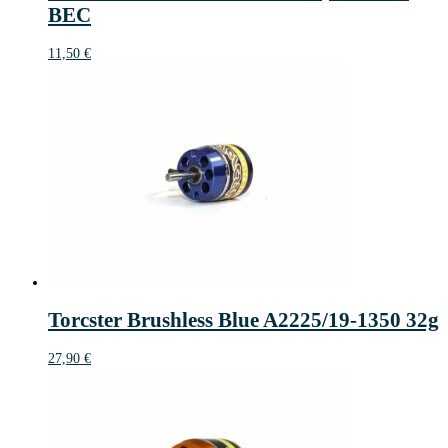
BEC
11,50
€
Torcster Brushless Blue A2225/19-1350 32g
27,90
€