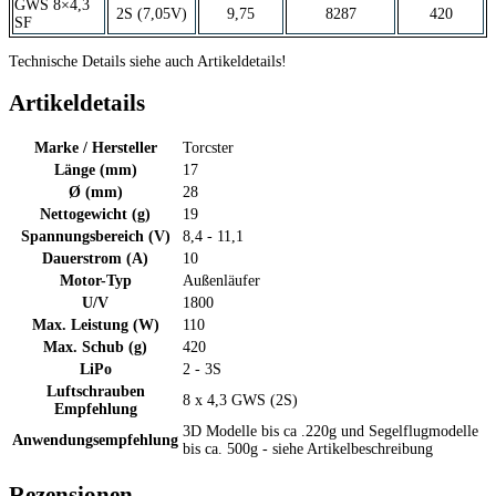
GWS 8×4,3
2S (7,05V)
9,75
8287
420
SF
Technische Details siehe auch Artikeldetails!
Artikeldetails
Marke / Hersteller
Torcster
Länge (mm)
17
Ø (mm)
28
Nettogewicht (g)
19
Spannungsbereich (V)
8,4 - 11,1
Dauerstrom (A)
10
Motor-Typ
Außenläufer
U/V
1800
Max. Leistung (W)
110
Max. Schub (g)
420
LiPo
2 - 3S
Luftschrauben
8 x 4,3 GWS (2S)
Empfehlung
3D Modelle bis ca .220g und Segelflugmodelle
Anwendungsempfehlung
bis ca. 500g - siehe Artikelbeschreibung
Rezensionen