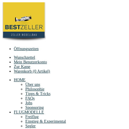
Öffnungszeiten
Wunschzettel
Mein Benutzerkonto
Zur Kasse
Warenkorb (0 Artikel)
HOME
Über uns
Philosophie
Tipps & Tricks
FAQs
Jobs
Sponsoring
FLUGMODELLE
Freiflug
Einstieg & Experimental
Segler