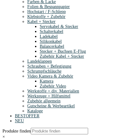
Farben & Lacke
Folien & Bespannpapier
Hochstart / F-Schlepp
Klebstoffe + Zubehör
Kabel + Stecker
Servokabel & Stecker
Schalterkabel
Ladekabel
Silikonkabel
Balancerkabel
Stecker + Buchsen E-Flug
Zubehör Kabel + Stecker
Landeklappen
Schrauben + Befestigung
Schrumpfschläuche
Video Kamera & Zubehör
Kamera
Zubehör Video
Werkstoffe + div. Materialien
Werkzeuge + Hilfsmittel
Zubehör allgemein
Gutscheine & Werbeartikel
Kataloge
BESTOFFER
NEU
Produkte finden
×