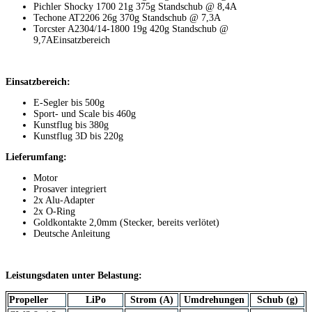
Pichler Shocky 1700 21g 375g Standschub @ 8,4A
Techone AT2206 26g 370g Standschub @ 7,3A
Torcster A2304/14-1800 19g 420g Standschub @
9,7AEinsatzbereich
Einsatzbereich:
E-Segler bis 500g
Sport- und Scale bis 460g
Kunstflug bis 380g
Kunstflug 3D bis 220g
Lieferumfang:
Motor
Prosaver integriert
2x Alu-Adapter
2x O-Ring
Goldkontakte 2,0mm (Stecker, bereits verlötet)
Deutsche Anleitung
Leistungsdaten unter Belastung:
Propeller
LiPo
Strom (A)
Umdrehungen
Schub (g)