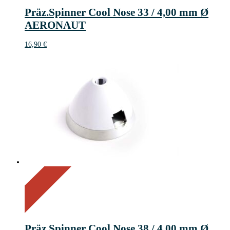
Präz.Spinner Cool Nose 33 / 4,00 mm Ø
AERONAUT
16,90
€
On Sale
Sale!
20%
%
Off
Save 3 €
20
3€
3
Präz.Spinner Cool Nose 38 / 4,00 mm Ø
€