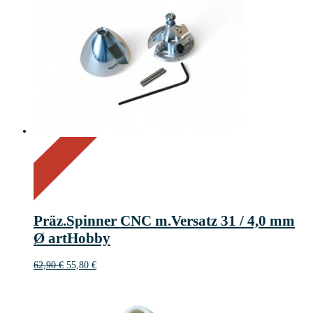
On Sale
Sale!
11%
%
Off
Save 7 €
11
7€
7
Präz.Spinner CNC m.Versatz 31 / 4,0 mm
€
Ø artHobby
Ursprünglicher
Aktueller
62,90
€
55,80
€
Preis
Preis
war:
ist:
62,90 €
55,80 €.