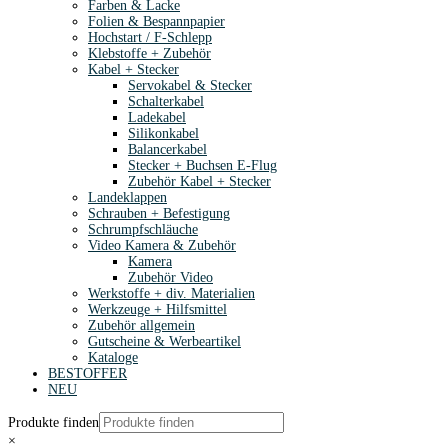
Farben & Lacke
Folien & Bespannpapier
Hochstart / F-Schlepp
Klebstoffe + Zubehör
Kabel + Stecker
Servokabel & Stecker
Schalterkabel
Ladekabel
Silikonkabel
Balancerkabel
Stecker + Buchsen E-Flug
Zubehör Kabel + Stecker
Landeklappen
Schrauben + Befestigung
Schrumpfschläuche
Video Kamera & Zubehör
Kamera
Zubehör Video
Werkstoffe + div. Materialien
Werkzeuge + Hilfsmittel
Zubehör allgemein
Gutscheine & Werbeartikel
Kataloge
BESTOFFER
NEU
Produkte finden
×