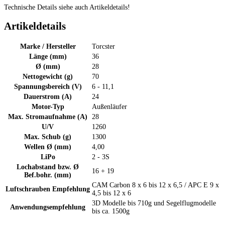
Technische Details siehe auch Artikeldetails!
Artikeldetails
Marke / Hersteller
Torcster
Länge (mm)
36
Ø (mm)
28
Nettogewicht (g)
70
Spannungsbereich (V)
6 - 11,1
Dauerstrom (A)
24
Motor-Typ
Außenläufer
Max. Stromaufnahme (A)
28
U/V
1260
Max. Schub (g)
1300
Wellen Ø (mm)
4,00
LiPo
2 - 3S
Lochabstand bzw. Ø
16 + 19
Bef.bohr. (mm)
CAM Carbon 8 x 6 bis 12 x 6,5 / APC E 9 x
Luftschrauben Empfehlung
4,5 bis 12 x 6
3D Modelle bis 710g und Segelflugmodelle
Anwendungsempfehlung
bis ca. 1500g