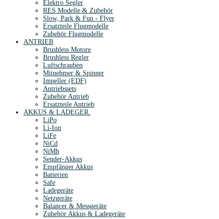
Elektro Segler
RES Modelle & Zubehör
Slow, Park & Fun - Flyer
Ersatzteile Flugmodelle
Zubehör Flugmodelle
ANTRIEB
Brushless Motore
Brushless Regler
Luftschrauben
Mitnehmer & Spinner
Impeller (EDF)
Antriebssets
Zubehör Antrieb
Ersatzteile Antrieb
AKKUS & LADEGER.
LiPo
Li-Ion
LiFe
NiCd
NiMh
Sender-Akkus
Empfänger Akkus
Batterien
Safe
Ladegeräte
Netzgeräte
Balancer & Messgeräte
Zubehör Akkus & Ladegeräte