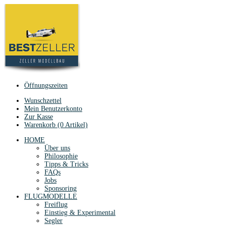
Öffnungszeiten
Wunschzettel
Mein Benutzerkonto
Zur Kasse
Warenkorb (0 Artikel)
HOME
Über uns
Philosophie
Tipps & Tricks
FAQs
Jobs
Sponsoring
FLUGMODELLE
Freiflug
Einstieg & Experimental
Segler