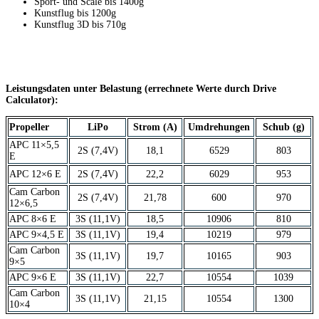
Sport- und Scale bis 1400g
Kunstflug bis 1200g
Kunstflug 3D bis 710g
Leistungsdaten unter Belastung (errechnete Werte durch Drive
Calculator):
Propeller
LiPo
Strom (A)
Umdrehungen
Schub (g)
APC 11×5,5
2S (7,4V)
18,1
6529
803
E
APC 12×6 E
2S (7,4V)
22,2
6029
953
Cam Carbon
2S (7,4V)
21,78
600
970
12×6,5
APC 8×6 E
3S (11,1V)
18,5
10906
810
APC 9×4,5 E
3S (11,1V)
19,4
10219
979
Cam Carbon
3S (11,1V)
19,7
10165
903
9×5
APC 9×6 E
3S (11,1V)
22,7
10554
1039
Cam Carbon
3S (11,1V)
21,15
10554
1300
10×4