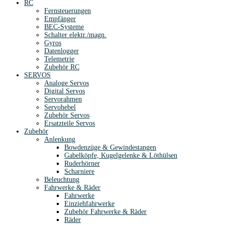
RC
Fernsteuerungen
Empfänger
BEC-Systeme
Schalter elektr./magn.
Gyros
Datenlogger
Telemetrie
Zubehör RC
SERVOS
Analoge Servos
Digital Servos
Servorahmen
Servohebel
Zubehör Servos
Ersatzteile Servos
Zubehör
Anlenkung
Bowdenzüge & Gewindestangen
Gabelköpfe, Kugelgelenke & Löthülsen
Ruderhörner
Scharniere
Beleuchtung
Fahrwerke & Räder
Fahrwerke
Einziehfahrwerke
Zubehör Fahrwerke & Räder
Räder