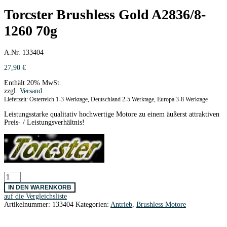
Torcster Brushless Gold A2836/8-
1260 70g
A.Nr. 133404
27,90
€
Enthält 20% MwSt.
zzgl.
Versand
Lieferzeit: Österreich 1-3 Werktage, Deutschland 2-5 Werktage, Europa 3-8 Werktage
Leistungsstarke qualitativ hochwertige Motore zu einem äußerst attraktiven
Preis- / Leistungsverhältnis!
Torcster
Brushless
IN DEN WARENKORB
Gold
auf die Vergleichsliste
A2836/8-
Artikelnummer:
133404
Kategorien:
Antrieb
,
Brushless Motore
1260
70g
Menge