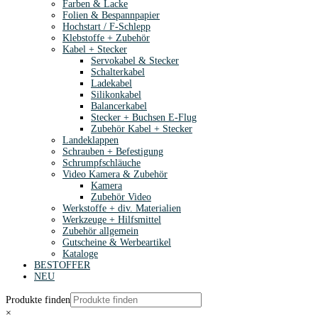
Farben & Lacke
Folien & Bespannpapier
Hochstart / F-Schlepp
Klebstoffe + Zubehör
Kabel + Stecker
Servokabel & Stecker
Schalterkabel
Ladekabel
Silikonkabel
Balancerkabel
Stecker + Buchsen E-Flug
Zubehör Kabel + Stecker
Landeklappen
Schrauben + Befestigung
Schrumpfschläuche
Video Kamera & Zubehör
Kamera
Zubehör Video
Werkstoffe + div. Materialien
Werkzeuge + Hilfsmittel
Zubehör allgemein
Gutscheine & Werbeartikel
Kataloge
BESTOFFER
NEU
Produkte finden
×