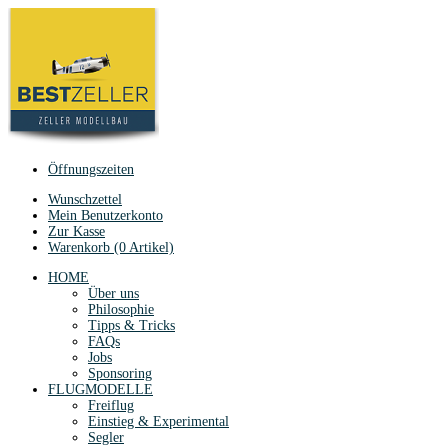
Öffnungszeiten
Wunschzettel
Mein Benutzerkonto
Zur Kasse
Warenkorb (0 Artikel)
HOME
Über uns
Philosophie
Tipps & Tricks
FAQs
Jobs
Sponsoring
FLUGMODELLE
Freiflug
Einstieg & Experimental
Segler