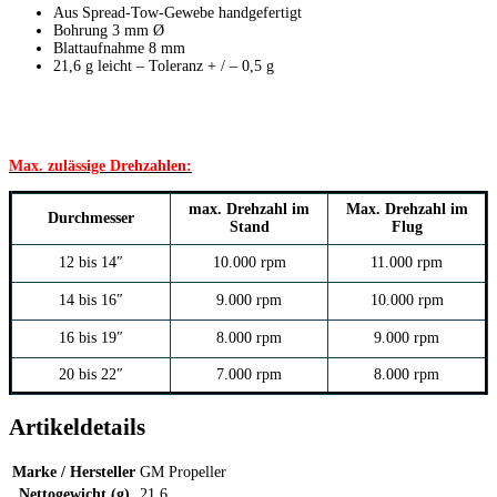
Aus Spread-Tow-Gewebe handgefertigt
Bohrung 3 mm Ø
Blattaufnahme 8 mm
21,6 g leicht – Toleranz + / – 0,5 g
Max. zulässige Drehzahlen:
max. Drehzahl im
Max. Drehzahl im
Durchmesser
Stand
Flug
12 bis 14″
10.000 rpm
11.000 rpm
14 bis 16″
9.000 rpm
10.000 rpm
16 bis 19″
8.000 rpm
9.000 rpm
20 bis 22″
7.000 rpm
8.000 rpm
Artikeldetails
Marke / Hersteller
GM Propeller
Nettogewicht (g)
21,6