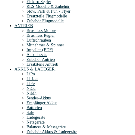
Elektro Segler
RES Modelle & Zubehör
Slow, Park & Fun - Flyer
Ersatzteile Flugmodelle
Zubehör Flugmodelle
ANTRIEB
Brushless Motore
Brushless Regler
Luftschrauben
Mitnehmer & Spinner
Impeller (EDF)
Antriebssets
Zubehör Antrieb
Ersatzteile Antrieb
AKKUS & LADEGER.
LiPo
Li-Ion
LiFe
NiCd
NiMh
Sender-Akkus
Empfänger Akkus
Batterien
Safe
Ladegeräte
Netzgeräte
Balancer & Messgeräte
Zubehör Akkus & Ladegeräte