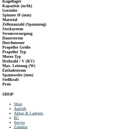
Kugellager
Kapazität (mAh)
Getriebe
Spinner Ø (mm)
Material
Zellenanzahl (Spannung)
Stecksystem
Stromversorgung
Dauerstrom
Durchmesser
Propeller Größe
Propeller Typ
Motor-Typ
Drehzahl / V (KV)
Max. Leistung (W)
Entladestrom
Spannweite (mm)
Stellkraft
Preis
SHOP
Shop
Antrieb
Akkus & Ladeger.
RC
Servos
Zubehör