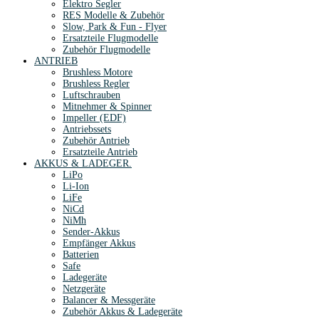
Elektro Segler
RES Modelle & Zubehör
Slow, Park & Fun - Flyer
Ersatzteile Flugmodelle
Zubehör Flugmodelle
ANTRIEB
Brushless Motore
Brushless Regler
Luftschrauben
Mitnehmer & Spinner
Impeller (EDF)
Antriebssets
Zubehör Antrieb
Ersatzteile Antrieb
AKKUS & LADEGER.
LiPo
Li-Ion
LiFe
NiCd
NiMh
Sender-Akkus
Empfänger Akkus
Batterien
Safe
Ladegeräte
Netzgeräte
Balancer & Messgeräte
Zubehör Akkus & Ladegeräte