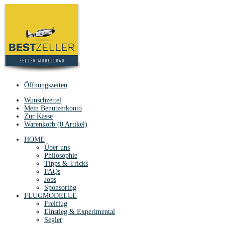
Öffnungszeiten
Wunschzettel
Mein Benutzerkonto
Zur Kasse
Warenkorb (0 Artikel)
HOME
Über uns
Philosophie
Tipps & Tricks
FAQs
Jobs
Sponsoring
FLUGMODELLE
Freiflug
Einstieg & Experimental
Segler