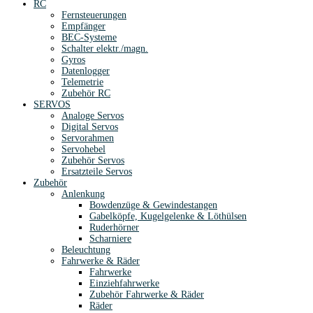
RC
Fernsteuerungen
Empfänger
BEC-Systeme
Schalter elektr./magn.
Gyros
Datenlogger
Telemetrie
Zubehör RC
SERVOS
Analoge Servos
Digital Servos
Servorahmen
Servohebel
Zubehör Servos
Ersatzteile Servos
Zubehör
Anlenkung
Bowdenzüge & Gewindestangen
Gabelköpfe, Kugelgelenke & Löthülsen
Ruderhörner
Scharniere
Beleuchtung
Fahrwerke & Räder
Fahrwerke
Einziehfahrwerke
Zubehör Fahrwerke & Räder
Räder