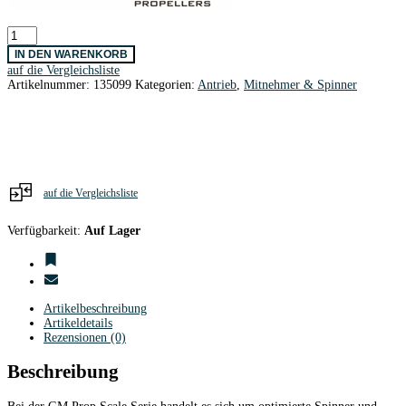
GM
Prop
IN DEN WARENKORB
Scale
auf die Vergleichsliste
Präz.Spinner
Artikelnummer:
135099
Kategorien:
Antrieb
,
Mitnehmer & Spinner
CFK
38
/
6,00
mm
Ø
Menge
auf die Vergleichsliste
Verfügbarkeit:
Auf Lager
Artikelbeschreibung
Artikeldetails
Rezensionen (0)
Beschreibung