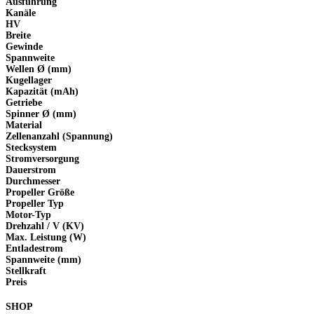
Ausführung
Kanäle
HV
Breite
Gewinde
Spannweite
Wellen Ø (mm)
Kugellager
Kapazität (mAh)
Getriebe
Spinner Ø (mm)
Material
Zellenanzahl (Spannung)
Stecksystem
Stromversorgung
Dauerstrom
Durchmesser
Propeller Größe
Propeller Typ
Motor-Typ
Drehzahl / V (KV)
Max. Leistung (W)
Entladestrom
Spannweite (mm)
Stellkraft
Preis
SHOP