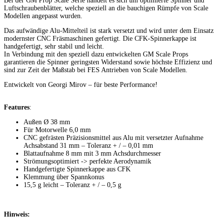
Bei der GM Prop Scale Serie handelt es sich um optimierte Spinner und
Luftschraubenblätter, welche speziell an die bauchigen Rümpfe von Scale
Modellen angepasst wurden.
Das aufwändige Alu-Mittelteil ist stark versetzt und wird unter dem Einsatz
modernster CNC Fräsmaschinen gefertigt. Die CFK-Spinnerkappe ist
handgefertigt, sehr stabil und leicht.
In Verbindung mit den speziell dazu entwickelten GM Scale Props
garantieren die Spinner geringsten Widerstand sowie höchste Effizienz und
sind zur Zeit der Maßstab bei FES Antrieben von Scale Modellen.
Entwickelt von Georgi Mirov – für beste Performance!
Features
:
Außen Ø 38 mm
Für Motorwelle 6,0 mm
CNC gefrästen Präzisionsmittel aus Alu mit versetzter Aufnahme
Achsabstand 31 mm – Toleranz + / – 0,01 mm
Blattaufnahme 8 mm mit 3 mm Achsdurchmesser
Strömungsoptimiert -> perfekte Aerodynamik
Handgefertigte Spinnerkappe aus CFK
Klemmung über Spannkonus
15,5 g leicht – Toleranz + / – 0,5 g
Hinweis: