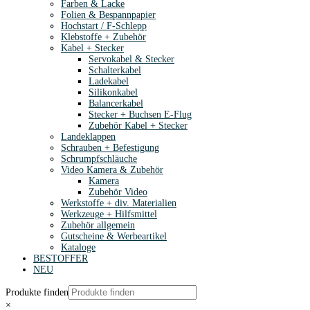
Farben & Lacke
Folien & Bespannpapier
Hochstart / F-Schlepp
Klebstoffe + Zubehör
Kabel + Stecker
Servokabel & Stecker
Schalterkabel
Ladekabel
Silikonkabel
Balancerkabel
Stecker + Buchsen E-Flug
Zubehör Kabel + Stecker
Landeklappen
Schrauben + Befestigung
Schrumpfschläuche
Video Kamera & Zubehör
Kamera
Zubehör Video
Werkstoffe + div. Materialien
Werkzeuge + Hilfsmittel
Zubehör allgemein
Gutscheine & Werbeartikel
Kataloge
BESTOFFER
NEU
Produkte finden
×