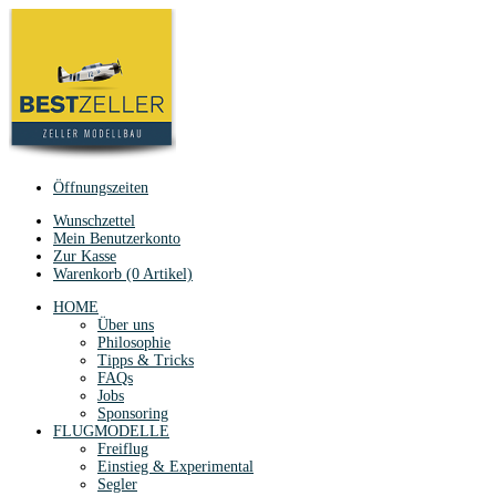
Öffnungszeiten
Wunschzettel
Mein Benutzerkonto
Zur Kasse
Warenkorb (0 Artikel)
HOME
Über uns
Philosophie
Tipps & Tricks
FAQs
Jobs
Sponsoring
FLUGMODELLE
Freiflug
Einstieg & Experimental
Segler