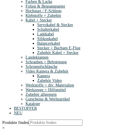
Farben & Lacke
Folien & Bespannpapier
Hochstart / F-Schlepp
Klebstoffe + Zubehör
Kabel + Stecker
Servokabel & Stecker
Schalterkabel
Ladekabel
Silikonkabel
Balancerkabel
Stecker + Buchsen E-Flug
Zubehör Kabel + Stecker
Landeklappen
Schrauben + Befestigung
Schrumpfschläuche
Video Kamera & Zubehör
Kamera
Zubehör Video
Werkstoffe + div. Materialien
Werkzeuge + Hilfsmittel
Zubehör allgemein
Gutscheine & Werbeartikel
Kataloge
BESTOFFER
NEU
Produkte finden
×