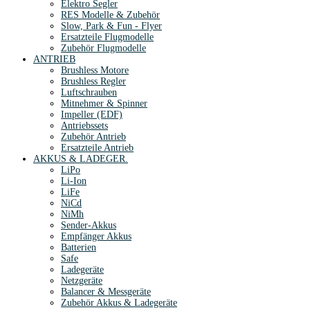
Elektro Segler
RES Modelle & Zubehör
Slow, Park & Fun - Flyer
Ersatzteile Flugmodelle
Zubehör Flugmodelle
ANTRIEB
Brushless Motore
Brushless Regler
Luftschrauben
Mitnehmer & Spinner
Impeller (EDF)
Antriebssets
Zubehör Antrieb
Ersatzteile Antrieb
AKKUS & LADEGER.
LiPo
Li-Ion
LiFe
NiCd
NiMh
Sender-Akkus
Empfänger Akkus
Batterien
Safe
Ladegeräte
Netzgeräte
Balancer & Messgeräte
Zubehör Akkus & Ladegeräte