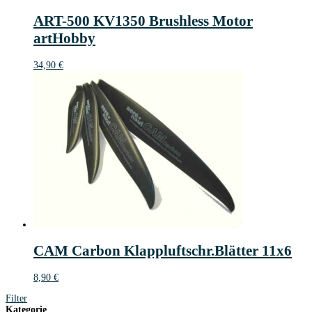
ART-500 KV1350 Brushless Motor
artHobby
34,90
€
CAM Carbon Klappluftschr.Blätter 11x6
8,90
€
Filter
Kategorie