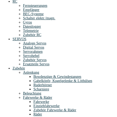
RC
Fernsteuerungen
Empfänger
BEC-Systeme
Schalter elektr./magn.
Gyros
Datenlogger
Telemetrie
Zubehör RC
SERVOS
Analoge Servos
Digital Servos
Servorahmen
Servohebel
Zubehör Servos
Ersatzteile Servos
Zubehör
Anlenkung
Bowdenzüge & Gewindestangen
Gabelköpfe, Kugelgelenke & Löthülsen
Ruderhörner
Scharniere
Beleuchtung
Fahrwerke & Räder
Fahrwerke
Einziehfahrwerke
Zubehör Fahrwerke & Räder
Räder