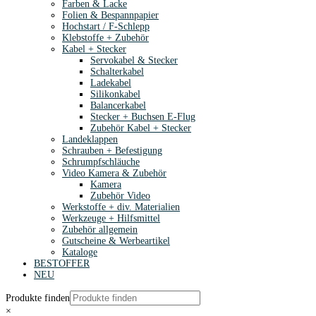
Farben & Lacke
Folien & Bespannpapier
Hochstart / F-Schlepp
Klebstoffe + Zubehör
Kabel + Stecker
Servokabel & Stecker
Schalterkabel
Ladekabel
Silikonkabel
Balancerkabel
Stecker + Buchsen E-Flug
Zubehör Kabel + Stecker
Landeklappen
Schrauben + Befestigung
Schrumpfschläuche
Video Kamera & Zubehör
Kamera
Zubehör Video
Werkstoffe + div. Materialien
Werkzeuge + Hilfsmittel
Zubehör allgemein
Gutscheine & Werbeartikel
Kataloge
BESTOFFER
NEU
Produkte finden
×