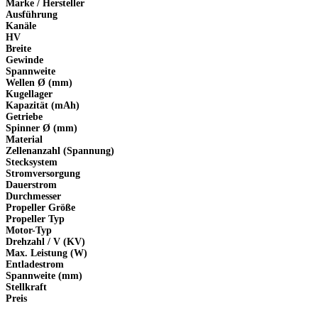
Marke / Hersteller
Ausführung
Kanäle
HV
Breite
Gewinde
Spannweite
Wellen Ø (mm)
Kugellager
Kapazität (mAh)
Getriebe
Spinner Ø (mm)
Material
Zellenanzahl (Spannung)
Stecksystem
Stromversorgung
Dauerstrom
Durchmesser
Propeller Größe
Propeller Typ
Motor-Typ
Drehzahl / V (KV)
Max. Leistung (W)
Entladestrom
Spannweite (mm)
Stellkraft
Preis