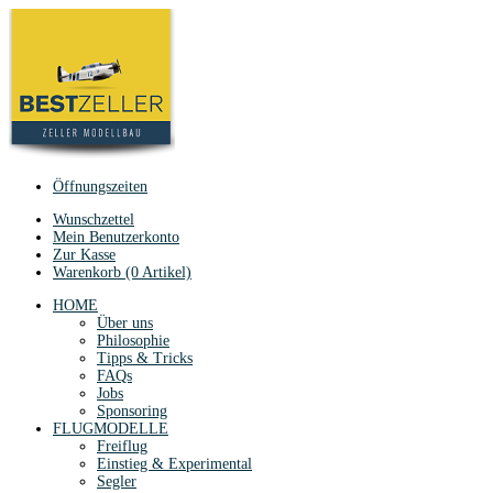
Öffnungszeiten
Wunschzettel
Mein Benutzerkonto
Zur Kasse
Warenkorb (0 Artikel)
HOME
Über uns
Philosophie
Tipps & Tricks
FAQs
Jobs
Sponsoring
FLUGMODELLE
Freiflug
Einstieg & Experimental
Segler