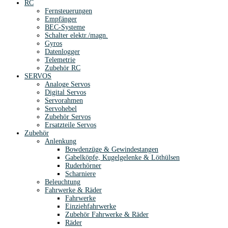
RC
Fernsteuerungen
Empfänger
BEC-Systeme
Schalter elektr./magn.
Gyros
Datenlogger
Telemetrie
Zubehör RC
SERVOS
Analoge Servos
Digital Servos
Servorahmen
Servohebel
Zubehör Servos
Ersatzteile Servos
Zubehör
Anlenkung
Bowdenzüge & Gewindestangen
Gabelköpfe, Kugelgelenke & Löthülsen
Ruderhörner
Scharniere
Beleuchtung
Fahrwerke & Räder
Fahrwerke
Einziehfahrwerke
Zubehör Fahrwerke & Räder
Räder