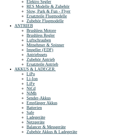
Elektro Segler
RES Modelle & Zubehör
Slow, Park & Fun - Flyer
Ersatzteile Flugmodelle
Zubehör Flugmodelle
ANTRIEB
Brushless Motore
Brushless Regler
Luftschrauben
Mitnehmer & Spinner
Impeller (EDF)
Antriebssets
Zubehör Antrieb
Ersatzteile Antrieb
AKKUS & LADEGER.
LiPo
Li-Ion
LiFe
NiCd
NiMh
Sender-Akkus
Empfänger Akkus
Batterien
Safe
Ladegeräte
Netzgeräte
Balancer & Messgeräte
Zubehör Akkus & Ladegeräte