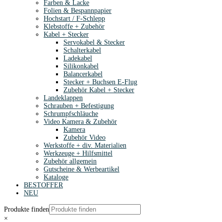
Farben & Lacke
Folien & Bespannpapier
Hochstart / F-Schlepp
Klebstoffe + Zubehör
Kabel + Stecker
Servokabel & Stecker
Schalterkabel
Ladekabel
Silikonkabel
Balancerkabel
Stecker + Buchsen E-Flug
Zubehör Kabel + Stecker
Landeklappen
Schrauben + Befestigung
Schrumpfschläuche
Video Kamera & Zubehör
Kamera
Zubehör Video
Werkstoffe + div. Materialien
Werkzeuge + Hilfsmittel
Zubehör allgemein
Gutscheine & Werbeartikel
Kataloge
BESTOFFER
NEU
Produkte finden
×