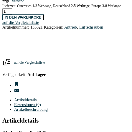
zzgl.
Versand
Lieferzeit: Österreich 1-3 Werktage, Deutschland 2-5 Werktage, Europa 3-8 Werktage
GWS
Slow
IN DEN WARENKORB
Fly
auf die Vergleichsliste
Prop
Artikelnummer:
133821
Kategorien:
Antrieb
,
Luftschrauben
7x3,5
Menge
auf die Vergleichsliste
Verfügbarkeit:
Auf Lager
Artikeldetails
Rezensionen (0)
Artikelbeschreibung
Artikeldetails