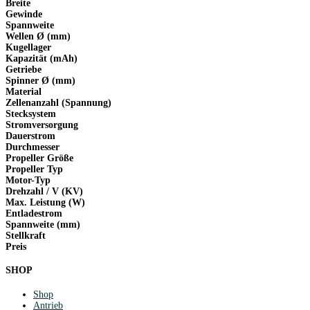
Breite
Gewinde
Spannweite
Wellen Ø (mm)
Kugellager
Kapazität (mAh)
Getriebe
Spinner Ø (mm)
Material
Zellenanzahl (Spannung)
Stecksystem
Stromversorgung
Dauerstrom
Durchmesser
Propeller Größe
Propeller Typ
Motor-Typ
Drehzahl / V (KV)
Max. Leistung (W)
Entladestrom
Spannweite (mm)
Stellkraft
Preis
SHOP
Shop
Antrieb