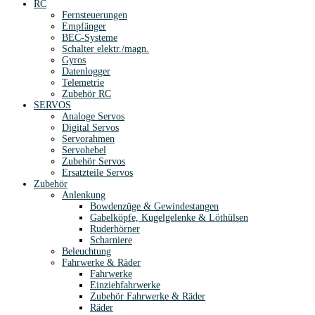
RC
Fernsteuerungen
Empfänger
BEC-Systeme
Schalter elektr./magn.
Gyros
Datenlogger
Telemetrie
Zubehör RC
SERVOS
Analoge Servos
Digital Servos
Servorahmen
Servohebel
Zubehör Servos
Ersatzteile Servos
Zubehör
Anlenkung
Bowdenzüge & Gewindestangen
Gabelköpfe, Kugelgelenke & Löthülsen
Ruderhörner
Scharniere
Beleuchtung
Fahrwerke & Räder
Fahrwerke
Einziehfahrwerke
Zubehör Fahrwerke & Räder
Räder