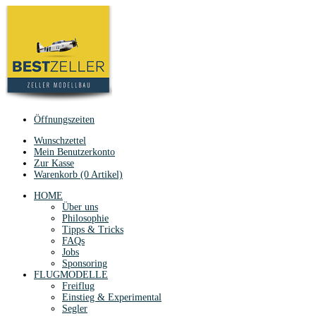
Öffnungszeiten
Wunschzettel
Mein Benutzerkonto
Zur Kasse
Warenkorb (0 Artikel)
HOME
Über uns
Philosophie
Tipps & Tricks
FAQs
Jobs
Sponsoring
FLUGMODELLE
Freiflug
Einstieg & Experimental
Segler