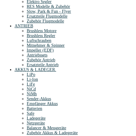
Elektro Segler
RES Modelle & Zubehör
Slow, Park & Fun - Flyer
Ersatzteile Flugmodelle
Zubehör Flugmodelle
ANTRIEB
Brushless Motore
Brushless Regler
Luftschrauben
Mitnehmer & Spinner
Impeller (EDF)
Antriebssets
Zubehör Antrieb
Ersatzteile Antrieb
AKKUS & LADEGER.
LiPo
Li-Ion
LiFe
NiCd
NiMh
Sender-Akkus
Empfänger Akkus
Batterien
Safe
Ladegeräte
Netzgeräte
Balancer & Messgeräte
Zubehör Akkus & Ladegeräte