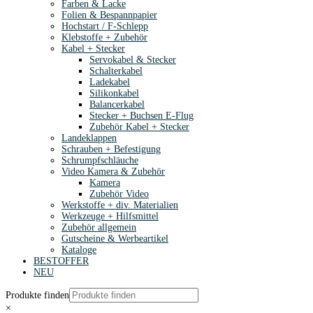
Farben & Lacke
Folien & Bespannpapier
Hochstart / F-Schlepp
Klebstoffe + Zubehör
Kabel + Stecker
Servokabel & Stecker
Schalterkabel
Ladekabel
Silikonkabel
Balancerkabel
Stecker + Buchsen E-Flug
Zubehör Kabel + Stecker
Landeklappen
Schrauben + Befestigung
Schrumpfschläuche
Video Kamera & Zubehör
Kamera
Zubehör Video
Werkstoffe + div. Materialien
Werkzeuge + Hilfsmittel
Zubehör allgemein
Gutscheine & Werbeartikel
Kataloge
BESTOFFER
NEU
Produkte finden
×