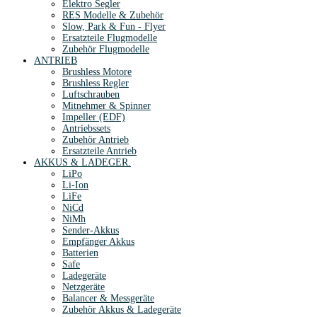
Elektro Segler
RES Modelle & Zubehör
Slow, Park & Fun - Flyer
Ersatzteile Flugmodelle
Zubehör Flugmodelle
ANTRIEB
Brushless Motore
Brushless Regler
Luftschrauben
Mitnehmer & Spinner
Impeller (EDF)
Antriebssets
Zubehör Antrieb
Ersatzteile Antrieb
AKKUS & LADEGER.
LiPo
Li-Ion
LiFe
NiCd
NiMh
Sender-Akkus
Empfänger Akkus
Batterien
Safe
Ladegeräte
Netzgeräte
Balancer & Messgeräte
Zubehör Akkus & Ladegeräte