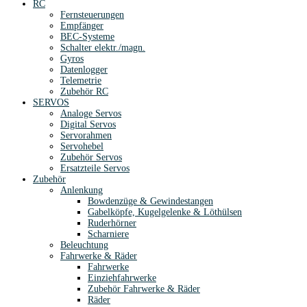
RC
Fernsteuerungen
Empfänger
BEC-Systeme
Schalter elektr./magn.
Gyros
Datenlogger
Telemetrie
Zubehör RC
SERVOS
Analoge Servos
Digital Servos
Servorahmen
Servohebel
Zubehör Servos
Ersatzteile Servos
Zubehör
Anlenkung
Bowdenzüge & Gewindestangen
Gabelköpfe, Kugelgelenke & Löthülsen
Ruderhörner
Scharniere
Beleuchtung
Fahrwerke & Räder
Fahrwerke
Einziehfahrwerke
Zubehör Fahrwerke & Räder
Räder