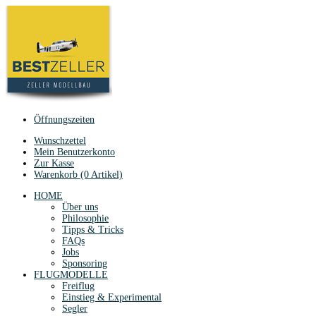
Öffnungszeiten
Wunschzettel
Mein Benutzerkonto
Zur Kasse
Warenkorb (0 Artikel)
HOME
Über uns
Philosophie
Tipps & Tricks
FAQs
Jobs
Sponsoring
FLUGMODELLE
Freiflug
Einstieg & Experimental
Segler