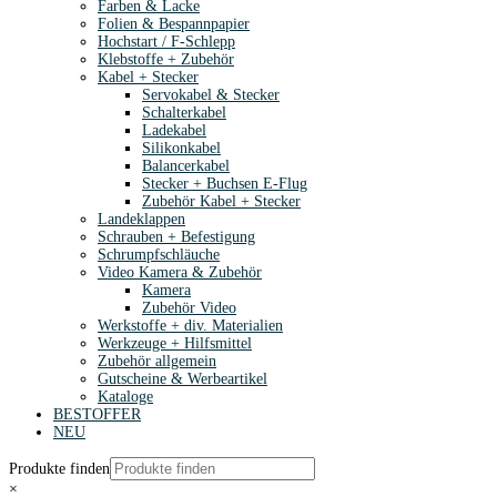
Farben & Lacke
Folien & Bespannpapier
Hochstart / F-Schlepp
Klebstoffe + Zubehör
Kabel + Stecker
Servokabel & Stecker
Schalterkabel
Ladekabel
Silikonkabel
Balancerkabel
Stecker + Buchsen E-Flug
Zubehör Kabel + Stecker
Landeklappen
Schrauben + Befestigung
Schrumpfschläuche
Video Kamera & Zubehör
Kamera
Zubehör Video
Werkstoffe + div. Materialien
Werkzeuge + Hilfsmittel
Zubehör allgemein
Gutscheine & Werbeartikel
Kataloge
BESTOFFER
NEU
Produkte finden
×