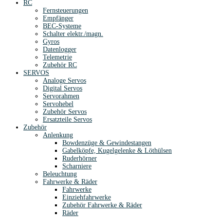
RC
Fernsteuerungen
Empfänger
BEC-Systeme
Schalter elektr./magn.
Gyros
Datenlogger
Telemetrie
Zubehör RC
SERVOS
Analoge Servos
Digital Servos
Servorahmen
Servohebel
Zubehör Servos
Ersatzteile Servos
Zubehör
Anlenkung
Bowdenzüge & Gewindestangen
Gabelköpfe, Kugelgelenke & Löthülsen
Ruderhörner
Scharniere
Beleuchtung
Fahrwerke & Räder
Fahrwerke
Einziehfahrwerke
Zubehör Fahrwerke & Räder
Räder