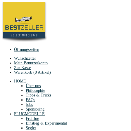
Öffnungszeiten
Wunschzettel
Mein Benutzerkonto
Zur Kasse
Warenkorb (0 Artikel)
HOME
Über uns
Philosophie
Tipps & Tricks
FAQs
Jobs
Sponsoring
FLUGMODELLE
Freiflug
Einstieg & Experimental
Segler