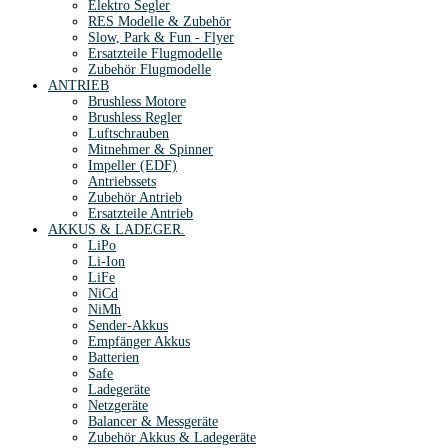
Elektro Segler
RES Modelle & Zubehör
Slow, Park & Fun - Flyer
Ersatzteile Flugmodelle
Zubehör Flugmodelle
ANTRIEB
Brushless Motore
Brushless Regler
Luftschrauben
Mitnehmer & Spinner
Impeller (EDF)
Antriebssets
Zubehör Antrieb
Ersatzteile Antrieb
AKKUS & LADEGER.
LiPo
Li-Ion
LiFe
NiCd
NiMh
Sender-Akkus
Empfänger Akkus
Batterien
Safe
Ladegeräte
Netzgeräte
Balancer & Messgeräte
Zubehör Akkus & Ladegeräte