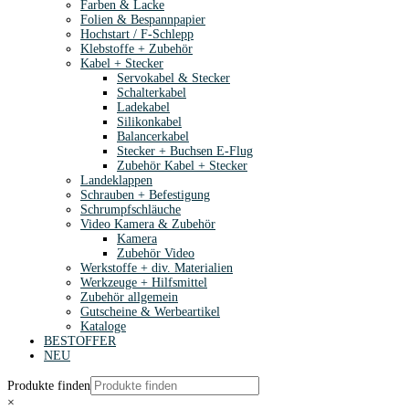
Farben & Lacke
Folien & Bespannpapier
Hochstart / F-Schlepp
Klebstoffe + Zubehör
Kabel + Stecker
Servokabel & Stecker
Schalterkabel
Ladekabel
Silikonkabel
Balancerkabel
Stecker + Buchsen E-Flug
Zubehör Kabel + Stecker
Landeklappen
Schrauben + Befestigung
Schrumpfschläuche
Video Kamera & Zubehör
Kamera
Zubehör Video
Werkstoffe + div. Materialien
Werkzeuge + Hilfsmittel
Zubehör allgemein
Gutscheine & Werbeartikel
Kataloge
BESTOFFER
NEU
Produkte finden
×