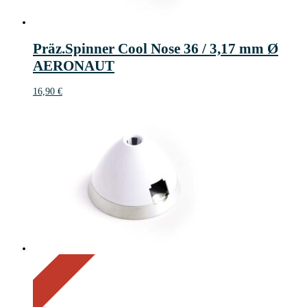
Präz.Spinner Cool Nose 36 / 3,17 mm Ø
AERONAUT
16,90
€
On Sale
Sale!
20%
%
Off
Save 3 €
20