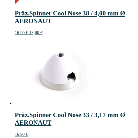
3€
3
Präz.Spinner Cool Nose 38 / 4,00 mm Ø
€
AERONAUT
Ursprünglicher
Aktueller
16,90
€
13,60
€
Preis
Preis
war:
ist:
16,90 €
13,60 €.
Präz.Spinner Cool Nose 33 / 3,17 mm Ø
AERONAUT
16,90
€