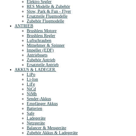
Elektro Segler
RES Modelle & Zubehör
Slow, Park & Fun - Flyer
Ersatzteile Flugmodelle
Zubehör Flugmodelle
ANTRIEB
Brushless Motore
Brushless Regler
Luftschrauben
Mitnehmer & Spinner
Impeller (EDF)
Antriebssets
Zubehör Antrieb
Ersatzteile Antrieb
AKKUS & LADEGER.
LiPo
Li-Ion
LiFe
NiCd
NiMh
Sender-Akkus
Empfänger Akkus
Batterien
Safe
Ladegeräte
Netzgeräte
Balancer & Messgeräte
Zubehör Akkus & Ladegeräte