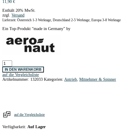
11,90
€
Enthält 20% MwSt.
zzgl.
Versand
Lieferzeit: Österreich 1-3 Werktage, Deutschland 2-5 Werktage, Europa 3-8 Werktage
Ein Top-Produkt “made in Germany” by
Präz.Spinner
Cool
IN DEN WARENKORB
Nose
auf die Vergleichsliste
30
Artikelnummer:
132033
Kategorien:
Antrieb
,
Mitnehmer & Spinner
/
4,00
mm
Ø
AERONAUT
Menge
auf die Vergleichsliste
Verfügbarkeit:
Auf Lager