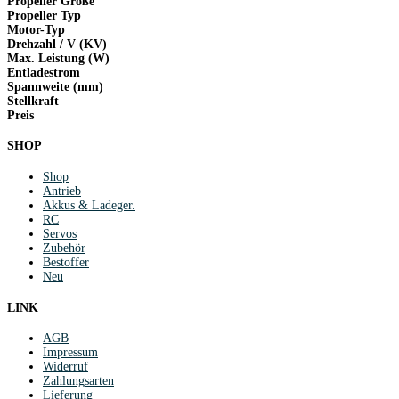
Propeller Größe
Propeller Typ
Motor-Typ
Drehzahl / V (KV)
Max. Leistung (W)
Entladestrom
Spannweite (mm)
Stellkraft
Preis
SHOP
Shop
Antrieb
Akkus & Ladeger.
RC
Servos
Zubehör
Bestoffer
Neu
LINK
AGB
Impressum
Widerruf
Zahlungsarten
Lieferung