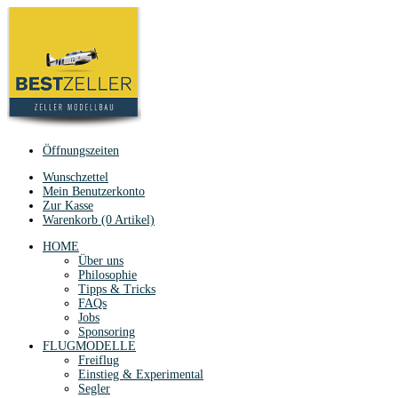
Öffnungszeiten
Wunschzettel
Mein Benutzerkonto
Zur Kasse
Warenkorb (0 Artikel)
HOME
Über uns
Philosophie
Tipps & Tricks
FAQs
Jobs
Sponsoring
FLUGMODELLE
Freiflug
Einstieg & Experimental
Segler