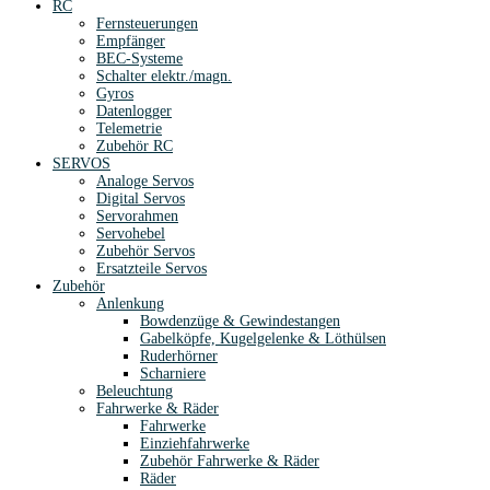
RC
Fernsteuerungen
Empfänger
BEC-Systeme
Schalter elektr./magn.
Gyros
Datenlogger
Telemetrie
Zubehör RC
SERVOS
Analoge Servos
Digital Servos
Servorahmen
Servohebel
Zubehör Servos
Ersatzteile Servos
Zubehör
Anlenkung
Bowdenzüge & Gewindestangen
Gabelköpfe, Kugelgelenke & Löthülsen
Ruderhörner
Scharniere
Beleuchtung
Fahrwerke & Räder
Fahrwerke
Einziehfahrwerke
Zubehör Fahrwerke & Räder
Räder