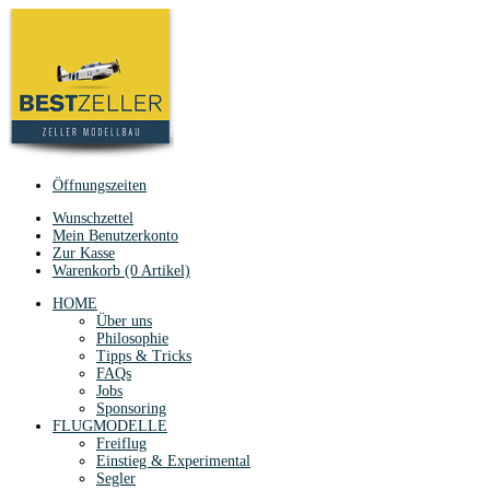
Öffnungszeiten
Wunschzettel
Mein Benutzerkonto
Zur Kasse
Warenkorb (0 Artikel)
HOME
Über uns
Philosophie
Tipps & Tricks
FAQs
Jobs
Sponsoring
FLUGMODELLE
Freiflug
Einstieg & Experimental
Segler