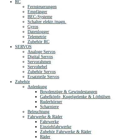
RC
Fernsteuerungen
Empfänger
BEC-Systeme
Schalter elektr./magn.
Gyros
Datenlogger
Telemetrie
Zubehör RC
SERVOS
Analoge Servos
Digital Servos
Servorahmen
Servohebel
Zubehör Servos
Ersatzteile Servos
Zubehör
Anlenkung
Bowdenzüge & Gewindestangen
Gabelköpfe, Kugelgelenke & Löthülsen
Ruderhörner
Scharniere
Beleuchtung
Fahrwerke & Räder
Fahrwerke
Einziehfahrwerke
Zubehör Fahrwerke & Räder
Räder