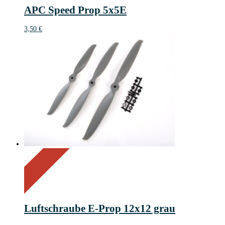
APC Speed Prop 5x5E
3,50
€
On Sale
Sale!
69%
%
Off
Save 3 €
69
3€
3
Luftschraube E-Prop 12x12 grau
€