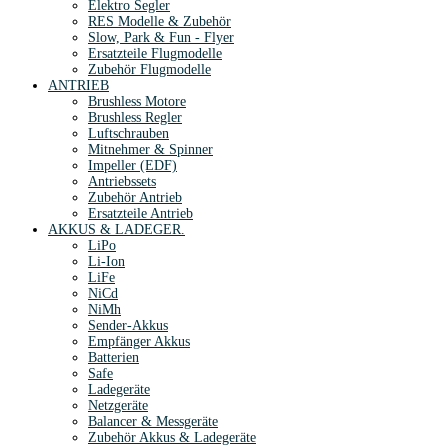
Elektro Segler
RES Modelle & Zubehör
Slow, Park & Fun - Flyer
Ersatzteile Flugmodelle
Zubehör Flugmodelle
ANTRIEB
Brushless Motore
Brushless Regler
Luftschrauben
Mitnehmer & Spinner
Impeller (EDF)
Antriebssets
Zubehör Antrieb
Ersatzteile Antrieb
AKKUS & LADEGER.
LiPo
Li-Ion
LiFe
NiCd
NiMh
Sender-Akkus
Empfänger Akkus
Batterien
Safe
Ladegeräte
Netzgeräte
Balancer & Messgeräte
Zubehör Akkus & Ladegeräte