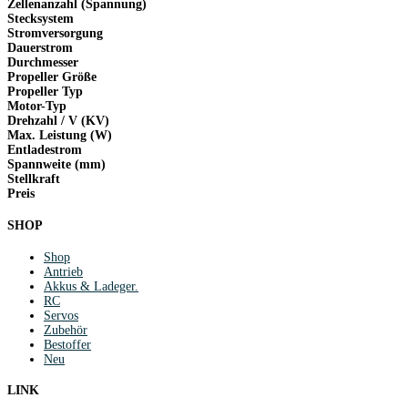
Zellenanzahl (Spannung)
Stecksystem
Stromversorgung
Dauerstrom
Durchmesser
Propeller Größe
Propeller Typ
Motor-Typ
Drehzahl / V (KV)
Max. Leistung (W)
Entladestrom
Spannweite (mm)
Stellkraft
Preis
SHOP
Shop
Antrieb
Akkus & Ladeger.
RC
Servos
Zubehör
Bestoffer
Neu
LINK