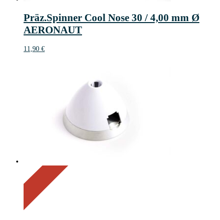
Präz.Spinner Cool Nose 30 / 4,00 mm Ø
AERONAUT
11,90
€
On Sale
Sale!
20%
%
Off
Save 3 €
20
3€
3