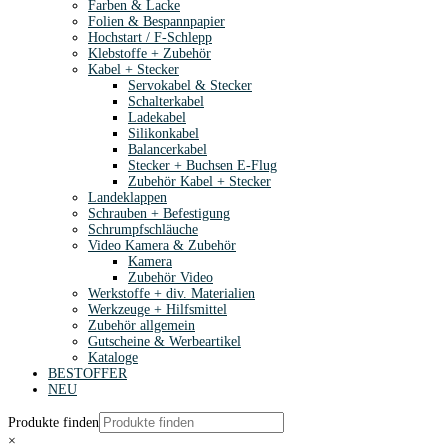
Farben & Lacke
Folien & Bespannpapier
Hochstart / F-Schlepp
Klebstoffe + Zubehör
Kabel + Stecker
Servokabel & Stecker
Schalterkabel
Ladekabel
Silikonkabel
Balancerkabel
Stecker + Buchsen E-Flug
Zubehör Kabel + Stecker
Landeklappen
Schrauben + Befestigung
Schrumpfschläuche
Video Kamera & Zubehör
Kamera
Zubehör Video
Werkstoffe + div. Materialien
Werkzeuge + Hilfsmittel
Zubehör allgemein
Gutscheine & Werbeartikel
Kataloge
BESTOFFER
NEU
Produkte finden
×