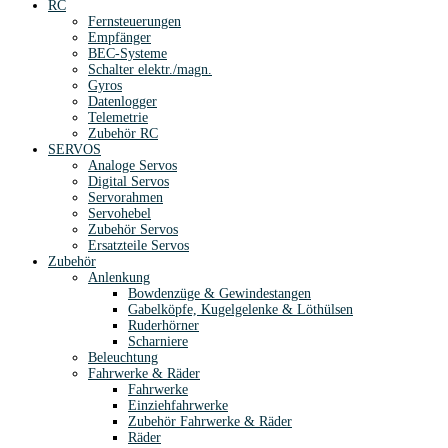
RC
Fernsteuerungen
Empfänger
BEC-Systeme
Schalter elektr./magn.
Gyros
Datenlogger
Telemetrie
Zubehör RC
SERVOS
Analoge Servos
Digital Servos
Servorahmen
Servohebel
Zubehör Servos
Ersatzteile Servos
Zubehör
Anlenkung
Bowdenzüge & Gewindestangen
Gabelköpfe, Kugelgelenke & Löthülsen
Ruderhörner
Scharniere
Beleuchtung
Fahrwerke & Räder
Fahrwerke
Einziehfahrwerke
Zubehör Fahrwerke & Räder
Räder