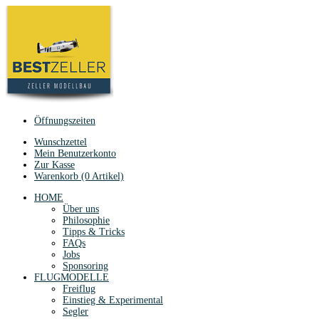
Öffnungszeiten
Wunschzettel
Mein Benutzerkonto
Zur Kasse
Warenkorb (0 Artikel)
HOME
Über uns
Philosophie
Tipps & Tricks
FAQs
Jobs
Sponsoring
FLUGMODELLE
Freiflug
Einstieg & Experimental
Segler