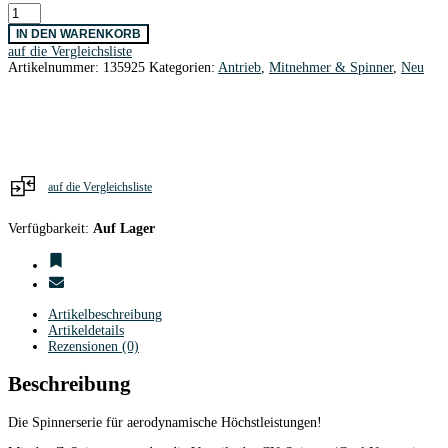
-
Spinner
IN DEN WARENKORB
Cool
auf die Vergleichsliste
Nose
Artikelnummer:
135925
Kategorien:
Antrieb
,
Mitnehmer & Spinner
,
Neu
m.Versatz
55
mm
Ø
AERONAUT
Menge
auf die Vergleichsliste
Verfügbarkeit:
Auf Lager
Artikelbeschreibung
Artikeldetails
Rezensionen (0)
Beschreibung
Die Spinnerserie für aerodynamische Höchstleistungen!