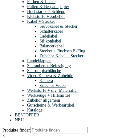
Farben & Lacke
Folien & Bespannpapier
Hochstart / F-Schlepp
Klebstoffe + Zubehör
Kabel + Stecker
Servokabel & Stecker
Schalterkabel
Ladekabel
Silikonkabel
Balancerkabel
Stecker + Buchsen E-Flug
Zubehör Kabel + Stecker
Landeklappen
Schrauben + Befestigung
Schrumpfschläuche
Video Kamera & Zubehör
Kamera
Zubehör Video
Werkstoffe + div. Materialien
Werkzeuge + Hilfsmittel
Zubehör allgemein
Gutscheine & Werbeartikel
Kataloge
BESTOFFER
NEU
Produkte finden
×