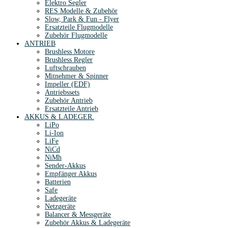
Elektro Segler
RES Modelle & Zubehör
Slow, Park & Fun - Flyer
Ersatzteile Flugmodelle
Zubehör Flugmodelle
ANTRIEB
Brushless Motore
Brushless Regler
Luftschrauben
Mitnehmer & Spinner
Impeller (EDF)
Antriebssets
Zubehör Antrieb
Ersatzteile Antrieb
AKKUS & LADEGER.
LiPo
Li-Ion
LiFe
NiCd
NiMh
Sender-Akkus
Empfänger Akkus
Batterien
Safe
Ladegeräte
Netzgeräte
Balancer & Messgeräte
Zubehör Akkus & Ladegeräte