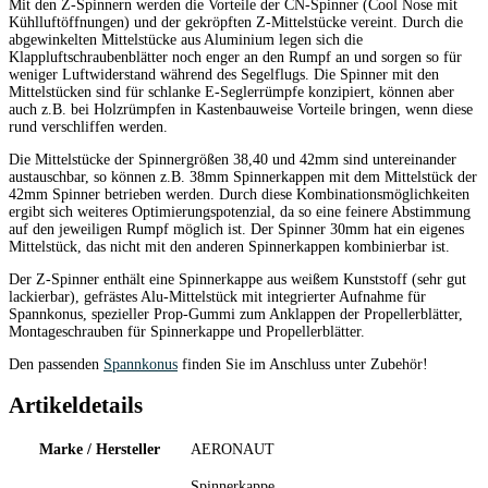
Mit den Z-Spinnern werden die Vorteile der CN-Spinner (Cool Nose mit
Kühlluftöffnungen) und der gekröpften Z-Mittelstücke vereint. Durch die
abgewinkelten Mittelstücke aus Aluminium legen sich die
Klappluftschraubenblätter noch enger an den Rumpf an und sorgen so für
weniger Luftwiderstand während des Segelflugs. Die Spinner mit den
Mittelstücken sind für schlanke E-Seglerrümpfe konzipiert, können aber
auch z.B. bei Holzrümpfen in Kastenbauweise Vorteile bringen, wenn diese
rund verschliffen werden.
Die Mittelstücke der Spinnergrößen 38,40 und 42mm sind untereinander
austauschbar, so können z.B. 38mm Spinnerkappen mit dem Mittelstück der
42mm Spinner betrieben werden. Durch diese Kombinationsmöglichkeiten
ergibt sich weiteres Optimierungspotenzial, da so eine feinere Abstimmung
auf den jeweiligen Rumpf möglich ist. Der Spinner 30mm hat ein eigenes
Mittelstück, das nicht mit den anderen Spinnerkappen kombinierbar ist.
Der Z-Spinner enthält eine Spinnerkappe aus weißem Kunststoff (sehr gut
lackierbar), gefrästes Alu-Mittelstück mit integrierter Aufnahme für
Spannkonus, spezieller Prop-Gummi zum Anklappen der Propellerblätter,
Montageschrauben für Spinnerkappe und Propellerblätter.
Den passenden
Spannkonus
finden Sie im Anschluss unter Zubehör!
Artikeldetails
Marke / Hersteller
AERONAUT
Spinnerkappe