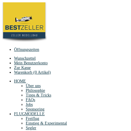
Öffnungszeiten
Wunschzettel
Mein Benutzerkonto
Zur Kasse
Warenkorb (0 Artikel)
HOME
Über uns
Philosophie
Tipps & Tricks
FAQs
Jobs
Sponsoring
FLUGMODELLE
Freiflug
Einstieg & Experimental
Segler