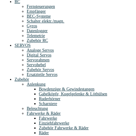
RC
Fernsteuerungen
Empfänger
BEC-Systeme
Schalter elektr./magn.
Gyros
Datenlogger
Telemetrie
Zubehör RC
SERVOS
Analoge Servos
Digital Servos
Servorahmen
Servohebel
Zubehör Servos
Ersatzteile Servos
Zubehör
Anlenkung
Bowdenzüge & Gewindestangen
Gabelköpfe, Kugelgelenke & Löthülsen
Ruderhörner
Scharniere
Beleuchtung
Fahrwerke & Räder
Fahrwerke
Einziehfahrwerke
Zubehör Fahrwerke & Räder
Räder