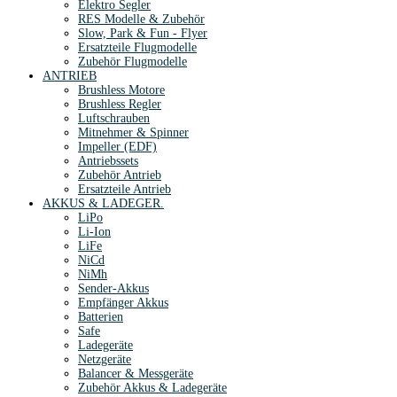
Elektro Segler
RES Modelle & Zubehör
Slow, Park & Fun - Flyer
Ersatzteile Flugmodelle
Zubehör Flugmodelle
ANTRIEB
Brushless Motore
Brushless Regler
Luftschrauben
Mitnehmer & Spinner
Impeller (EDF)
Antriebssets
Zubehör Antrieb
Ersatzteile Antrieb
AKKUS & LADEGER.
LiPo
Li-Ion
LiFe
NiCd
NiMh
Sender-Akkus
Empfänger Akkus
Batterien
Safe
Ladegeräte
Netzgeräte
Balancer & Messgeräte
Zubehör Akkus & Ladegeräte