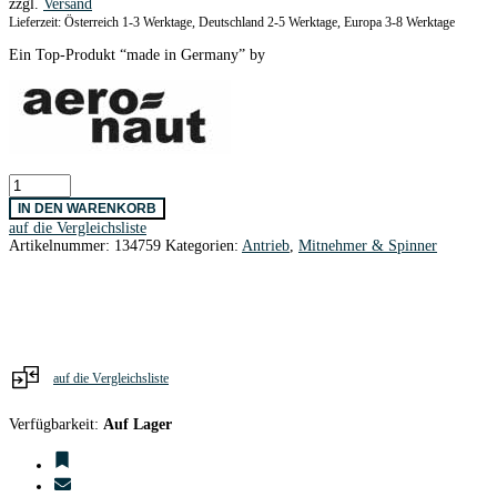
zzgl.
Versand
Lieferzeit: Österreich 1-3 Werktage, Deutschland 2-5 Werktage, Europa 3-8 Werktage
Ein Top-Produkt “made in Germany” by
Spannkonus
4,0
IN DEN WARENKORB
Cool
auf die Vergleichsliste
Nose
Artikelnummer:
134759
Kategorien:
Antrieb
,
Mitnehmer & Spinner
AERONAUT
Menge
auf die Vergleichsliste
Verfügbarkeit:
Auf Lager