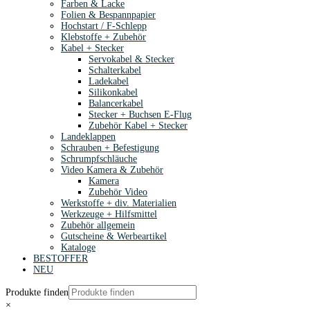
Farben & Lacke
Folien & Bespannpapier
Hochstart / F-Schlepp
Klebstoffe + Zubehör
Kabel + Stecker
Servokabel & Stecker
Schalterkabel
Ladekabel
Silikonkabel
Balancerkabel
Stecker + Buchsen E-Flug
Zubehör Kabel + Stecker
Landeklappen
Schrauben + Befestigung
Schrumpfschläuche
Video Kamera & Zubehör
Kamera
Zubehör Video
Werkstoffe + div. Materialien
Werkzeuge + Hilfsmittel
Zubehör allgemein
Gutscheine & Werbeartikel
Kataloge
BESTOFFER
NEU
Produkte finden
×