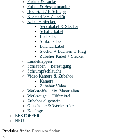
Farben & Lacke
Folien & Bespannpapier
Hochstart / F-Schlepp
Klebstoffe + Zubehör
Kabel + Stecker
Servokabel & Stecker
Schalterkabel
Ladekabel
Silikonkabel
Balancerkabel
Stecker + Buchsen E-Flug
Zubehör Kabel + Stecker
Landeklappen
Schrauben + Befestigung
Schrumpfschläuche
Video Kamera & Zubehör
Kamera
Zubehör Video
Werkstoffe + div. Materialien
Werkzeuge + Hilfsmittel
Zubehör allgemein
Gutscheine & Werbeartikel
Kataloge
BESTOFFER
NEU
Produkte finden
×