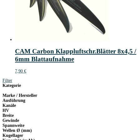
CAM Carbon Klappluftschr.Blätter 8x4,5 /
6mm Blattaufnahme
7,90
€
Filter
Kategorie
Marke / Hersteller
Ausführung
Kanäle
HV
Breite
Gewinde
Spannweite
Wellen Ø (mm)
Kugellager