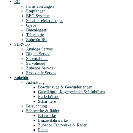
RC
Fernsteuerungen
Empfänger
BEC-Systeme
Schalter elektr./magn.
Gyros
Datenlogger
Telemetrie
Zubehör RC
SERVOS
Analoge Servos
Digital Servos
Servorahmen
Servohebel
Zubehör Servos
Ersatzteile Servos
Zubehör
Anlenkung
Bowdenzüge & Gewindestangen
Gabelköpfe, Kugelgelenke & Löthülsen
Ruderhörner
Scharniere
Beleuchtung
Fahrwerke & Räder
Fahrwerke
Einziehfahrwerke
Zubehör Fahrwerke & Räder
Räder