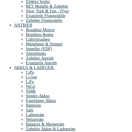
Elektro Segler
RES Modelle & Zubehör
Slow, Park & Fun - Flyer
Ersatzteile Flugmodelle
Zubehör Flugmodelle
ANTRIEB
Brushless Motore
Brushless Regler
Luftschrauben
Mitnehmer & Spinner
Impeller (EDF)
Antriebssets
Zubehör Antrieb
Ersatzteile Antrieb
AKKUS & LADEGER.
LiPo
Li-Ion
LiFe
NiCd
NiMh
Sender-Akkus
Empfänger Akkus
Batterien
Safe
Ladegeräte
Netzgeräte
Balancer & Messgeräte
Zubehör Akkus & Ladegeräte