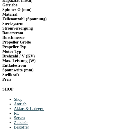
Kapazität (mAh)
Getriebe
Spinner Ø (mm)
Material
Zellenanzahl (Spannung)
Stecksystem
Stromversorgung
Dauerstrom
Durchmesser
Propeller Größe
Propeller Typ
Motor-Typ
Drehzahl / V (KV)
Max. Leistung (W)
Entladestrom
Spannweite (mm)
Stellkraft
Preis
SHOP
Shop
Antrieb
Akkus & Ladeger.
RC
Servos
Zubehör
Bestoffer