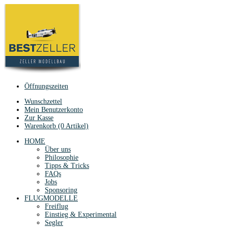
Öffnungszeiten
Wunschzettel
Mein Benutzerkonto
Zur Kasse
Warenkorb (0 Artikel)
HOME
Über uns
Philosophie
Tipps & Tricks
FAQs
Jobs
Sponsoring
FLUGMODELLE
Freiflug
Einstieg & Experimental
Segler