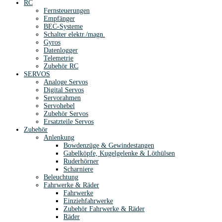
RC
Fernsteuerungen
Empfänger
BEC-Systeme
Schalter elektr./magn.
Gyros
Datenlogger
Telemetrie
Zubehör RC
SERVOS
Analoge Servos
Digital Servos
Servorahmen
Servohebel
Zubehör Servos
Ersatzteile Servos
Zubehör
Anlenkung
Bowdenzüge & Gewindestangen
Gabelköpfe, Kugelgelenke & Löthülsen
Ruderhörner
Scharniere
Beleuchtung
Fahrwerke & Räder
Fahrwerke
Einziehfahrwerke
Zubehör Fahrwerke & Räder
Räder