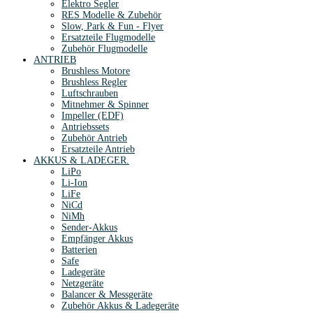
Elektro Segler
RES Modelle & Zubehör
Slow, Park & Fun - Flyer
Ersatzteile Flugmodelle
Zubehör Flugmodelle
ANTRIEB
Brushless Motore
Brushless Regler
Luftschrauben
Mitnehmer & Spinner
Impeller (EDF)
Antriebssets
Zubehör Antrieb
Ersatzteile Antrieb
AKKUS & LADEGER.
LiPo
Li-Ion
LiFe
NiCd
NiMh
Sender-Akkus
Empfänger Akkus
Batterien
Safe
Ladegeräte
Netzgeräte
Balancer & Messgeräte
Zubehör Akkus & Ladegeräte