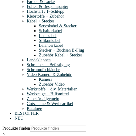
Farben & Lacke
Folien & Bespannpapier
Hochstart / F-Schlepp
Klebstoffe + Zubehör
Kabel + Stecker
Servokabel & Stecker
Schalterkabel
Ladekabel
Silikonkabel
Balancerkabel
Stecker + Buchsen E-Flug
Zubehör Kabel + Stecker
Landeklappen
Schrauben + Befestigung
Schrumpfschläuche
Video Kamera & Zubehör
Kamera
Zubehör Video
Werkstoffe + div. Materialien
Werkzeuge + Hilfsmittel
Zubehör allgemein
Gutscheine & Werbeartikel
Kataloge
BESTOFFER
NEU
Produkte finden
×