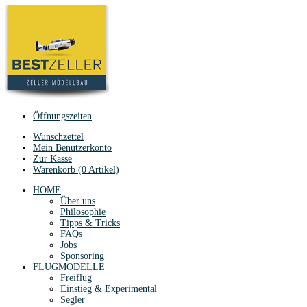
Öffnungszeiten
Wunschzettel
Mein Benutzerkonto
Zur Kasse
Warenkorb (0 Artikel)
HOME
Über uns
Philosophie
Tipps & Tricks
FAQs
Jobs
Sponsoring
FLUGMODELLE
Freiflug
Einstieg & Experimental
Segler