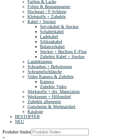
Farben & Lacke
Folien & Bespannpapier
Hochstart / F-Schlepp
Klebstoffe + Zubehör
Kabel + Stecker
Servokabel & Stecker
Schalterkabel
Ladekabel
Silikonkabel
Balancerkabel
Stecker + Buchsen E-Flug
Zubehör Kabel + Stecker
Landeklappen
Schrauben + Befestigung
Schrumpfschläuche
Video Kamera & Zubehör
Kamera
Zubehör Video
Werkstoffe + div. Materialien
Werkzeuge + Hilfsmittel
Zubehör allgemein
Gutscheine & Werbeartikel
Kataloge
BESTOFFER
NEU
Produkte finden
×