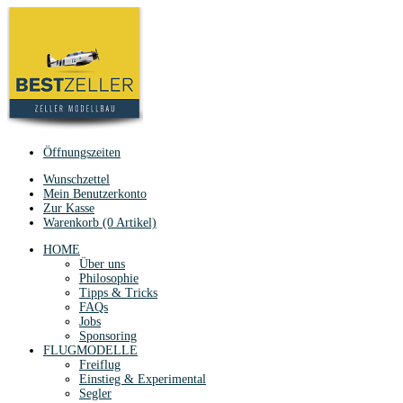
Öffnungszeiten
Wunschzettel
Mein Benutzerkonto
Zur Kasse
Warenkorb (0 Artikel)
HOME
Über uns
Philosophie
Tipps & Tricks
FAQs
Jobs
Sponsoring
FLUGMODELLE
Freiflug
Einstieg & Experimental
Segler