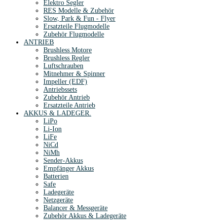
Elektro Segler
RES Modelle & Zubehör
Slow, Park & Fun - Flyer
Ersatzteile Flugmodelle
Zubehör Flugmodelle
ANTRIEB
Brushless Motore
Brushless Regler
Luftschrauben
Mitnehmer & Spinner
Impeller (EDF)
Antriebssets
Zubehör Antrieb
Ersatzteile Antrieb
AKKUS & LADEGER.
LiPo
Li-Ion
LiFe
NiCd
NiMh
Sender-Akkus
Empfänger Akkus
Batterien
Safe
Ladegeräte
Netzgeräte
Balancer & Messgeräte
Zubehör Akkus & Ladegeräte