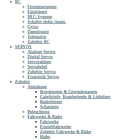
RC
Fernsteuerungen
Empfänger
BEC-Systeme
Schalter elektr./magn.
Gyros
Datenlogger
Telemetrie
Zubehör RC
SERVOS
Analoge Servos
Digital Servos
Servorahmen
Servohebel
Zubehör Servos
Ersatzteile Servos
Zubehör
Anlenkung
Bowdenzüge & Gewindestangen
Gabelköpfe, Kugelgelenke & Löthülsen
Ruderhörner
Scharniere
Beleuchtung
Fahrwerke & Räder
Fahrwerke
Einziehfahrwerke
Zubehör Fahrwerke & Räder
Räder