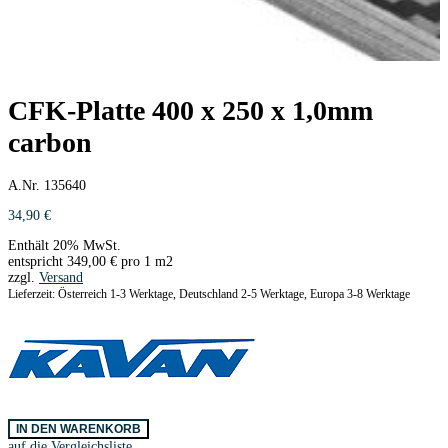
CFK-Platte 400 x 250 x 1,0mm
carbon
A.Nr. 135640
34,90
€
Enthält 20% MwSt.
entspricht
349,00
€
pro 1 m2
zzgl.
Versand
Lieferzeit: Österreich 1-3 Werktage, Deutschland 2-5 Werktage, Europa 3-8 Werktage
CFK-
IN DEN WARENKORB
Platte
auf die Vergleichsliste