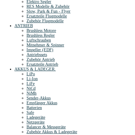
Elektro Segler
RES Modelle & Zubehör
Slow, Park & Fun - Flyer
Ersatzteile Flugmodelle
Zubehör Flugmodelle
ANTRIEB
Brushless Motore
Brushless Regler
Luftschrauben
Mitnehmer & Spinner
Impeller (EDF)
Antriebssets
Zubehör Antrieb
Ersatzteile Antrieb
AKKUS & LADEGER.
LiPo
Li-Ion
LiFe
NiCd
NiMh
Sender-Akkus
Empfänger Akkus
Batterien
Safe
Ladegeräte
Netzgeräte
Balancer & Messgeräte
Zubehör Akkus & Ladegeräte