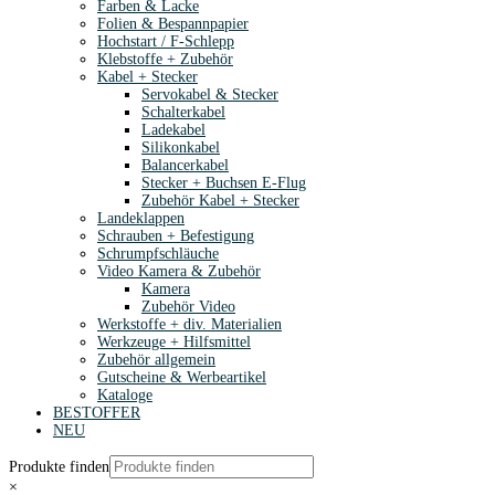
Farben & Lacke
Folien & Bespannpapier
Hochstart / F-Schlepp
Klebstoffe + Zubehör
Kabel + Stecker
Servokabel & Stecker
Schalterkabel
Ladekabel
Silikonkabel
Balancerkabel
Stecker + Buchsen E-Flug
Zubehör Kabel + Stecker
Landeklappen
Schrauben + Befestigung
Schrumpfschläuche
Video Kamera & Zubehör
Kamera
Zubehör Video
Werkstoffe + div. Materialien
Werkzeuge + Hilfsmittel
Zubehör allgemein
Gutscheine & Werbeartikel
Kataloge
BESTOFFER
NEU
Produkte finden
×