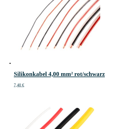
Silikonkabel 4,00 mm² rot/schwarz
7,40
€