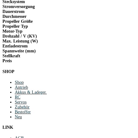
Stecksystem
Stromversorgung
Dauerstrom
Durchmesser
Propeller Größe
Propeller Typ
Motor-Typ
Drehzahl / V (KV)
Max. Leistung (W)
Entladestrom
Spannweite (mm)
Stellkraft
Preis
SHOP
Shop
Antrieb
Akkus & Ladeger.
RC
Servos
Zubehör
Bestoffer
Neu
LINK