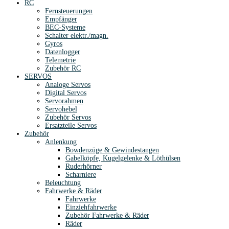
RC
Fernsteuerungen
Empfänger
BEC-Systeme
Schalter elektr./magn.
Gyros
Datenlogger
Telemetrie
Zubehör RC
SERVOS
Analoge Servos
Digital Servos
Servorahmen
Servohebel
Zubehör Servos
Ersatzteile Servos
Zubehör
Anlenkung
Bowdenzüge & Gewindestangen
Gabelköpfe, Kugelgelenke & Löthülsen
Ruderhörner
Scharniere
Beleuchtung
Fahrwerke & Räder
Fahrwerke
Einziehfahrwerke
Zubehör Fahrwerke & Räder
Räder