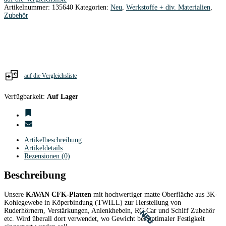
400
Artikelnummer:
135640
Kategorien:
Neu
,
Werkstoffe + div. Materialien
,
x
Zubehör
250
x
1,0mm
carbon
Menge
auf die Vergleichsliste
Verfügbarkeit:
Auf Lager
Artikelbeschreibung
Artikeldetails
Rezensionen (0)
Beschreibung
Unsere
KAVAN CFK-Platten
mit hochwertiger matte Oberfläche aus 3K-
Kohlegewebe in Köperbindung (TWILL) zur Herstellung von
Ruderhörnern, Verstärkungen, Anlenkhebeln, RC-Car und Schiff Zubehör
NEU
NEU
NEU
etc. Wird überall dort verwendet, wo Gewicht bei optimaler Festigkeit