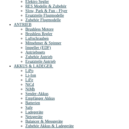
Elektro Segler
RES Modelle & Zubehör
Slow, Park & Fun - Flyer
Ersatzteile Flugmodelle
Zubehör Flugmodelle
ANTRIEB
Brushless Motore
Brushless Regler
Luftschrauben
Mitnehmer & Spinner
Impeller (EDF)
Antriebssets
Zubehör Antrieb
Ersatzteile Antrieb
AKKUS & LADEGER.
LiPo
Li-Ion
LiFe
NiCd
NiMh
Sender-Akkus
Empfänger Akkus
Batterien
Safe
Ladegeräte
Netzgeräte
Balancer & Messgeräte
Zubehör Akkus & Ladegeräte