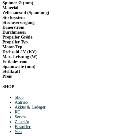
Spinner Ø (mm)
Material
Zellenanzahl (Spannung)
Stecksystem
Stromversorgung
Dauerstrom
Durchmesser
Propeller Größe
Propeller Typ
Motor-Typ
Drehzahl / V (KV)
Max. Leistung (W)
Entladestrom
Spannweite (mm)
Stellkraft
Preis
SHOP
Shop
Antrieb
Akkus & Ladeger.
RC
Servos
Zubehör
Bestoffer
Neu