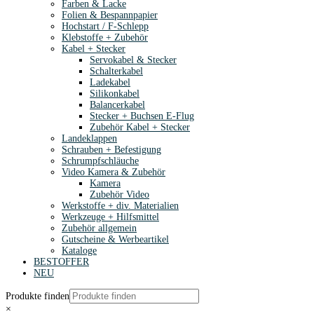
Farben & Lacke
Folien & Bespannpapier
Hochstart / F-Schlepp
Klebstoffe + Zubehör
Kabel + Stecker
Servokabel & Stecker
Schalterkabel
Ladekabel
Silikonkabel
Balancerkabel
Stecker + Buchsen E-Flug
Zubehör Kabel + Stecker
Landeklappen
Schrauben + Befestigung
Schrumpfschläuche
Video Kamera & Zubehör
Kamera
Zubehör Video
Werkstoffe + div. Materialien
Werkzeuge + Hilfsmittel
Zubehör allgemein
Gutscheine & Werbeartikel
Kataloge
BESTOFFER
NEU
Produkte finden
×