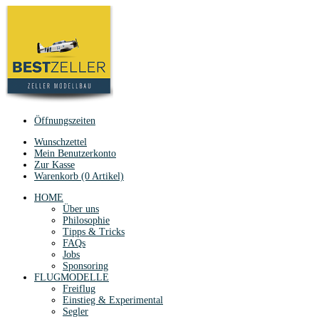
Öffnungszeiten
Wunschzettel
Mein Benutzerkonto
Zur Kasse
Warenkorb (0 Artikel)
HOME
Über uns
Philosophie
Tipps & Tricks
FAQs
Jobs
Sponsoring
FLUGMODELLE
Freiflug
Einstieg & Experimental
Segler