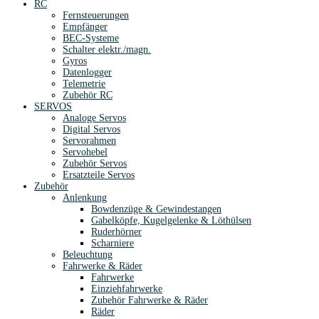
RC
Fernsteuerungen
Empfänger
BEC-Systeme
Schalter elektr./magn.
Gyros
Datenlogger
Telemetrie
Zubehör RC
SERVOS
Analoge Servos
Digital Servos
Servorahmen
Servohebel
Zubehör Servos
Ersatzteile Servos
Zubehör
Anlenkung
Bowdenzüge & Gewindestangen
Gabelköpfe, Kugelgelenke & Löthülsen
Ruderhörner
Scharniere
Beleuchtung
Fahrwerke & Räder
Fahrwerke
Einziehfahrwerke
Zubehör Fahrwerke & Räder
Räder