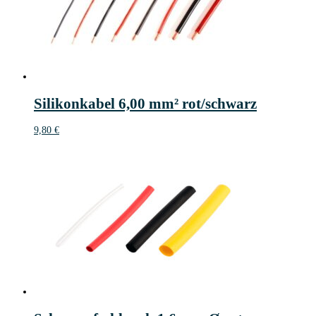
Silikonkabel 6,00 mm² rot/schwarz
9,80
€