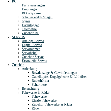
RC
Fernsteuerungen
Empfänger
BEC-Systeme
Schalter elektr./magn.
Gyros
Datenlogger
Telemetrie
Zubehör RC
SERVOS
Analoge Servos
Digital Servos
Servorahmen
Servohebel
Zubehör Servos
Ersatzteile Servos
Zubehör
Anlenkung
Bowdenzüge & Gewindestangen
Gabelköpfe, Kugelgelenke & Löthülsen
Ruderhörner
Scharniere
Beleuchtung
Fahrwerke & Räder
Fahrwerke
Einziehfahrwerke
Zubehör Fahrwerke & Räder
Räder