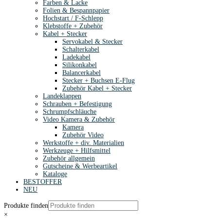
Farben & Lacke
Folien & Bespannpapier
Hochstart / F-Schlepp
Klebstoffe + Zubehör
Kabel + Stecker
Servokabel & Stecker
Schalterkabel
Ladekabel
Silikonkabel
Balancerkabel
Stecker + Buchsen E-Flug
Zubehör Kabel + Stecker
Landeklappen
Schrauben + Befestigung
Schrumpfschläuche
Video Kamera & Zubehör
Kamera
Zubehör Video
Werkstoffe + div. Materialien
Werkzeuge + Hilfsmittel
Zubehör allgemein
Gutscheine & Werbeartikel
Kataloge
BESTOFFER
NEU
Produkte finden
×