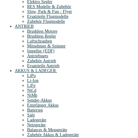
Elektro Segler
RES Modelle & Zubehör
Slow, Park & Fun - Flyer
Ersatzteile Flugmodelle
Zubehör Flugmodelle
ANTRIEB
Brushless Motore
Brushless Regler
Luftschrauben
Mitnehmer & Spinner
Impeller (EDF)
Antriebssets
Zubehör Antrieb
Ersatzteile Antrieb
AKKUS & LADEGER.
LiPo
Li-Ion
LiFe
NiCd
NiMh
Sender-Akkus
Empfänger Akkus
Batterien
Safe
Ladegeräte
Netzgeräte
Balancer & Messgeräte
Zubehör Akkus & Ladegeräte