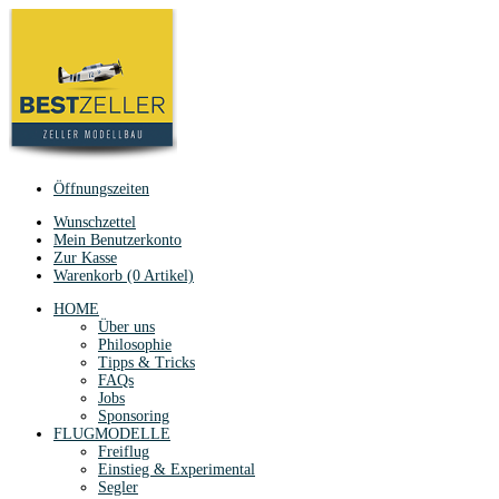
Öffnungszeiten
Wunschzettel
Mein Benutzerkonto
Zur Kasse
Warenkorb (0 Artikel)
HOME
Über uns
Philosophie
Tipps & Tricks
FAQs
Jobs
Sponsoring
FLUGMODELLE
Freiflug
Einstieg & Experimental
Segler