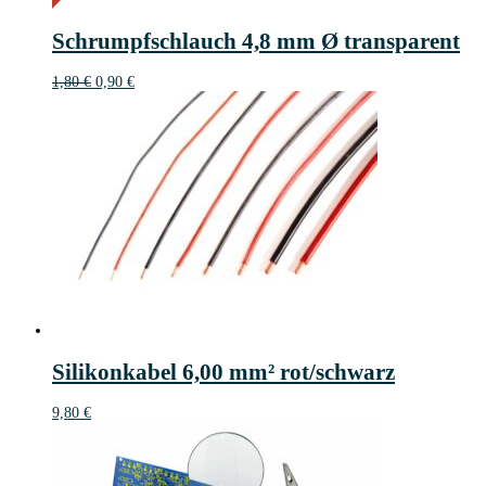
1€
1
Schrumpfschlauch 4,8 mm Ø transparent
€
Ursprünglicher
Aktueller
1,80
€
0,90
€
Preis
Preis
war:
ist:
1,80 €
0,90 €.
Silikonkabel 6,00 mm² rot/schwarz
9,80
€