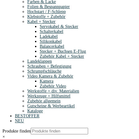
Farben & Lacke
Folien & Bespannpapier
Hochstart / F-Schlepp
Klebstoffe + Zubehör
Kabel + Stecker
Servokabel & Stecker
Schalterkabel
Ladekabel
Silikonkabel
Balancerkabel
Stecker + Buchsen E-Flug
Zubehör Kabel + Stecker
Landeklappen
Schrauben + Befestigung
Schrumpfschläuche
Video Kamera & Zubehör
Kamera
Zubehör Video
Werkstoffe + div. Materialien
Werkzeuge + Hilfsmittel
Zubehör allgemein
Gutscheine & Werbeartikel
Kataloge
BESTOFFER
NEU
Produkte finden
×