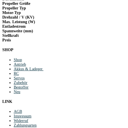
Propeller Größe
Propeller Typ
Motor-Typ
Drehzahl / V (KV)
Max. Leistung (W)
Entladestrom
Spannweite (mm)
Stellkraft
Preis
SHOP
Shop
Antrieb
Akkus & Ladeger.
RC
Servos
Zubehör
Bestoffer
Neu
LINK
AGB
Impressum
Widerruf
Zahlungsarten