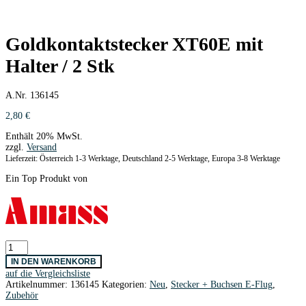
Goldkontaktstecker XT60E mit
Halter / 2 Stk
A.Nr. 136145
2,80
€
Enthält 20% MwSt.
zzgl.
Versand
Lieferzeit: Österreich 1-3 Werktage, Deutschland 2-5 Werktage, Europa 3-8 Werktage
Ein Top Produkt von
Goldkontaktstecker
XT60E
IN DEN WARENKORB
mit
auf die Vergleichsliste
Halter
Artikelnummer:
136145
Kategorien:
Neu
,
Stecker + Buchsen E-Flug
,
/
Zubehör
2