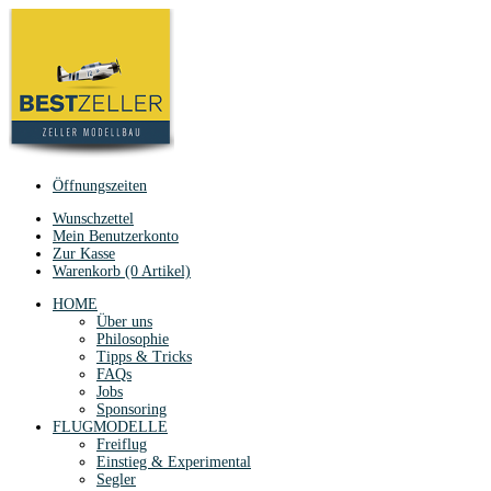
Öffnungszeiten
Wunschzettel
Mein Benutzerkonto
Zur Kasse
Warenkorb (0 Artikel)
HOME
Über uns
Philosophie
Tipps & Tricks
FAQs
Jobs
Sponsoring
FLUGMODELLE
Freiflug
Einstieg & Experimental
Segler