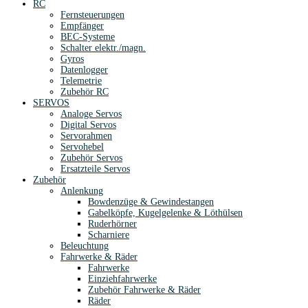
RC
Fernsteuerungen
Empfänger
BEC-Systeme
Schalter elektr./magn.
Gyros
Datenlogger
Telemetrie
Zubehör RC
SERVOS
Analoge Servos
Digital Servos
Servorahmen
Servohebel
Zubehör Servos
Ersatzteile Servos
Zubehör
Anlenkung
Bowdenzüge & Gewindestangen
Gabelköpfe, Kugelgelenke & Löthülsen
Ruderhörner
Scharniere
Beleuchtung
Fahrwerke & Räder
Fahrwerke
Einziehfahrwerke
Zubehör Fahrwerke & Räder
Räder