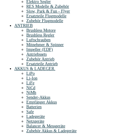
Elektro Segler
RES Modelle & Zubehör
Slow, Park & Fun - Flyer
Ersatzteile Flugmodelle
Zubehör Flugmodelle
ANTRIEB
Brushless Motore
Brushless Regler
Luftschrauben
Mitnehmer & Spinner
Impeller (EDF)
Antriebssets
Zubehör Antrieb
Ersatzteile Antrieb
AKKUS & LADEGER.
LiPo
Li-Ion
LiFe
NiCd
NiMh
Sender-Akkus
Empfänger Akkus
Batterien
Safe
Ladegeräte
Netzgeräte
Balancer & Messgeräte
Zubehör Akkus & Ladegeräte