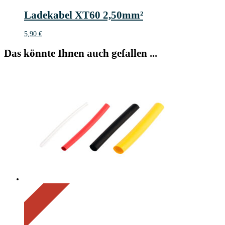
Ladekabel XT60 2,50mm²
5,90
€
Das könnte Ihnen auch gefallen ...
On Sale
Sale!
50%
%
Off
Save 1 €
50