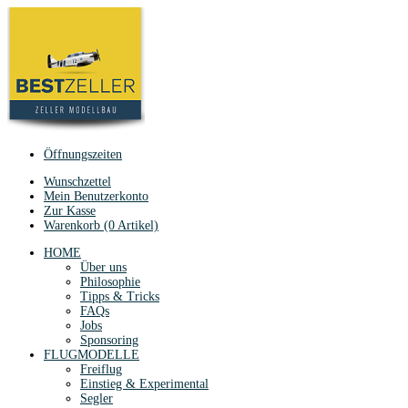
Öffnungszeiten
Wunschzettel
Mein Benutzerkonto
Zur Kasse
Warenkorb (0 Artikel)
HOME
Über uns
Philosophie
Tipps & Tricks
FAQs
Jobs
Sponsoring
FLUGMODELLE
Freiflug
Einstieg & Experimental
Segler