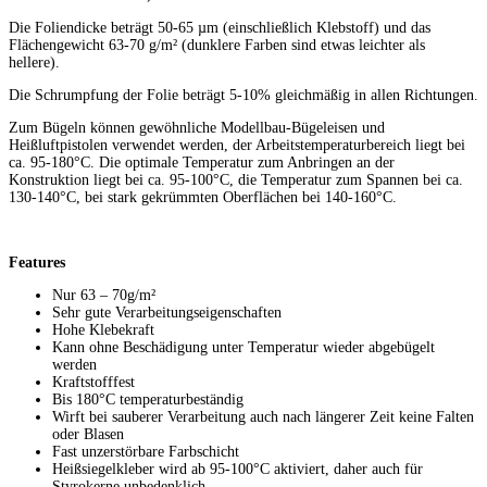
Die Foliendicke beträgt 50-65 µm (einschließlich Klebstoff) und das
Flächengewicht 63-70 g/m² (dunklere Farben sind etwas leichter als
hellere).
Die Schrumpfung der Folie beträgt 5-10% gleichmäßig in allen Richtungen.
Zum Bügeln können gewöhnliche Modellbau-Bügeleisen und
Heißluftpistolen verwendet werden, der Arbeitstemperaturbereich liegt bei
ca. 95-180°C. Die optimale Temperatur zum Anbringen an der
Konstruktion liegt bei ca. 95-100°C, die Temperatur zum Spannen bei ca.
130-140°C, bei stark gekrümmten Oberflächen bei 140-160°C.
Features
Nur 63 – 70g/m²
Sehr gute Verarbeitungseigenschaften
Hohe Klebekraft
Kann ohne Beschädigung unter Temperatur wieder abgebügelt
werden
Kraftstofffest
Bis 180°C temperaturbeständig
Wirft bei sauberer Verarbeitung auch nach längerer Zeit keine Falten
oder Blasen
Fast unzerstörbare Farbschicht
Heißsiegelkleber wird ab 95-100°C aktiviert, daher auch für
Styrokerne unbedenklich