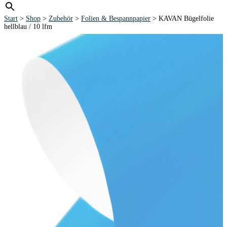
Start
>
Shop
>
Zubehör
>
Folien & Bespannpapier
> KAVAN Bügelfolie
hellblau / 10 lfm