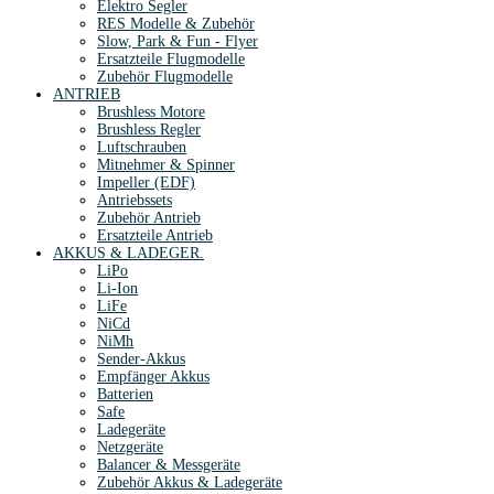
Elektro Segler
RES Modelle & Zubehör
Slow, Park & Fun - Flyer
Ersatzteile Flugmodelle
Zubehör Flugmodelle
ANTRIEB
Brushless Motore
Brushless Regler
Luftschrauben
Mitnehmer & Spinner
Impeller (EDF)
Antriebssets
Zubehör Antrieb
Ersatzteile Antrieb
AKKUS & LADEGER.
LiPo
Li-Ion
LiFe
NiCd
NiMh
Sender-Akkus
Empfänger Akkus
Batterien
Safe
Ladegeräte
Netzgeräte
Balancer & Messgeräte
Zubehör Akkus & Ladegeräte