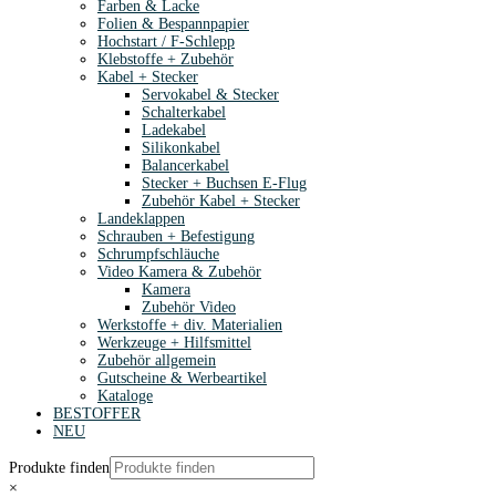
Farben & Lacke
Folien & Bespannpapier
Hochstart / F-Schlepp
Klebstoffe + Zubehör
Kabel + Stecker
Servokabel & Stecker
Schalterkabel
Ladekabel
Silikonkabel
Balancerkabel
Stecker + Buchsen E-Flug
Zubehör Kabel + Stecker
Landeklappen
Schrauben + Befestigung
Schrumpfschläuche
Video Kamera & Zubehör
Kamera
Zubehör Video
Werkstoffe + div. Materialien
Werkzeuge + Hilfsmittel
Zubehör allgemein
Gutscheine & Werbeartikel
Kataloge
BESTOFFER
NEU
Produkte finden
×