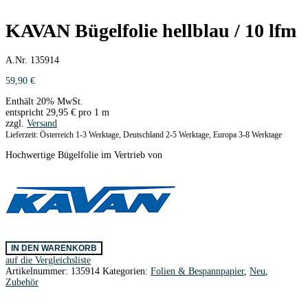
KAVAN Bügelfolie hellblau / 10 lfm
A.Nr. 135914
59,90
€
Enthält 20% MwSt.
entspricht
29,95
€
pro 1 m
zzgl.
Versand
Lieferzeit: Österreich 1-3 Werktage, Deutschland 2-5 Werktage, Europa 3-8 Werktage
Hochwertige Bügelfolie im Vertrieb von
KAVAN
IN DEN WARENKORB
Bügelfolie
auf die Vergleichsliste
hellblau
Artikelnummer:
135914
Kategorien:
Folien & Bespannpapier
,
Neu
,
/
Zubehör
10
lfm