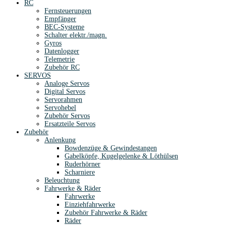
RC
Fernsteuerungen
Empfänger
BEC-Systeme
Schalter elektr./magn.
Gyros
Datenlogger
Telemetrie
Zubehör RC
SERVOS
Analoge Servos
Digital Servos
Servorahmen
Servohebel
Zubehör Servos
Ersatzteile Servos
Zubehör
Anlenkung
Bowdenzüge & Gewindestangen
Gabelköpfe, Kugelgelenke & Löthülsen
Ruderhörner
Scharniere
Beleuchtung
Fahrwerke & Räder
Fahrwerke
Einziehfahrwerke
Zubehör Fahrwerke & Räder
Räder