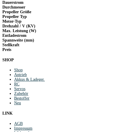
Dauerstrom
Durchmesser
Propeller Größe
Propeller Typ
Motor-Typ
Drehzahl / V (KV)
Max. Leistung (W)
Entladestrom
Spannweite (mm)
Stellkraft
Preis
SHOP
Shop
Antrieb
Akkus & Ladeger.
RC
Servos
Zubehör
Bestoffer
Neu
LINK
AGB
Impressum