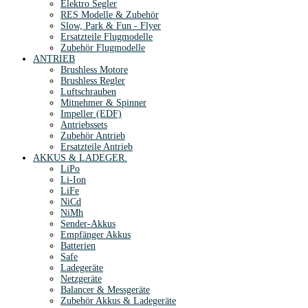
Elektro Segler
RES Modelle & Zubehör
Slow, Park & Fun - Flyer
Ersatzteile Flugmodelle
Zubehör Flugmodelle
ANTRIEB
Brushless Motore
Brushless Regler
Luftschrauben
Mitnehmer & Spinner
Impeller (EDF)
Antriebssets
Zubehör Antrieb
Ersatzteile Antrieb
AKKUS & LADEGER.
LiPo
Li-Ion
LiFe
NiCd
NiMh
Sender-Akkus
Empfänger Akkus
Batterien
Safe
Ladegeräte
Netzgeräte
Balancer & Messgeräte
Zubehör Akkus & Ladegeräte