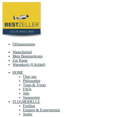
Öffnungszeiten
Wunschzettel
Mein Benutzerkonto
Zur Kasse
Warenkorb (0 Artikel)
HOME
Über uns
Philosophie
Tipps & Tricks
FAQs
Jobs
Sponsoring
FLUGMODELLE
Freiflug
Einstieg & Experimental
Segler