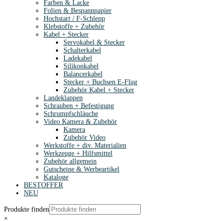
Farben & Lacke
Folien & Bespannpapier
Hochstart / F-Schlepp
Klebstoffe + Zubehör
Kabel + Stecker
Servokabel & Stecker
Schalterkabel
Ladekabel
Silikonkabel
Balancerkabel
Stecker + Buchsen E-Flug
Zubehör Kabel + Stecker
Landeklappen
Schrauben + Befestigung
Schrumpfschläuche
Video Kamera & Zubehör
Kamera
Zubehör Video
Werkstoffe + div. Materialien
Werkzeuge + Hilfsmittel
Zubehör allgemein
Gutscheine & Werbeartikel
Kataloge
BESTOFFER
NEU
Produkte finden
×