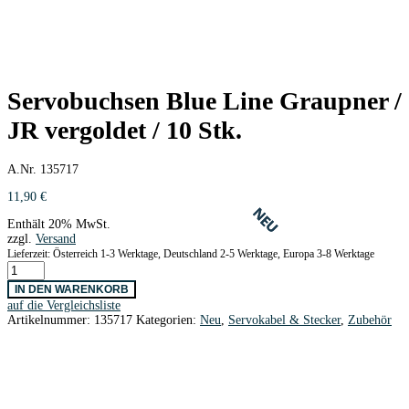
Servobuchsen Blue Line Graupner /
JR vergoldet / 10 Stk.
A.Nr. 135717
11,90
€
NEU
NEU
Enthält 20% MwSt.
zzgl.
Versand
Lieferzeit: Österreich 1-3 Werktage, Deutschland 2-5 Werktage, Europa 3-8 Werktage
Servobuchsen
Blue
IN DEN WARENKORB
Line
auf die Vergleichsliste
Graupner
Artikelnummer:
135717
Kategorien:
Neu
,
Servokabel & Stecker
,
Zubehör
/
JR
vergoldet
/
10
Stk.