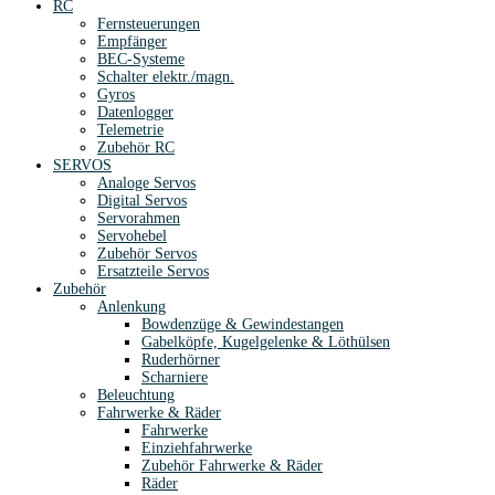
RC
Fernsteuerungen
Empfänger
BEC-Systeme
Schalter elektr./magn.
Gyros
Datenlogger
Telemetrie
Zubehör RC
SERVOS
Analoge Servos
Digital Servos
Servorahmen
Servohebel
Zubehör Servos
Ersatzteile Servos
Zubehör
Anlenkung
Bowdenzüge & Gewindestangen
Gabelköpfe, Kugelgelenke & Löthülsen
Ruderhörner
Scharniere
Beleuchtung
Fahrwerke & Räder
Fahrwerke
Einziehfahrwerke
Zubehör Fahrwerke & Räder
Räder